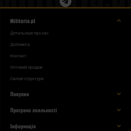
Детальніше про нас
Допомога
Контакт
Оптовий продаж
Силові структури
Покупки
Доставляємо в Україну!
Програма лояльності
Вартість і час доставки
Що ви отримуєте з акаунтом KSK
Інформація
Способи оплати