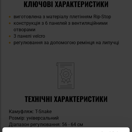
КЛЮЧОВІ ХАРАКТЕРИСТИКИ
виготовлена з матеріалу плетінням Rip-Stop
конструкція з 6 панелей з вентиляційними
отворами
3 панелі velcro
регулювання за допомогою ремінця на липучці
ТЕХНІЧНІ ХАРАКТЕРИСТИКИ
Камуфляж: T-Snake
Розмір: універсальний
Діапазон регулювання: 56 - 64 см
Матеріал: 55% поліестер, 45% бавовна