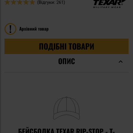
Оцінка:
(Відгуки: 261)
98
100
% of
Архівний товар
ПОДІБНІ ТОВАРИ
ОПИС
БЕЙСБОЛКА TEXAR RIP-STOP - T-