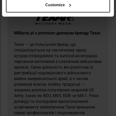
Customize
Militaria.pl є premium-дилером бренду Texar.
Texar — це польський бренд, що
спеціалізується на тактичному одязі,
аутдор-спорядженні та survival-аксесуарах,
черпаючи натхнення з класичних військових
зразків. Свою діяльність він розпочав із
дистрибуції надлишкового військового
майна американської армії, а з часом
розвинув власну лінійку продукції —
зокрема репліки популярних моделей US
Army, таких як BDU, M65, N3B чи MA-1. Роки
досвіду та послідовне вдосконалення
асортименту забезпечили Texar визнання
серед професіоналів і поціновувачів