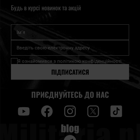
Будь в курсі новинок та акцій
Ім'я
Підпишіться
на
нашу
Я ознайомився з
політикою конфіденційності
розсилку
новин:
ПІДПИСАТИСЯ
ПРИЄДНУЙТЕСЬ ДО НАС
y
f
i
t
tt
Blog