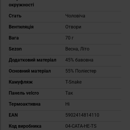
окружності
Cтать
Чоловіча
Вентиляція
Отвори
Вага
70 г
Sezon
Весна, Літо
Додатковий матеріал
45% бавовна
Основний матеріал
55% Поліестер
Камуфляж
T-Snake
Панель velcro
Так
Термоактивна
Ні
EAN
5902414814110
Код виробника
04-CATA-HE-TS