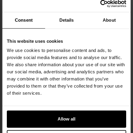
Вага: 70 г
Виробник:
Texar, Польща
Consent
Details
About
This website uses cookies
We use cookies to personalise content and ads, to
provide social media features and to analyse our traffic.
КАМУФЛЯЖ T-SNAKE
We also share information about your use of our site with
our social media, advertising and analytics partners who
Камуфляж
T-Snake
створений на основі
may combine it with other information that you’ve
універсального камуфляжу
Kryptek Typhon
, який
provided to them or that they’ve collected from your use
особливо добре підходить для нічних і міських
of their services.
умов, де переважають чорні та темно-сірі кольори.
Інформація про виробника та техніку безпеки
Allow all