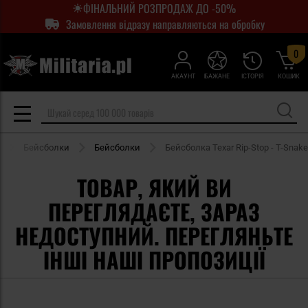
ФІНАЛЬНИЙ РОЗПРОДАЖ ДО -50%
Замовлення відразу направляються на обробку
0
АКАУНТ
БАЖАНЕ
ІСТОРІЯ
КОШИК
Бейсболки
Бейсболки
Бейсболка Texar Rip-Stop - T-Snake
ТОВАР, ЯКИЙ ВИ
ПЕРЕГЛЯДАЄТЕ, ЗАРАЗ
НЕДОСТУПНИЙ. ПЕРЕГЛЯНЬТЕ
ІНШІ НАШІ ПРОПОЗИЦІЇ