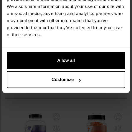
Код
OLN-HMBKA-AN-0450-XX-001-
We also share information about your use of our site with
виробника
30000720
our social media, advertising and analytics partners who
may combine it with other information that you’ve
Виробник
Olimp Sport Nutrition
provided to them or that they’ve collected from your use
of their services.
ВІДГУКИ
Allow all
ВАРТО ДОКУПИТИ
Customize
ПІДІБРАНІ ДЛЯ ВАС