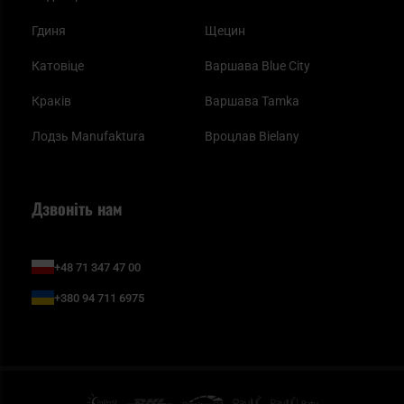
Гдиня
Щецин
Катовіце
Варшава Blue City
Краків
Варшава Tamka
Лодзь Manufaktura
Вроцлав Bielany
Дзвоніть нам
+48 71 347 47 00
+380 94 711 6975