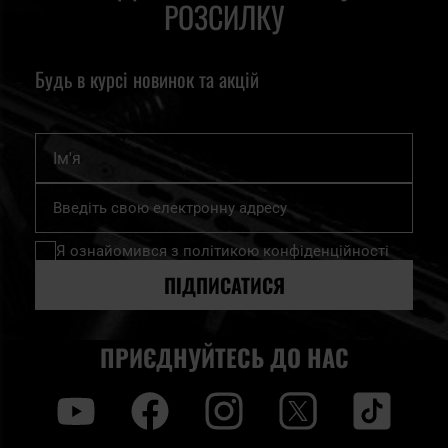
РОЗСИЛКУ
Будь в курсі новинок та акцій
Ім'я
Підпишіться
на
нашу
Я ознайомився з
політикою конфіденційності
розсилку
новин:
ПІДПИСАТИСЯ
ПРИЄДНУЙТЕСЬ ДО НАС
y
f
i
t
tt