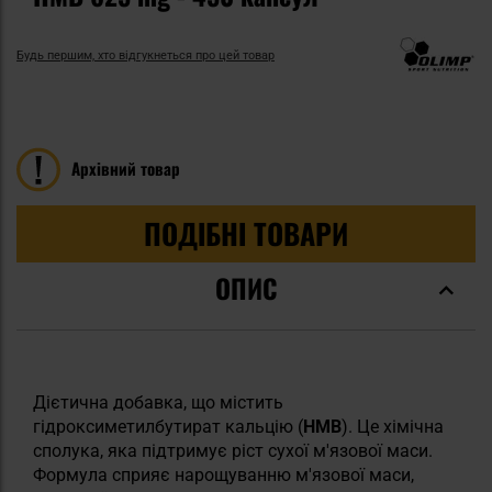
Будь першим, хто відгукнеться про цей товар
Архівний товар
ПОДІБНІ ТОВАРИ
ОПИС
Дієтична добавка, що містить
гідроксиметилбутират кальцію (
HMB
). Це хімічна
сполука, яка підтримує ріст сухої м'язової маси.
Формула сприяє нарощуванню м'язової маси,