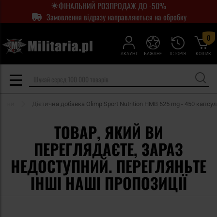
ФІНАЛЬНИЙ РОЗПРОДАЖ ДО -50%
Замовлення відразу направляються на обробку
0
АКАУНТ
БАЖАНЕ
ІСТОРІЯ
КОШИК
овини
Дієтична добавка Olimp Sport Nutrition HMB 625 mg - 450 капсул
ТОВАР, ЯКИЙ ВИ
ПЕРЕГЛЯДАЄТЕ, ЗАРАЗ
НЕДОСТУПНИЙ. ПЕРЕГЛЯНЬТЕ
ІНШІ НАШІ ПРОПОЗИЦІЇ