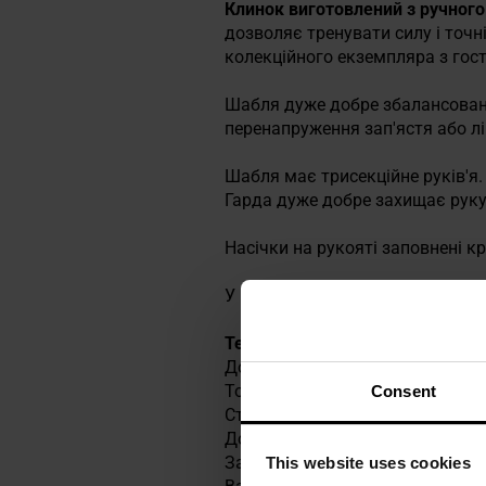
Клинок виготовлений з ручного 
дозволяє тренувати силу і точн
колекційного екземпляра з го
Шабля дуже добре збалансована
перенапруження зап'ястя або лі
Шабля має трисекційне руків'я.
Гарда дуже добре захищає руку
Насічки на рукояті заповнені 
У комплекті йдуть поліровані, в
Технічні дані
Довжина клинка: 812,8 мм
Товщина клинка: 6.35 мм
Consent
Сталь: 1050 карбон
Довжина рукоятки: 152 мм
Загальна довжина: 965 мм
This website uses cookies