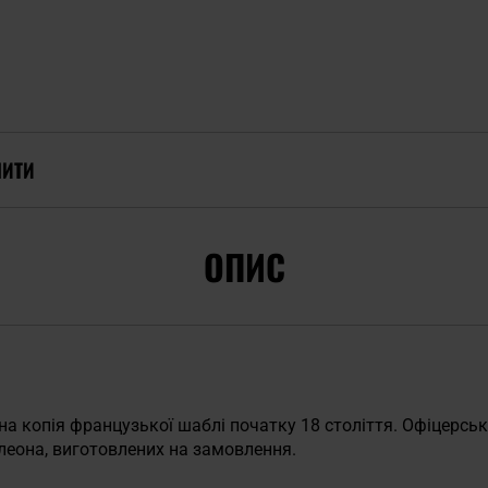
ПИТИ
ОПИС
на копія французької шаблі початку 18 століття. Офіцерсь
леона, виготовлених на замовлення.