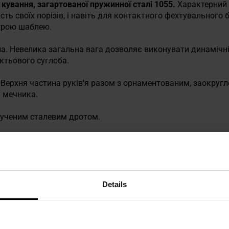
кування, загартованої пружинної сталі 1055.
Характерний 
ість своїх порізів, і навіть для контактного фехтувального
строю шаблею.
. Невелика загальна вага дозволяє виконувати динамічні 
ктьового суглоба.
 Верхня частина руків'я разом з орнаментованим, заокругле
 мечника.
крученим сталевим дротом.
ідкриті піхви з
нержавіючої сталі
з латунною фурнітурою.
Details