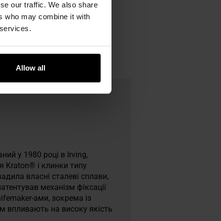
se our traffic. We also share
ers who may combine it with
 services.
Allow all
ий у 1980 році в Irving,
я Kraton® і клинки типу
вадила власні сталеві сплави,
апатентував механізм фіксації
ifemaker-ами, зокрема із
ом впливають на високу якість