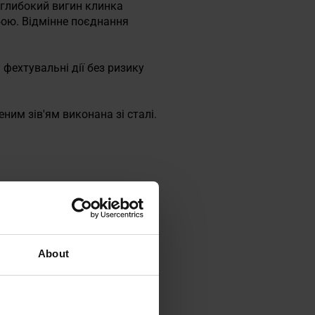
глибокий вигин клинка
 бою. Відмінне поєднання
фехтувальні дії без ризику
ним зів'ям виконана зі сталі.
About