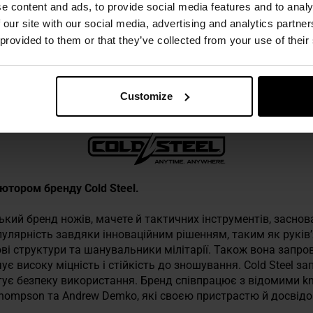
e content and ads, to provide social media features and to analy
 our site with our social media, advertising and analytics partn
 provided to them or that they’ve collected from your use of their
 техніку безпеки
Customize
б’ютором бренду Cold Steel.
кий бренд ножів, мачете й тактичних інструментів, заснован
пулярність завдяки інноваційним рішенням, таким як руків’
ові структури та шанувальники мілітарії. Також вона запро
чує високу міцність і стійкість до зношування. Cold Steel з
нтує безпеку використання. Бренд співпрацює з відомими kn
Thompson та Andrew Demko, які своєю пристрастю й досвід