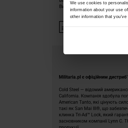
Вага: 978 г
We use cookies to personalis
Виробник:
Cold Steel, США
information about your use of
other information that you’ve
Інформація про виробника та
Militaria.pl є офіційним дистри
Cold Steel — відомий американсь
California. Компанія здобула по
American Tanto, які цінують сил
такі як San Mai III®, що забезпе
клинка Tri-Ad™ Lock, який гара
засновником компанії Lynn C. 
продукції.