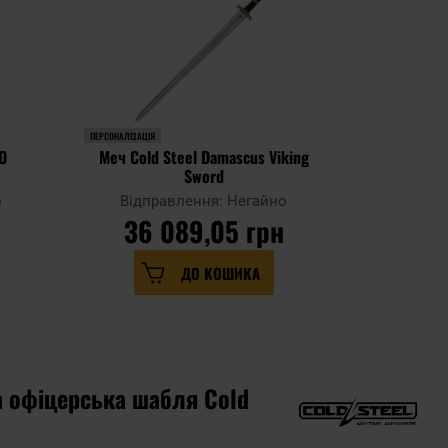
ПЕРСОНАЛІЗАЦІЯ
РОЗПРОДАЖ
 O
Меч Cold Steel Damascus Viking
Меч Cold 
Sword
о
Відправлення: Негайно
Відпр
36 089,05 грн
3
30 
ДО КОШИКА
 офіцерська шабля Cold