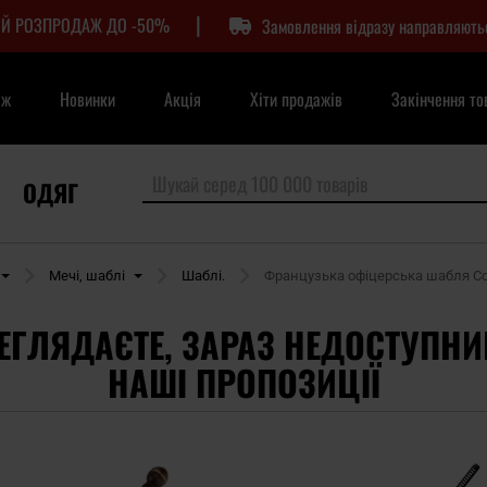
|
Й РОЗПРОДАЖ ДО -50%
Замовлення відразу направляють
аж
Новинки
Акція
Хіти продажів
Закінчення то
ОДЯГ
Мечі, шаблі
Шаблі.
Французька офіцерська шабля Col
ЕГЛЯДАЄТЕ, ЗАРАЗ НЕДОСТУПНИ
НАШІ ПРОПОЗИЦІЇ