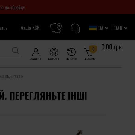
ся на обробку
вару
Акція KSK
UA
UAH
0,00 грн
0
АКАУНТ
БАЖАНЕ
ІСТОРІЯ
КОШИК
d Steel 1815
Й. ПЕРЕГЛЯНЬТЕ ІНШІ