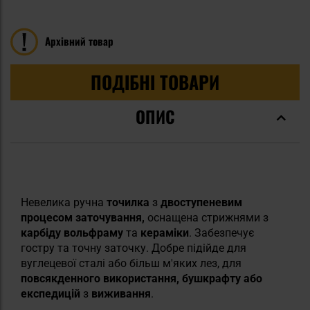
Архівний товар
ПОДІБНІ ТОВАРИ
ОПИС
Невелика ручна
точилка
з
двоступеневим
процесом заточування,
оснащена стрижнями з
карбіду вольфраму
та
кераміки
. Забезпечує
гостру та точну заточку. Добре підійде для
вуглецевої сталі або більш м'яких лез, для
повсякденного використання, бушкрафту або
експедицій
з
виживання
.