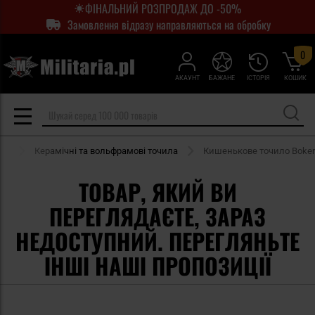
ФІНАЛЬНИЙ РОЗПРОДАЖ ДО -50%
Замовлення відразу направляються на обробку
0
АКАУНТ
БАЖАНЕ
ІСТОРІЯ
КОШИК
ла
Керамічні та вольфрамові точила
Кишенькове точило Boker
ТОВАР, ЯКИЙ ВИ
ПЕРЕГЛЯДАЄТЕ, ЗАРАЗ
НЕДОСТУПНИЙ. ПЕРЕГЛЯНЬТЕ
ІНШІ НАШІ ПРОПОЗИЦІЇ