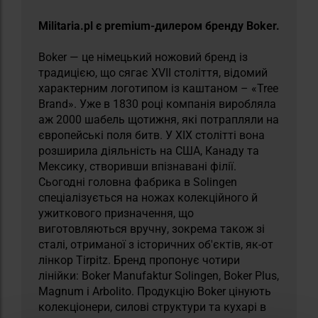
Militaria.pl є premium-дилером бренду Boker.
Boker — це німецький ножовий бренд із
традицією, що сягає XVII століття, відомий
характерним логотипом із каштаном – «Tree
Brand». Уже в 1830 році компанія виробляла
аж 2000 шабель щотижня, які потрапляли на
європейські поля битв. У XIX столітті вона
розширила діяльність на США, Канаду та
Мексику, створивши впізнавані філії.
Сьогодні головна фабрика в Solingen
спеціалізується на ножах колекційного й
ужиткового призначення, що
виготовляються вручну, зокрема також зі
сталі, отриманої з історичних об'єктів, як-от
лінкор Tirpitz. Бренд пропонує чотири
лінійки: Boker Manufaktur Solingen, Boker Plus,
Magnum і Arbolito. Продукцію Boker цінують
колекціонери, силові структури та кухарі в