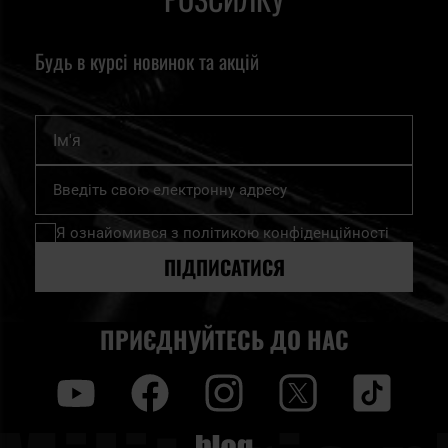
Будь в курсі новинок та акцій
Ім'я
Підпишіться
на
нашу
Я ознайомився з
політикою конфіденційності
розсилку
новин:
ПІДПИСАТИСЯ
ПРИЄДНУЙТЕСЬ ДО НАС
y
f
i
t
tt