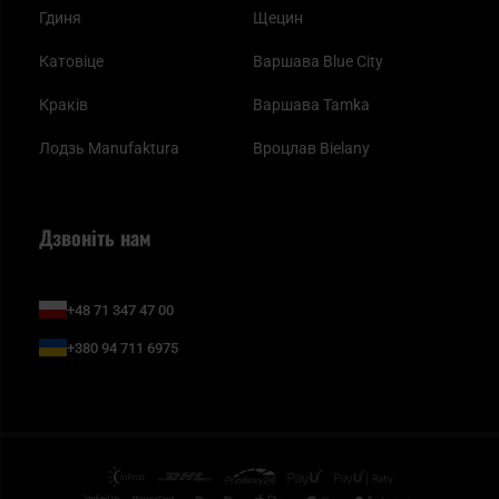
Гдиня
Щецин
Катовіце
Варшава Blue City
Краків
Варшава Tamka
Лодзь Manufaktura
Вроцлав Bielany
Дзвоніть нам
+48 71 347 47 00
+380 94 711 6975