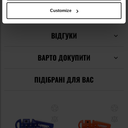
Код виробника
09BO375
Customize
Виробник
Boker
ВІДГУКИ
ВАРТО ДОКУПИТИ
ПІДІБРАНІ ДЛЯ ВАС