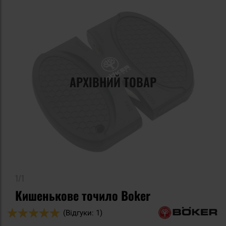
АРХІВНИЙ ТОВАР
1/1
Кишенькове точило Boker
Оцінка:
(Відгуки: 1)
100
100
% of