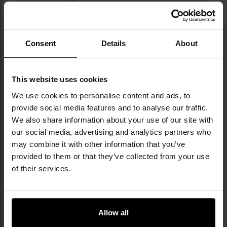
усьому світі.
ТЕХНІЧНІ ДАНІ
Consent
Details
About
This website uses cookies
Докладніше
Тип точила
Кишенькове точило
We use cookies to personalise content and ads, to
provide social media features and to analyse our traffic.
Кількість
2
We also share information about your use of our site with
заточувальних
виїмок
our social media, advertising and analytics partners who
may combine it with other information that you’ve
Абразивний
кераміка +
provided to them or that they’ve collected from your use
матеріал
вольфрамовий карбід
of their services.
Вага
40 г
Розміри
78 x 60 x 13 мм
Allow all
EAN
4045011254116