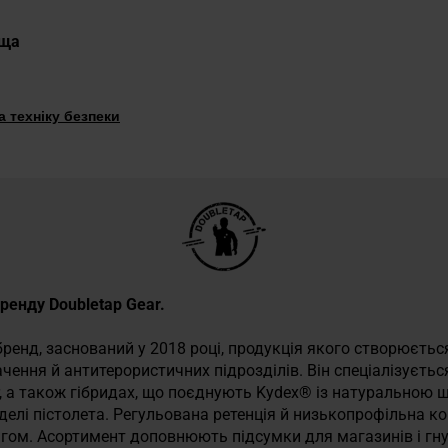
ьща
 техніку безпеки
бренду Doubletap Gear.
бренд, заснований у 2018 році, продукція якого створюєтьс
ачення й антитерористичних підрозділів. Він спеціалізуєть
r, а також гібридах, що поєднують Kydex® із натуральною 
елі пістолета. Регульована ретенція й низькопрофільна к
гом. Асортимент доповнюють підсумки для магазинів і гнуч