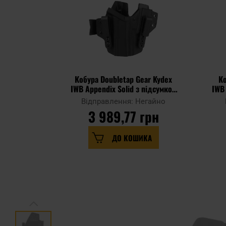
Кобура Doubletap Gear Kydex
Ко
IWB Appendix Solid з підсумком
IWB 
для пістолетів Glock 17 - Black
для
Відправлення: Негайно
3 989,77 грн
ДО КОШИКА