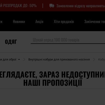
|
Й РОЗПРОДАЖ ДО -50%
Замовлення відразу направляють
аж
Новинки
Акція
Хіти продажів
Закінчення то
ОДЯГ
и для зброї
Внутрішні кобури для прихованого носіння
Кобу
ЕГЛЯДАЄТЕ, ЗАРАЗ НЕДОСТУПНИ
НАШІ ПРОПОЗИЦІЇ