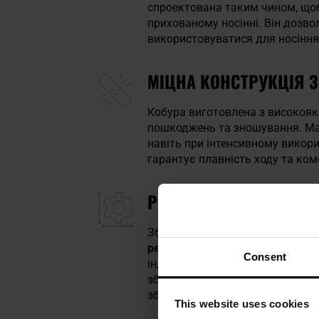
спроектована таким чином, що
прихованому носінні. Він дозв
використовуватися для носіння 
МІЦНА КОНСТРУКЦІЯ З
Кобура виготовлена з високояк
пошкоджень та зношування. Ма
навіть при інтенсивному викори
гарантує плавність ходу та к
РЕГУЛЬОВАНЕ УТРИМАН
Зброя кріпиться притискним спо
регулювати за допомогою гвин
Consent
індивідуальних уподобань кори
зброї до тіла користувача, вод
зброї.
This website uses cookies