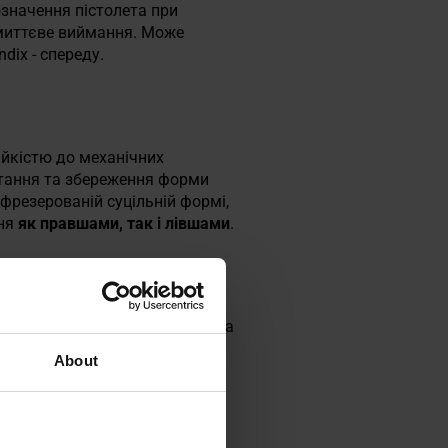
означення пістолета при
 миттєве виймання. Може
dix - спереду.
ійкістю до механічних
стання та збереження форми
фрезерованій суцільній формі,
ння
як правшами, так і лівшами
.
ДО ТІЛА
фіксацію. Силу утримання можна
стосувати кобуру до
About
м, який притискає рукоятку
безпеку та зручність носіння