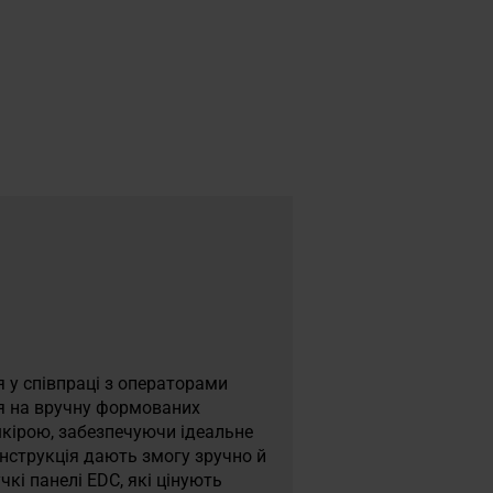
я у співпраці з операторами
ся на вручну формованих
шкірою, забезпечуючи ідеальне
онструкція дають змогу зручно й
кі панелі EDC, які цінують