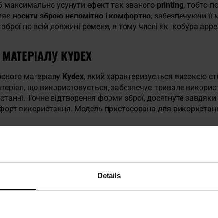
б максимально усунути ефект так званого
printing
, тобто п
оляє
носити зброю непомітно і комфортно
, забезпечуючи її
зброї по всій довжині ременя, в тому числі як кобура appen
 МАТЕРІАЛУ KYDEX
існого матеріалу
Kydex
, який характеризується високою ст
теріал, що використовується, забезпечує тривале викори
станні. Точне відтворення форми зброї, досягнуте завдяки 
омфорт використання. Модель пристосована для використа
НЯ ЗБРОЇ, КІГОТЬ, ЩО ДОТИСКАЄ КОБУРУ 
собом, а характерне клацання сигналізує про її надійну 
тів
з внутрішніми гумовими прокладками, що дозволяє при
Details
стувача. Кобура оснащена спеціальним композитним кігте
ночас тримаючи ствол подалі від користувача, що підвищує 