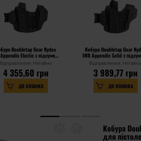
бура Doubletap Gear Kydex
Кобура Doubletap Gear Ky
Appendix Elastic з підсумком
IWB Appendix Solid з підсу
 пістолетів Glock 19 - Black
для пістолетів CZ P-10 C - B
Відправлення: Негайно
Відправлення: Негайн
4 355,60 грн
3 989,77 грн
ДО КОШИКА
ДО КОШИКА
Кобура Doub
для пістоле