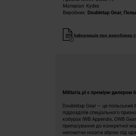
Матеріал: Kydex
Виробник:
Doubletap Gear, Пол
Інформація про виробника та
Militaria.pl є преміум-дилером 
Doubletap Gear — це польський 
підрозділів спеціального призн
кобурах IWB Appendix, OWB Gea
припасування до конкретної мод
непомітно носити зброю під одя