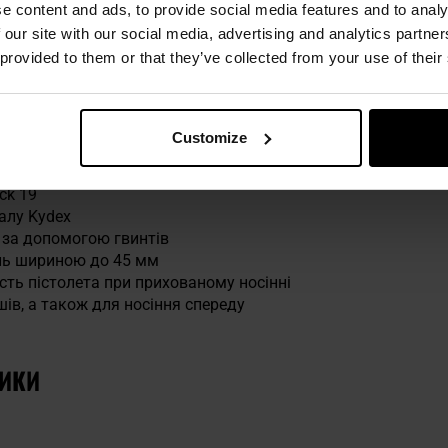
e content and ads, to provide social media features and to analy
МІНЬ ШИРИНОЮ ДО 45 ММ
 our site with our social media, advertising and analytics partn
 provided to them or that they’ve collected from your use of their
ться на двох металевих кліпсах, які дозволяють легко прик
ьною шириною 45 мм
.
Customize
ТИКИ
ck 19
алу Kydex
 за допомогою гвинтів
інь шириною до 45 мм
ість пістолета при прихованому носінні
шів, а також для носіння спереду
ТИКИ