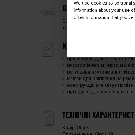
We use cookies to personalis
ВСТАНОВЛЕННЯ НА РЕ
information about your use of
other information that you’ve
Система кріплення кобури базує
тактичного ременя
з максимал
КЛЮЧОВІ ХАРАКТЕРИС
призначена для пістолета Glo
виготовлена з міцного матері
регульоване утримання зброї
кліпси для кріплення на рем
конструкція мінімізує помітн
підходить для правшів та лів
ТЕХНІЧНІ ХАРАКТЕРИС
Колір: Black
Призначення: Glock 19