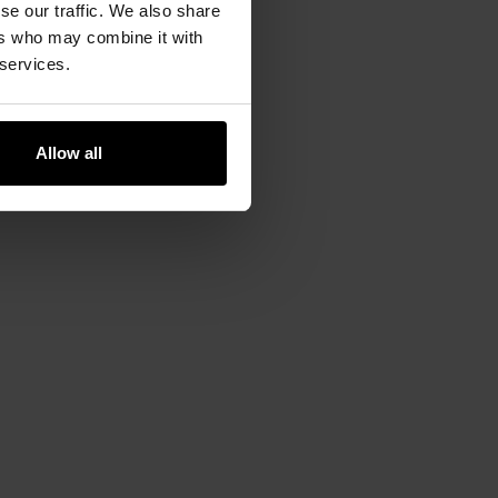
se our traffic. We also share
ers who may combine it with
 services.
ріпити або зняти її з
Allow all