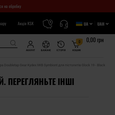
ся на обробку
вару
Акція KSK
UA
UAH
0,00 грн
0
АКАУНТ
БАЖАНЕ
ІСТОРІЯ
КОШИК
ра Doubletap Gear Kydex IWB Symbiont для пістолетів Glock 19 - Black
Й. ПЕРЕГЛЯНЬТЕ ІНШІ