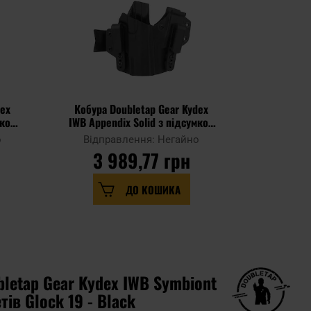
dex
Кобура Doubletap Gear Kydex
Кобура 
мком
IWB Appendix Solid з підсумком
IBW Hybr
lack
для пістолетів Walther P99 -
P
о
Відправлення: Негайно
Відпр
Black
3 989,77 грн
3 
ДО КОШИКА
letap Gear Kydex IWB Symbiont
тів Glock 19 - Black