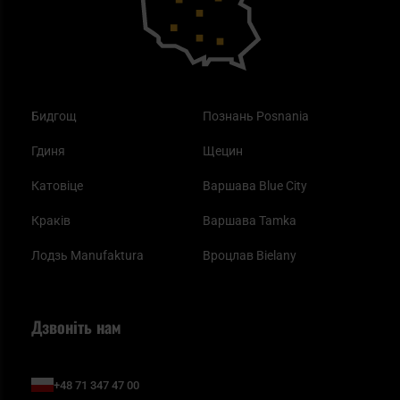
Бидгощ
Познань Posnania
Гдиня
Щецин
Катовіце
Варшава Blue City
Краків
Варшава Tamka
Лодзь Manufaktura
Вроцлав Bielany
Дзвоніть нам
+48 71 347 47 00