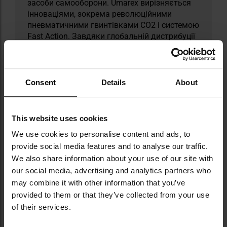
засоби самооборони. Umarex вирізняється
інноваціями, зокрема революційними
пневматичними гвинтівками CO2 і системою
Fast Action. Завдяки глобальній дистрибуції
продукція бренду вже доступна в кількох
десятках країн. Перший великий успіх
Umarex принесла незвична репліка
револьвера, що продавалася в наборі,
Consent
Details
About
стилізованому під книжку про Sherlocka
Holmesa — продукт, який продавався
десятками тисяч екземплярів щороку.
This website uses cookies
We use cookies to personalise content and ads, to
ТЕХНІЧНІ ДАНІ
provide social media features and to analyse our traffic.
We also share information about your use of our site with
our social media, advertising and analytics partners who
may combine it with other information that you’ve
provided to them or that they’ve collected from your use
Докладніше
Вага (1 шт.)
1,85 г
of their services.
Основний колір
Red