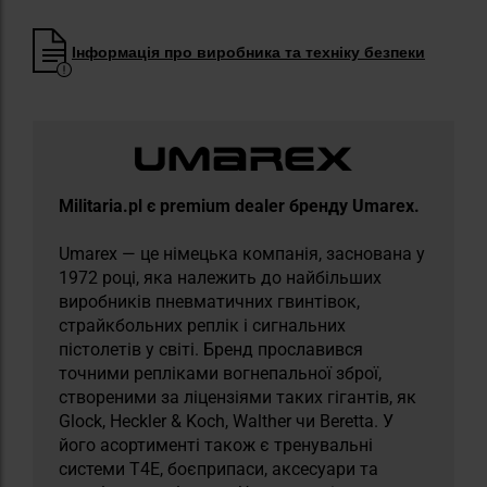
Інформація про виробника та техніку безпеки
Militaria.pl є premium dealer бренду Umarex.
Umarex — це німецька компанія, заснована у
1972 році, яка належить до найбільших
виробників пневматичних гвинтівок,
страйкбольних реплік і сигнальних
пістолетів у світі. Бренд прославився
точними репліками вогнепальної зброї,
створеними за ліцензіями таких гігантів, як
Glock, Heckler & Koch, Walther чи Beretta. У
його асортименті також є тренувальні
системи T4E, боєприпаси, аксесуари та