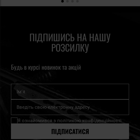
ПІДПИШИСЬ НА НАШУ
РОЗСИЛКУ
Будь в курсі новинок та акцій
Ім'я
Підпишіться
на
нашу
Я ознайомився з
політикою конфіденційності
розсилку
новин:
ПІДПИСАТИСЯ