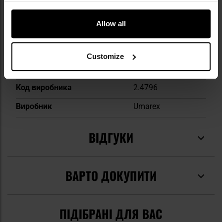
Калібр
.68 "
Allow all
Кількість штук в комплекті
10
Тип куль
Перцеві
Customize
EAN
4000844644039
Код виробника
2.4796
Виробник
Umarex
ВІДГУКИ
ВАРТО ДОКУПИТИ
ПІДІБРАНІ ДЛЯ ВАС