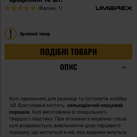
Оцінка:
(Відгуки: 1)
100
100
% of
Архівний товар
ПОДІБНІ ТОВАРИ
ОПИС
Кулі, призначені для рушниць та пістолетів калібру
.68. Боєголовки містять
сильнодіючий перцевий
порошок
. Кулі виготовлені зі спеціального
твердого пластику. При зіткненні з мішенню гільза
кулі розривається, вивільняючи дозу перцевого
порошку, що міститься в ній, яка завдяки імпульсу