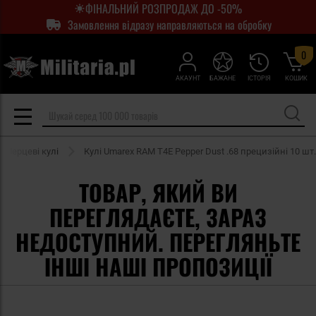
ФІНАЛЬНИЙ РОЗПРОДАЖ ДО -50%
Замовлення відразу направляються на обробку
0
АКАУНТ
БАЖАНЕ
ІСТОРІЯ
КОШИК
Перцеві кулі
Кулі Umarex RAM T4E Pepper Dust .68 прецизійні 10 шт.
ТОВАР, ЯКИЙ ВИ
ПЕРЕГЛЯДАЄТЕ, ЗАРАЗ
НЕДОСТУПНИЙ. ПЕРЕГЛЯНЬТЕ
ІНШІ НАШІ ПРОПОЗИЦІЇ