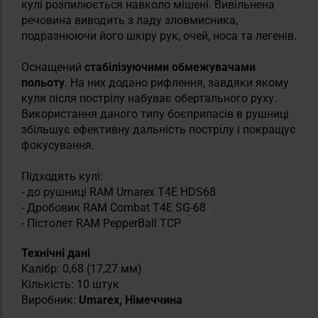
кулі розпилюється навколо мішені. Вивільнена
речовина виводить з ладу зловмисника,
подразнюючи його шкіру рук, очей, носа та легенів.
Оснащений
стабілізуючими обмежувачами
польоту
. На них додано рифлення, завдяки якому
куля після пострілу набуває обертального руху.
Використання даного типу боєприпасів в рушниці
збільшує ефективну дальність пострілу і покращує
фокусування.
Підходять кулі:
- до рушниці RAM Umarex T4E HDS68
- Дробовик RAM Combat T4E SG-68
- Пістолет RAM PepperBall TCP
Технічні дані
Калібр: 0,68 (17,27 мм)
Кількість: 10 штук
Виробник:
Umarex, Німеччина