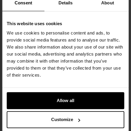
Consent
Details
About
Militaria.pl є premium-дилером бренду
Holosun.
This website uses cookies
We use cookies to personalise content and ads, to
Holosun — це бренд прицільної оптики, що
provide social media features and to analyse our traffic.
належить Huanic Corporation — одному з
We also share information about your use of our site with
найбільших світових виробників лазерних
технологій для промисловості, електроніки
our social media, advertising and analytics partners who
та медицини. Перші приціли з'явилися у 2013
may combine it with other information that you’ve
році й завдяки таким інноваціям, як Solar
provided to them or that they’ve collected from your use
Failsafe (підтримання роботи завдяки
of their services.
навколишньому світлу, коли батарейка
відмовить), Shake Awake (автоматичне
пробудження під час руху) та
феноменальному ресурсу батарейки до 100
Allow all
000 годин, швидко здобули визнання серед
спеціальних служб, поліції та спортсменів.
Holosun пропонує відкриті й закриті
Customize
коліматори, збільшувачі та лазери — усі