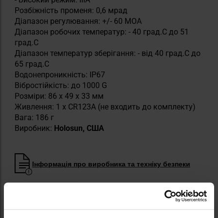
Розбіжність променя: 0,6 мрад
Діапазон регулювання: +/- 60 MOA
Діапазон робочих температур: - 40 град.C до 51
град.C
Діапазон температур зберігання: - від 40 град.С до
65 град.С
Водонепроникність: IP67
Вібростійкість: до 1000 G
Розміри: 86 x 49 x 33 мм
Живлення: 1 х CR123A (не входить до комплекту)
Вага: 186 г
Виробник:
Holosun, США
Інформація про виробника та техніку безпеки