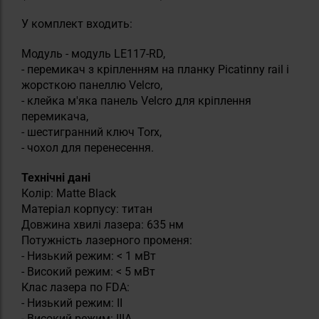
У комплект входить:
Модуль - модуль LE117-RD,
- перемикач з кріпленням на планку Picatinny rail і
жорсткою панеллю Velcro,
- клейка м'яка панель Velcro для кріплення
перемикача,
- шестигранний ключ Torx,
- чохол для перенесення.
Технічні дані
Колір: Matte Black
Матеріал корпусу: титан
Довжина хвилі лазера: 635 нм
Потужність лазерного променя:
- Низький режим: < 1 мВт
- Високий режим: < 5 мВт
Клас лазера по FDA:
- Низький режим: II
- Високий режим: IIIА