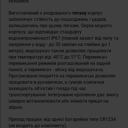
склалися.
Виготовлений з анодованого
титану
корпус
забезпечує стійкість до пошкоджень і ударів,
залишаючись при цьому легким. Окрім міцного
корпусу, що відповідає стандарту
водонепроникності IP67 (повний захист від пилу та
занурення у воду - до 30 хвилин на глибині до 1
метра), видошукач також дозволяє працювати
при температурі від -40°С до 51°С. Перемикач
перемикання режимів розташований на задній
панелі, а перемикач - збоку від видошукача.
Прогумоване покриття на перемикачах дозволяє
працювати в рукавичках, а гумові ковпачки
захищають об'єктив і гнізда під час
транспортування. Інтегроване кріплення дає змогу
швидко встановлювати або знімати приціл на
зброю.
Прилад працює від однієї батарейки типу CR123A
(не входить до комплекту).