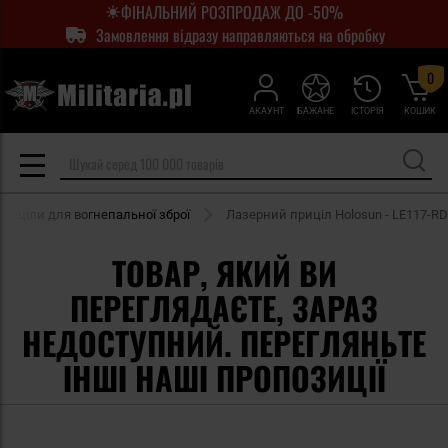
ФІНАЛЬНИЙ РОЗПРОДАЖ ДО -50%
Замовлення відразу направляються на обробку
0
АКАУНТ
БАЖАНЕ
ІСТОРІЯ
КОШИК
приціли для вогнепальної зброї
Лазерний приціл Holosun - LE117-RD
ТОВАР, ЯКИЙ ВИ
ПЕРЕГЛЯДАЄТЕ, ЗАРАЗ
НЕДОСТУПНИЙ. ПЕРЕГЛЯНЬТЕ
ІНШІ НАШІ ПРОПОЗИЦІЇ