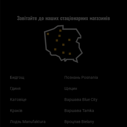
Стрільба
Найкращий ліхтарик для EDC
Рекламація
Завітайте до наших стаціонарних магазинів
Самозахист
Blackout - що це таке?
Повернення товару
Outdoor
Як працює маска від смогу?
Купони на знижку
Одяг
Найкращі спальні мішки на осінь
Бидгощ
Познань Posnania
Гдиня
Щецин
Катовіце
Варшава Blue City
Краків
Варшава Tamka
Лодзь Manufaktura
Вроцлав Bielany