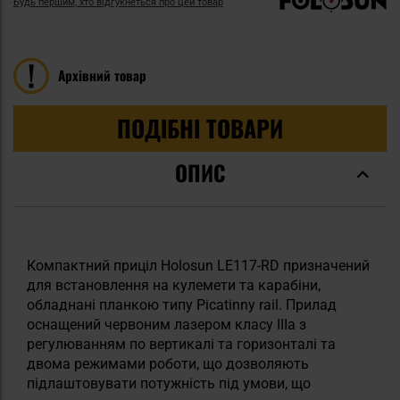
Будь першим, хто відгукнеться про цей товар
Архівний товар
ПОДІБНІ ТОВАРИ
ОПИС
Компактний приціл Holosun LE117-RD призначений
для встановлення на кулемети та карабіни,
обладнані планкою типу Picatinny rail. Прилад
оснащений червоним лазером класу IIIa з
регулюванням по вертикалі та горизонталі та
двома режимами роботи, що дозволяють
підлаштовувати потужність під умови, що