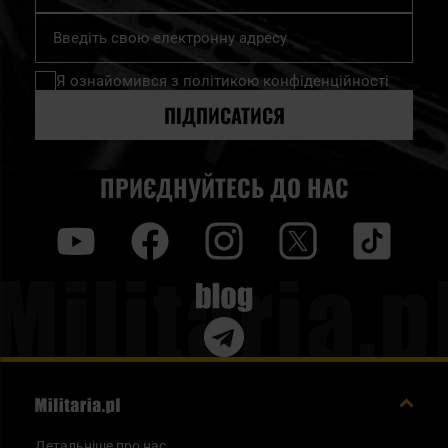
Підпишіться
на
нашу
Я ознайомився з
політикою конфіденційності
розсилку
новин:
ПІДПИСАТИСЯ
ПРИЄДНУЙТЕСЬ ДО НАС
y
f
i
t
tt
Blog
Детальніше про нас