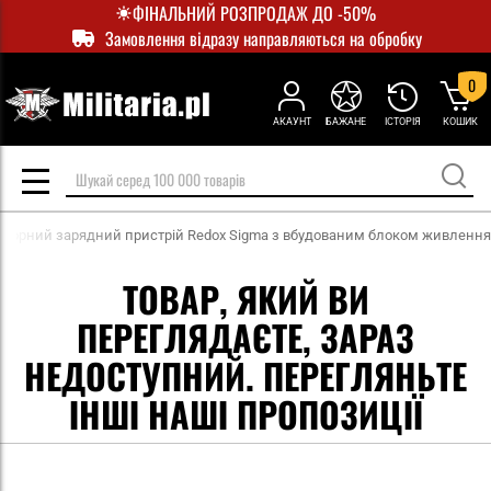
ФІНАЛЬНИЙ РОЗПРОДАЖ ДО -50%
Замовлення відразу направляються на обробку
0
АКАУНТ
БАЖАНЕ
ІСТОРІЯ
КОШИК
сорний зарядний пристрій Redox Sigma з вбудованим блоком живлення
ТОВАР, ЯКИЙ ВИ
ПЕРЕГЛЯДАЄТЕ, ЗАРАЗ
НЕДОСТУПНИЙ. ПЕРЕГЛЯНЬТЕ
ІНШІ НАШІ ПРОПОЗИЦІЇ