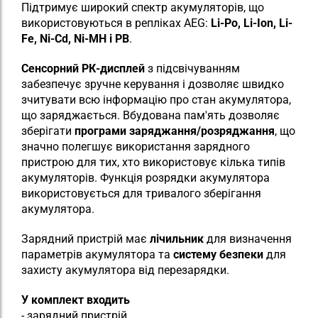
Підтримує широкий спектр акумуляторів, що
використовуються в репліках AEG:
Li-Po, Li-Ion, Li-
Fe, Ni-Cd, Ni-MH і PB
.
Сенсорний РК-дисплей
з підсвічуванням
забезпечує зручне керування і дозволяє швидко
зчитувати всю інформацію про стан акумулятора,
що заряджається. Вбудована пам'ять дозволяє
зберігати
програми заряджання/розряджання
, що
значно полегшує використання зарядного
пристрою для тих, хто використовує кілька типів
акумуляторів. Функція розрядки акумулятора
використовується для тривалого зберігання
акумулятора.
Зарядний пристрій має
лічильник
для визначення
параметрів акумулятора та
систему безпеки
для
захисту акумулятора від перезарядки.
У комплект входить
- зарядний пристрій,