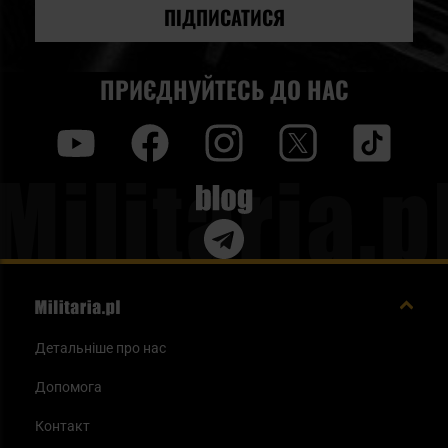
новин:
ПІДПИСАТИСЯ
ПРИЄДНУЙТЕСЬ ДО НАС
y
f
i
t
tt
Blog
Детальніше про нас
Допомога
Контакт