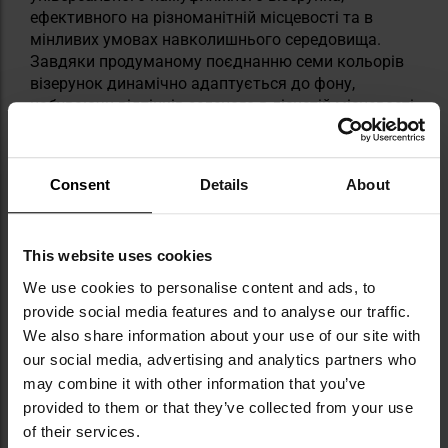
ефективного на різноманітній місцевості та в
мінливих умовах навколишнього середовища.
Завдяки продуманому поєднанню семи кольорів
візерунок динамічно адаптується до фону,
набуваючи відтінків зеленого в лісистій місцевості
або коричневого і бежевого в пустельних районах.
Ця адаптивність дозволяє користувачеві
залишатися менш помітним незалежно від часу
Consent
Details
About
доби.
MultiCam
завоював визнання у всьому світі і
використовується численними збройними силами
та спеціальними підрозділами. Цей візерунок
This website uses cookies
також доступний для цивільних користувачів, що
робить його популярним вибором серед любителів
We use cookies to personalise content and ads, to
військової справи та страйкболу.
provide social media features and to analyse our traffic.
We also share information about your use of our site with
our social media, advertising and analytics partners who
Інформація про виробника та техніку безпеки
may combine it with other information that you’ve
provided to them or that they’ve collected from your use
of their services.