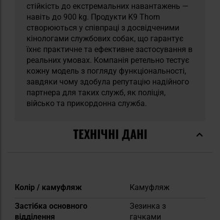
стійкість до екстремальних навантажень —
навіть до 900 kg. Продукти K9 Thorn
створюються у співпраці з досвідченими
кінологами службових собак, що гарантує
їхнє практичне та ефективне застосування в
реальних умовах. Компанія ретельно тестує
кожну модель з погляду функціональності,
завдяки чому здобула репутацію надійного
партнера для таких служб, як поліція,
військо та прикордонна служба.
ТЕХНІЧНІ ДАНІ
Докладніше
Колір / камуфляж
Камуфляж
Застібка основного
Зезинка з
відділення
гачками