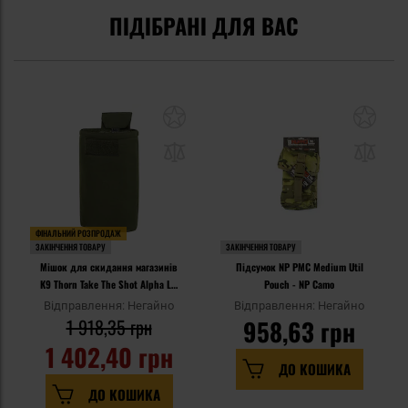
ПІДІБРАНІ ДЛЯ ВАС
ФІНАЛЬНИЙ РОЗПРОДАЖ
ЗАКІНЧЕННЯ ТОВАРУ
ЗАКІНЧЕННЯ ТОВАРУ
Мішок для скидання магазинів
Підсумок NP PMC Medium Util
K9 Thorn Take The Shot Alpha L -
Pouch - NP Camo
Оливковий
Відправлення: Негайно
Відправлення: Негайно
1 918,35 грн
958,63 грн
1 402,40 грн
ДО КОШИКА
ДО КОШИКА