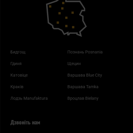
Outdoor
Як працює маска від смогу?
Купони на знижку
Одяг
Найкращі спальні мішки на осінь
Бидгощ
Познань Posnania
Гдиня
Щецин
Катовіце
Варшава Blue City
Краків
Варшава Tamka
Лодзь Manufaktura
Вроцлав Bielany
Дзвоніть нам