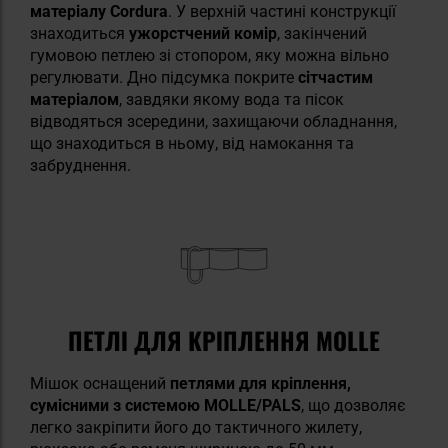
матеріалу Cordura
. У верхній частині конструкції
знаходиться
ужорстчений комір
, закінчений
гумовою петлею зі стопором, яку можна вільно
регулювати. Дно підсумка покрите
сітчастим
матеріалом
, завдяки якому вода та пісок
відводяться зсередини, захищаючи обладнання,
що знаходиться в ньому, від намокання та
забруднення.
ПЕТЛІ ДЛЯ КРІПЛЕННЯ MOLLE
Мішок оснащений
петлями для кріплення,
сумісними з системою MOLLE/PALS
, що дозволяє
легко закріпити його до тактичного жилету,