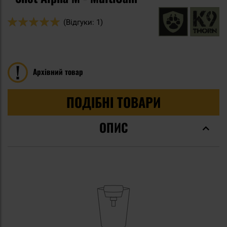
Оцінка:
(Відгуки: 1)
100
100
% of
Архівний товар
ПОДІБНІ ТОВАРИ
ОПИС