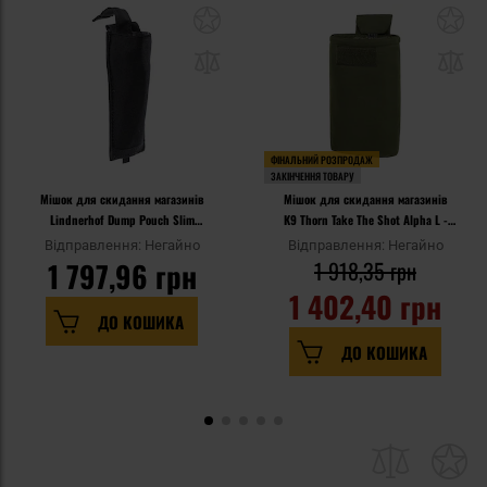
ФІНАЛЬНИЙ РОЗПРОДАЖ
ЗАКІНЧЕННЯ ТОВАРУ
Мішок для скидання магазинів
Мішок для скидання магазинів
Lindnerhof Dump Pouch Slim
K9 Thorn Take The Shot Alpha L -
MX062 - Black
Оливковий
Відправлення: Негайно
Відправлення: Негайно
1 797,96 грн
1 918,35 грн
1 402,40 грн
ДО КОШИКА
ДО КОШИКА