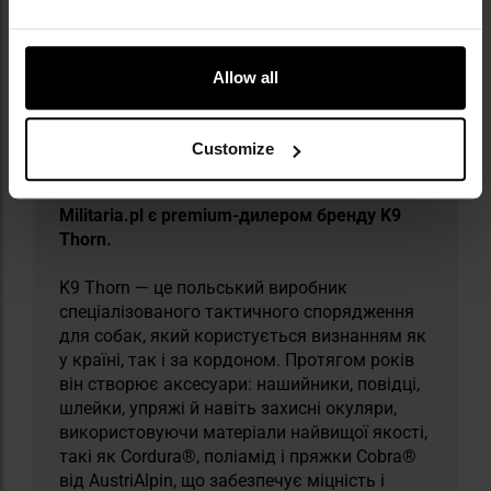
Allow all
Customize
Militaria.pl є premium-дилером бренду K9
Thorn.
K9 Thorn — це польський виробник
спеціалізованого тактичного спорядження
для собак, який користується визнанням як
у країні, так і за кордоном. Протягом років
він створює аксесуари: нашийники, повідці,
шлейки, упряжі й навіть захисні окуляри,
використовуючи матеріали найвищої якості,
такі як Cordura®, поліамід і пряжки Cobra®
від AustriAlpin, що забезпечує міцність і