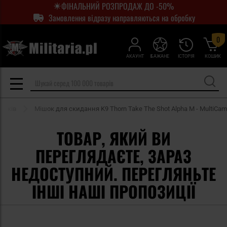
ФІНАЛЬНИЙ РОЗПРОДАЖ ДО -50%
Замовлення відразу направляються на обробку
0
АКАУНТ
БАЖАНЕ
ІСТОРІЯ
КОШИК
ників
Мішок для скидання K9 Thorn Take The Shot Alpha M - MultiCam
ТОВАР, ЯКИЙ ВИ
ПЕРЕГЛЯДАЄТЕ, ЗАРАЗ
НЕДОСТУПНИЙ. ПЕРЕГЛЯНЬТЕ
ІНШІ НАШІ ПРОПОЗИЦІЇ