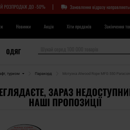
|
Й РОЗПРОДАЖ ДО -50%
Замовлення відразу направляють
аж
Новинки
Акція
Хіти продажів
Закінчення то
ОДЯГ
фт, туризм
Паракорд
Мотузка Atwood Rope MFG 550 Paracord
ЕГЛЯДАЄТЕ, ЗАРАЗ НЕДОСТУПНИ
НАШІ ПРОПОЗИЦІЇ