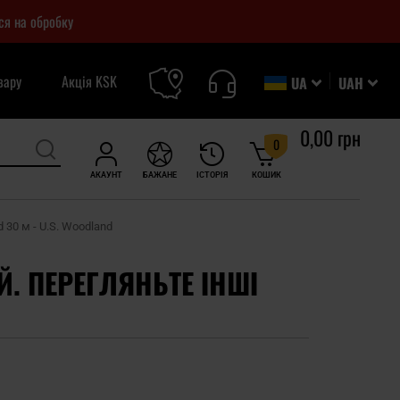
ся на обробку
вару
Акція KSK
UA
UAH
0,00 грн
0
АКАУНТ
БАЖАНЕ
ІСТОРІЯ
КОШИК
 30 м - U.S. Woodland
Й. ПЕРЕГЛЯНЬТЕ ІНШІ