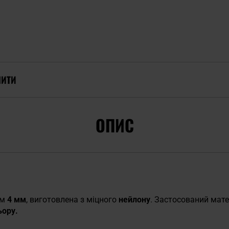
ПИТИ
ОПИС
ом
4 мм
, виготовлена з міцного
нейлону
. Застосований мат
ьору.