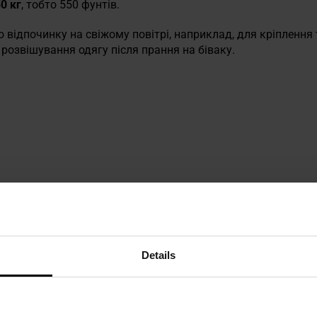
0 кг
, тобто 550 фунтів.
о відпочинку на свіжому повітрі, наприклад, для кріплення 
розвішування одягу після прання на біваку.
ША
Details