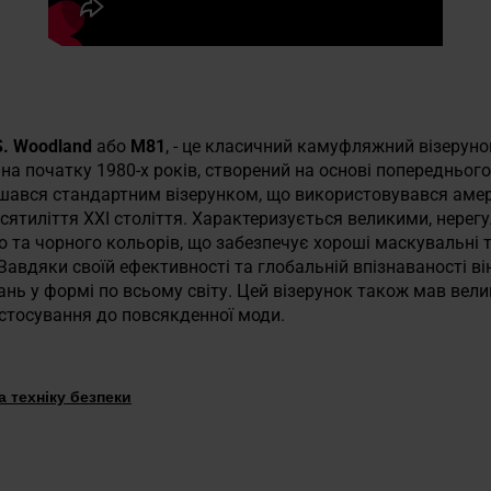
S. Woodland
або
M81
, - це класичний камуфляжний візерун
на початку 1980-х років, створений на основі попередньо
лишався стандартним візерунком, що використовувався ам
сятиліття XXI століття. Характеризується великими, нерег
о та чорного кольорів, що забезпечує хороші маскувальні 
 Завдяки своїй ефективності та глобальній впізнаваності він
ь у формі по всьому світу. Цей візерунок також мав вели
стосування до повсякденної моди.
 техніку безпеки