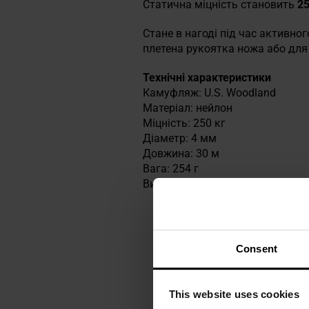
Статична міцність становить
25
Стане в нагоді під час активног
плетена рукоятка ножа або для 
Технічні характеристики
Камуфляж: U.S. Woodland
Матеріал: нейлон
Міцність: 250 кг
Діаметр: 4 мм
Довжина: 30 м
Вага: 254 г
Виробник:
Atwood Rope MFG, С
Consent
This website uses cookies