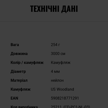
ТЕХНІЧНІ ДАНІ
Докладніше
Вага
254 г
Довжина
3000 см
Колір / камуфляж
Камуфляж
Діаметр
4 мм
Матеріал
нейлон
Камуфляж
US Woodland
EAN
5908218771291
Код виробника
25211_(CD-PC1-NL-03)