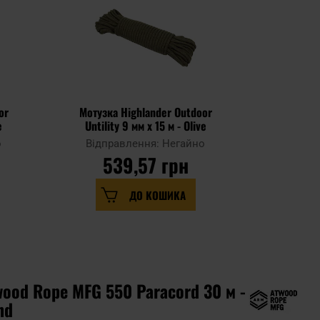
or
Мотузка Highlander Outdoor
Мотузка 
e
Untility 9 мм x 15 м - Olive
о
Відправлення: Негайно
Відпр
539,57 грн
5
ДО КОШИКА
ood Rope MFG 550 Paracord 30 м -
nd