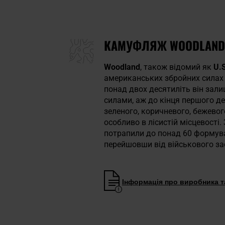
КАМУФЛЯЖ WOODLAND
Woodland
, також відомий як
U.
американських збройних силах 
понад двох десятиліть він за
силами, аж до кінця першого де
зеленого, коричневого, бежевог
особливо в лісистій місцевості.
потрапили до понад 60 формуван
перейшовши від військового за
Інформація про виробника та