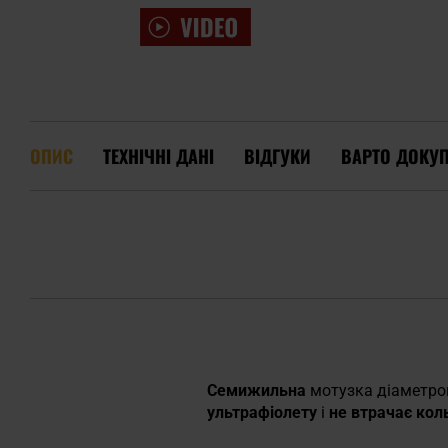
ОПИС
ТЕХНІЧНІ ДАНІ
ВІДГУКИ
ВАРТО ДОКУ
Семижильна
мотузка діаметр
ультрафіолету
і
не втрачає кол