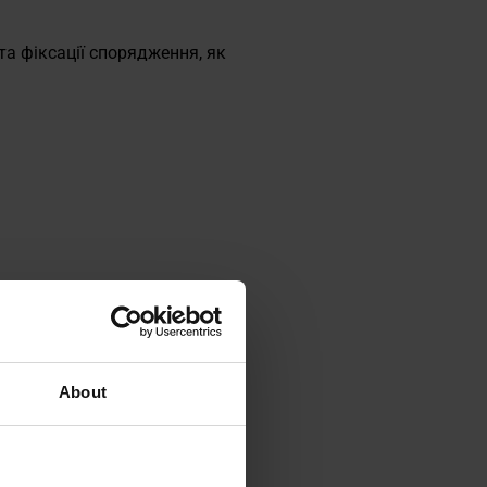
та фіксації спорядження, як
About