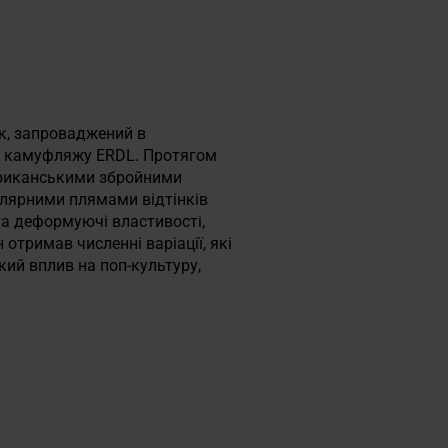
ок, запроваджений в
го камуфляжу ERDL. Протягом
ериканськими збройними
улярними плямами відтінків
та деформуючі властивості,
 отримав численні варіації, які
кий вплив на поп-культуру,