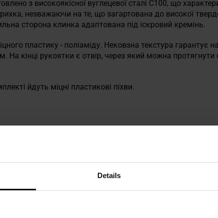
овлено з високоякісної вуглецевої сталі С100, що характер
крихка, незважаючи на те, що загартована до високої твердо
ильна сторона клинка адаптована під іскровий кремінь.
цного пластику - поліаміду. Нековзна текстура гарантує н
ом. На кінці рукоятки є отвір, через який можна протягнути
плекті йдуть міцні пластикові піхви.
Details