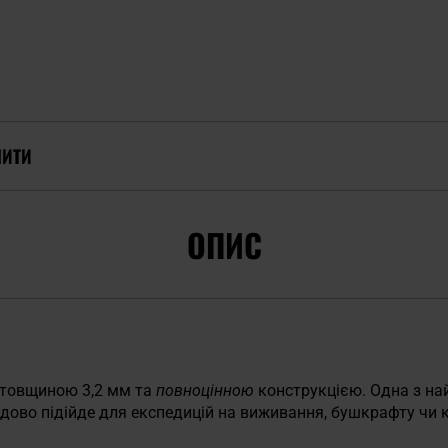
ПИТИ
ОПИС
 товщиною 3,2 мм та
повноцінною
конструкцією. Одна з на
удово підійде для експедицій на виживання, бушкрафту чи ке