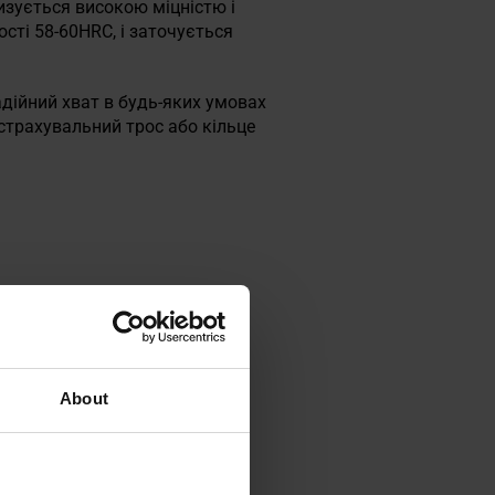
изується високою міцністю і
сті 58-60HRC, і заточується
адійний хват в будь-яких умовах
 страхувальний трос або кільце
About