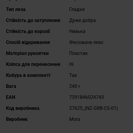
Тип леза
Гладке
Стійкість до затуплення
Дуже добра
Стійкість до корозії
Низька
Спосіб відкривання
Фіксоване лезо
Матеріал рукоятки
Пластик
Кліпса для перенесення
Ні
Кобура в комплекті
Так
Вага
240 г
EAN
7391846024743
Код виробника
27625_(NZ-GRB-CS-01)
Виробник
Mora