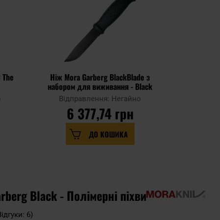
ПЕРСОНАЛІЗАЦІЯ
 The
Ніж Mora Garberg BlackBlade з
Ніж Mo
набором для виживання - Black
Edit
о
Відправлення: Негайно
Відпр
6 377,74 грн
5 
ДО КОШИКА
rberg Black - Полімерні піхви
Відгуки: 6)