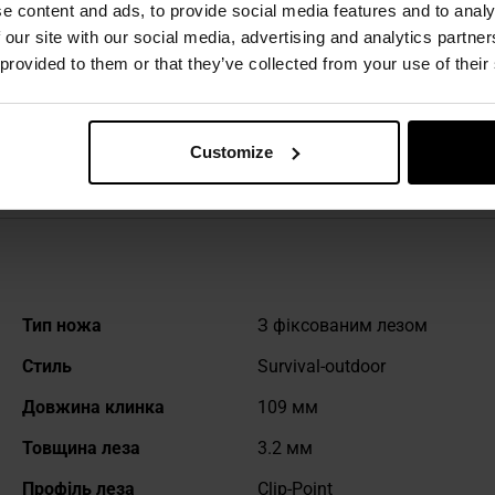
e content and ads, to provide social media features and to analy
 техніку безпеки
 our site with our social media, advertising and analytics partn
 provided to them or that they’ve collected from your use of their
ТЕХНІЧНІ ДАНІ
Customize
Докладніше
Тип ножа
З фіксованим лезом
Стиль
Survival-outdoor
Довжина клинка
109 мм
Товщина леза
3.2 мм
Профіль леза
Clip-Point