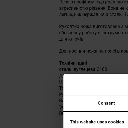
Лезо з профілем
clip-point
вигот
агресивністю різання. Вона не 
легше, ніж нержавіюча сталь. Т
Рукоятка ножа виготовлена з мі
і безпечну роботу з інструмент
для ключів.
Для носіння ножа на поясі в ком
Технічні дані
сталь: вуглецева С100
Довжина клинка: 109 мм
Ширина леза: 23 мм
Товщина клинка: 3,2 мм
Ручка: пластик
Вага: 240 г
Consent
Загальна довжина: 232 мм
Виробник:
Mora, Швеція
This website uses cookies