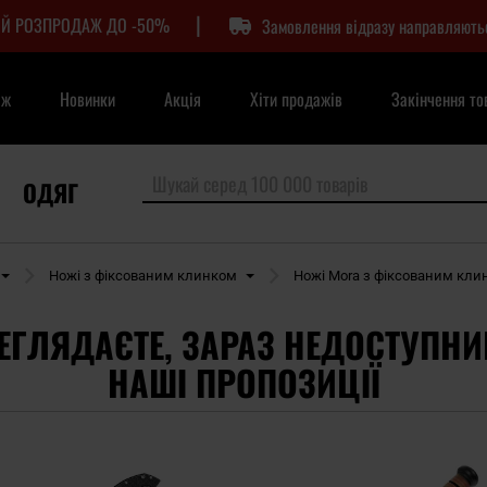
|
Й РОЗПРОДАЖ ДО -50%
Замовлення відразу направляють
аж
Новинки
Акція
Хіти продажів
Закінчення то
ОДЯГ
Ножі з фіксованим клинком
Ножі Mora з фіксованим кли
ЕГЛЯДАЄТЕ, ЗАРАЗ НЕДОСТУПНИ
НАШІ ПРОПОЗИЦІЇ