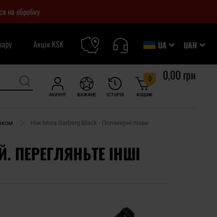
ся на обробку
вару
Акція KSK
UA
UAH
0,00 грн
0
АКАУНТ
БАЖАНЕ
ІСТОРІЯ
КОШИК
нком
Ніж Mora Garberg Black - Полімерні піхви
Й. ПЕРЕГЛЯНЬТЕ ІНШІ