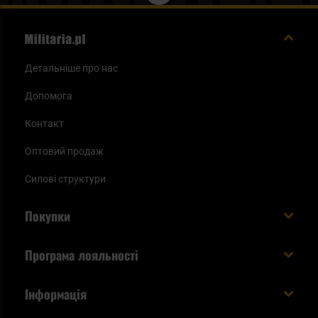
Детальніше про нас
Допомога
Контакт
Оптовий продаж
Силові структури
Покупки
Доставляємо в Україну!
Програма лояльності
Вартість і час доставки
Що ви отримуєте з акаунтом KSK
Інформація
Способи оплати
Як використати бали KSK