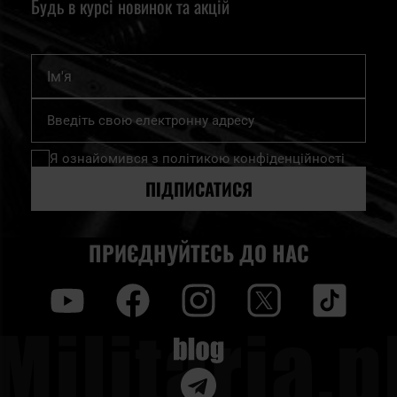
Будь в курсі новинок та акцій
Ім'я
Підпишіться
на
нашу
Я ознайомився з
політикою конфіденційності
розсилку
новин:
ПІДПИСАТИСЯ
ПРИЄДНУЙТЕСЬ ДО НАС
y
f
i
t
tt
Blog