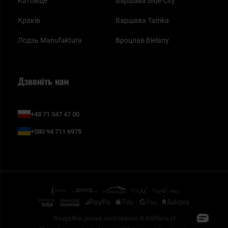
Катовіце
Варшава Blue City
Краків
Варшава Tamka
Лодзь Manufaktura
Вроцлав Bielany
Дзвоніть нам
+48 71 347 47 00
+380 94 711 6975
Wszystkie prawa zastrzeżone © Militaria.pl