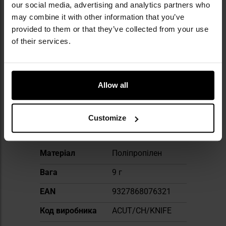
альпіністів, байдарочників і всіх ентузіастів
our social media, advertising and analytics partners who
активного відпочинку на свіжому повітрі.
may combine it with other information that you’ve
Водночас це відповідальний бренд —
provided to them or that they’ve collected from your use
відданий принципам сталого розвитку, що
of their services.
використовує перероблені матеріали й
активно підтримує заходи із захисту
довкілля.
Allow all
ТЕХНІЧНІ ДАНІ
Customize
Докладніше
Матеріал
Поліпропілен
Вага
9 г
EAN
9327868076321
Код виробника
ACUT/CH/KNIFE