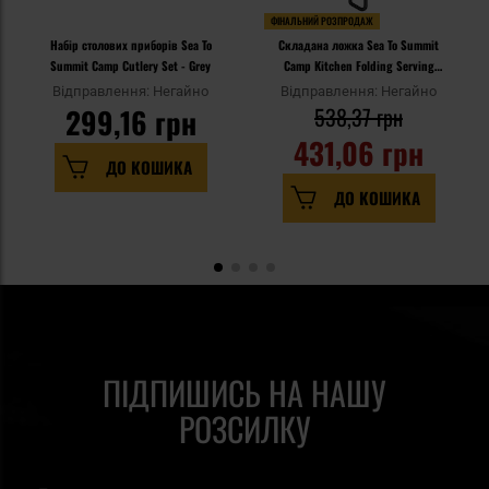
ФІНАЛЬНИЙ РОЗПРОДАЖ
Набір столових приборів Sea To
Складана ложка Sea To Summit
Summit Camp Cutlery Set - Grey
Camp Kitchen Folding Serving
Spoon
Відправлення: Негайно
Відправлення: Негайно
299,16 грн
538,37 грн
431,06 грн
ДО КОШИКА
ДО КОШИКА
ПІДПИШИСЬ НА НАШУ
РОЗСИЛКУ