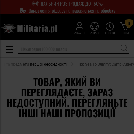
ФІНАЛЬНИЙ РОЗПРОДАЖ ДО -50%
Замовлення відразу направляються на обробку
0
АКАУНТ
БАЖАНЕ
ІСТОРІЯ
КОШИК
ди та предмети першої необхідності
Ніж Sea To Summit Camp Cutlery
ТОВАР, ЯКИЙ ВИ
ПЕРЕГЛЯДАЄТЕ, ЗАРАЗ
НЕДОСТУПНИЙ. ПЕРЕГЛЯНЬТЕ
ІНШІ НАШІ ПРОПОЗИЦІЇ