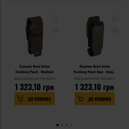
Підсумок Direct Action
Підсумок Direct Action
Flashbang Pouch - Woodland
Flashbang Pouch Open - Ranger
Green
Відправлення: Негайно
Відправлення: Негайно
1 323,10 грн
1 323,10 грн
ДО КОШИКА
ДО КОШИКА