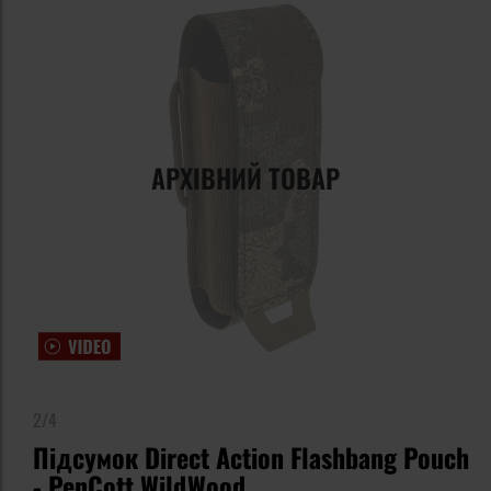
АРХІВНИЙ ТОВАР
2/4
Підсумок Direct Action Flashbang Pouch
- PenCott WildWood