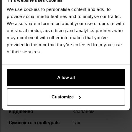
This website uses cookies
потреб професіоналів і мінливих умов поля
We use cookies to personalise content and ads, to
бою. Такі продукти, як популярні жилети
provide social media features and to analyse our traffic.
Spitfire чи рюкзаки Halifax, вирізняються
We also share information about your use of our site with
ергономікою, увагою до деталей і
our social media, advertising and analytics partners who
використанням міцних матеріалів.
may combine it with other information that you’ve
provided to them or that they’ve collected from your use
ТЕХНІЧНІ ДАНІ
of their services.
Allow all
Докладніше
Вага
28,3 г
Колір / камуфляж
Камуфляж
Customize
Застібка основного
Застібається
відділення
клапаном
Сумісність з molle/pals
Так