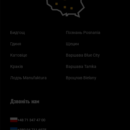
Бидгощ
Познань Posnania
Гдиня
Щецин
Катовіце
Варшава Blue City
Краків
Варшава Tamka
Лодзь Manufaktura
Вроцлав Bielany
Дзвоніть нам
+48 71 347 47 00
+380 94 711 6975