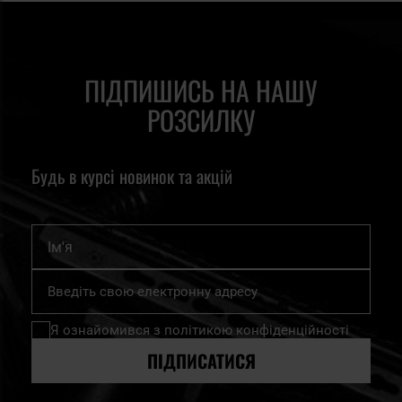
ПІДПИШИСЬ НА НАШУ
РОЗСИЛКУ
Будь в курсі новинок та акцій
Ім'я
Підпишіться
на
нашу
Я ознайомився з
політикою конфіденційності
розсилку
новин:
ПІДПИСАТИСЯ