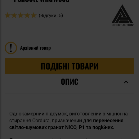
Оцінка:
(Відгуки: 5)
100
100
% of
Архівний товар
ПОДІБНІ ТОВАРИ
ОПИС
Однокамерний підсумок, виготовлений з міцної на
стирання Cordura, призначений для
перенесення
світло-шумових гранат NICO, P1 та подібних.