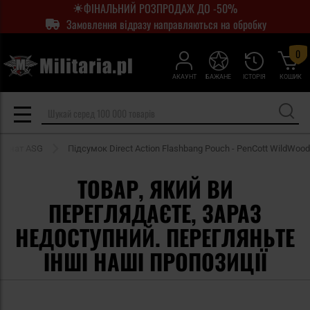
ФІНАЛЬНИЙ РОЗПРОДАЖ ДО -50%
Замовлення відразу направляються на обробку
0
АКАУНТ
БАЖАНЕ
ІСТОРІЯ
КОШИК
гранат ASG
Підсумок Direct Action Flashbang Pouch - PenCott WildWood
ТОВАР, ЯКИЙ ВИ
ПЕРЕГЛЯДАЄТЕ, ЗАРАЗ
НЕДОСТУПНИЙ. ПЕРЕГЛЯНЬТЕ
ІНШІ НАШІ ПРОПОЗИЦІЇ