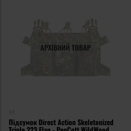
АРХІВНИЙ ТОВАР
1/3
Підсумок Direct Action Skeletonized
Triple 223 Flap - PenCott WildWood