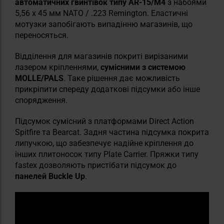
автоматичних гвинтівок типу AR-15/M4
з набоями
5,56 x 45 мм NATO / .223 Remington. Еластичні
мотузки запобігають випадінню магазинів, що
переносяться.
Відділення для магазинів покриті вирізаними
лазером кріпленнями,
сумісними з системою
MOLLE/PALS
. Таке рішення дає можливість
прикріпити спереду додаткові підсумки або інше
спорядження.
Підсумок сумісний з платформами Direct Action
Spitfire та Bearcat. Задня частина підсумка покрита
липучкою, що забезпечує надійне кріплення до
інших плитоносок типу Plate Carrier. Пряжки типу
fastex дозволяють пристібати підсумок до
панелей Buckle Up
.