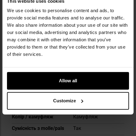
This website uses cookies
військових експертів з інноваційним
We use cookies to personalise content and ads, to
підходом до проєктування, він створює
provide social media features and to analyse our traffic.
сучасні бойові системи, адаптовані до
We also share information about your use of our site with
потреб професіоналів і мінливих умов поля
our social media, advertising and analytics partners who
бою. Такі продукти, як популярні жилети
may combine it with other information that you’ve
Spitfire чи рюкзаки Halifax, вирізняються
ергономікою, увагою до деталей і
provided to them or that they’ve collected from your use
використанням міцних матеріалів.
of their services.
ТЕХНІЧНІ ДАНІ
Allow all
Customize
Докладніше
Вага
114 г
Колір / камуфляж
Камуфляж
Сумісність з molle/pals
Так