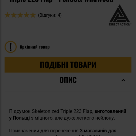
Оцінка:
(Відгуки: 4)
100
100
% of
Архівний товар
ПОДІБНІ ТОВАРИ
ОПИС
Підсумок Skeletonized Triple 223 Flap,
виготовлений
у Польщі
з міцного, але дуже легкого нейлону.
Призначений для перенесення
3 магазинів для