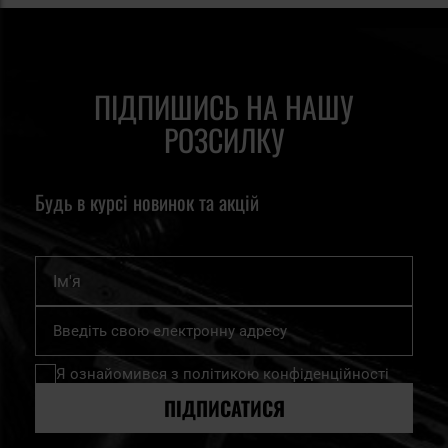
ПІДПИШИСЬ НА НАШУ
РОЗСИЛКУ
Будь в курсі новинок та акцій
Ім'я
Підпишіться
на
нашу
Я ознайомився з
політикою конфіденційності
розсилку
новин:
ПІДПИСАТИСЯ