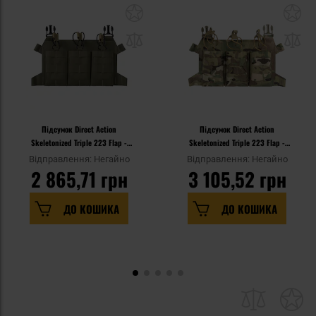
Підсумок Direct Action
Підсумок Direct Action
Skeletonized Triple 223 Flap -
Skeletonized Triple 223 Flap -
Ranger Green
MultiCam
Відправлення: Негайно
Відправлення: Негайно
2 865,71 грн
3 105,52 грн
ДО КОШИКА
ДО КОШИКА