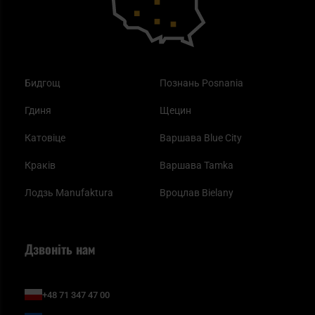
Бидгощ
Познань Posnania
Гдиня
Щецин
Катовіце
Варшава Blue City
Краків
Варшава Tamka
Лодзь Manufaktura
Вроцлав Bielany
Дзвоніть нам
+48 71 347 47 00