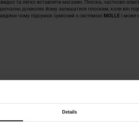
видко та легко вставляти магазин. Плоска, частково елас
дночасно дозволяє йому залишатися плоским, коли він пор
 завдяки чому підсумок сумісний з системою
MOLLE
і може 
а
 техніку безпеки
Details