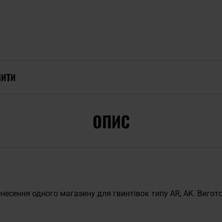
ПИТИ
ОПИС
есення одного магазину для гвинтівок типу AR, AK. Вигото