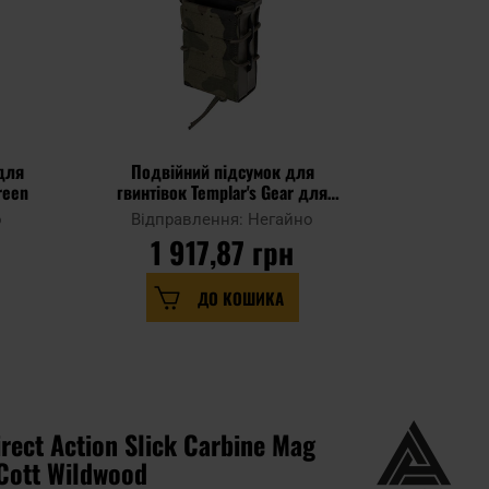
для
Подвійний підсумок для
Подві
reen
гвинтівок Templar's Gear для
підсумо
магазинів AR/AK Rifle Pouch -
магазині
о
Відправлення: Негайно
Відпр
wz.93 Pantera PL Woodland
1 917,87 грн
1 
ДО КОШИКА
rect Action Slick Carbine Mag
Cott Wildwood