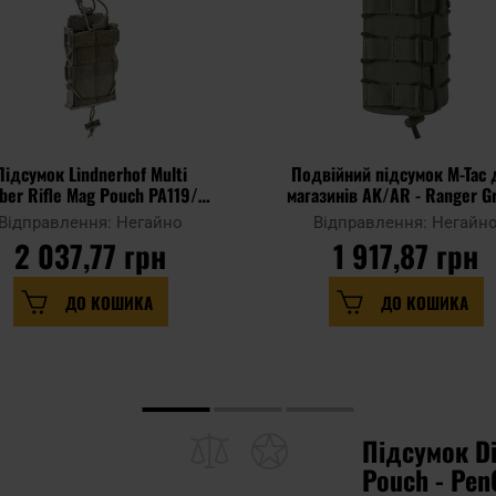
Підсумок Lindnerhof Multi
Подвійний підсумок M-Tac 
iber Rifle Mag Pouch PA119/II
магазинів AK/AR - Ranger G
- Stone Grey
Відправлення: Негайно
Відправлення: Негайн
2 037,77 грн
1 917,87 грн
ДО КОШИКА
ДО КОШИКА
Підсумок Di
Pouch - Pen