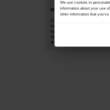
We use cookies to personalis
information about your use of
​Militaria.pl є офіційним дистри
other information that you’ve
Direct Action — польський брен
елітними підрозділами спеціал
експертів з інноваційним підхо
професіоналів і мінливих умов п
ергономікою, увагою до деталей