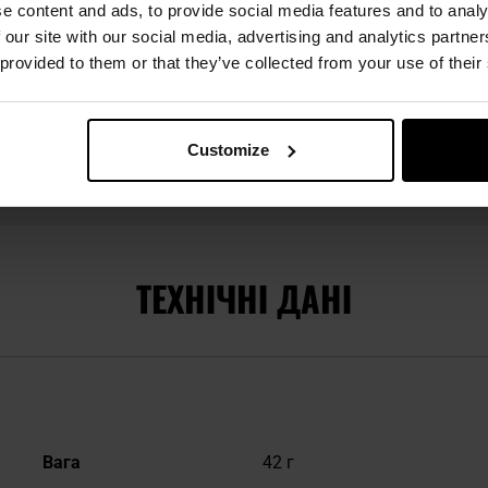
e content and ads, to provide social media features and to analy
 our site with our social media, advertising and analytics partn
б’ютором бренду Direct Action.
 provided to them or that they’ve collected from your use of their
д, який з 2014 року постачає сучасне тактичне спорядженн
ьного призначення, зокрема JW GROM і французьким RAID.
дом до проєктування, він створює сучасні бойові системи, 
Customize
оля бою. Такі продукти, як популярні жилети Spitfire чи рю
 і використанням міцних матеріалів.
ТЕХНІЧНІ ДАНІ
Докладніше
Вага
42 г