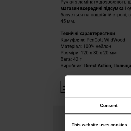
Ручки з ламінату дозволяють ш
магазин всередині підсумка
і о
базується на подвійній стропі,
45 мм.
Технічні характеристики
Камуфляж: PenCott WildWood
Матеріал: 100% нейлон
Розміри: 120 x 80 x 20 мм
Вага: 42 г
Виробник:
Direct Action, Польщ
Інформація про виробника та
Consent
This website uses cookies