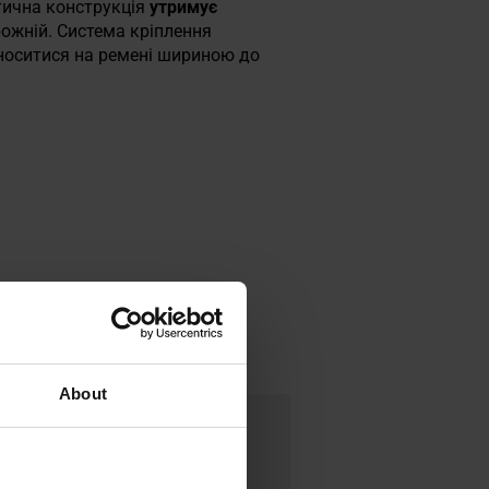
тична конструкція
утримує
ожній. Система кріплення
носитися на ремені шириною до
About