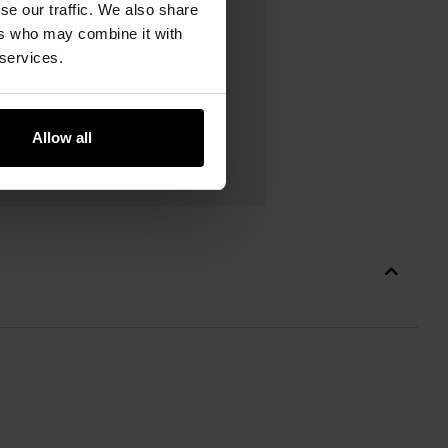
se our traffic. We also share
ers who may combine it with
 services.
я, що використовується
 Поєднуючи досвід військових
адаптовані до потреб
Allow all
кзаки Halifax, вирізняються