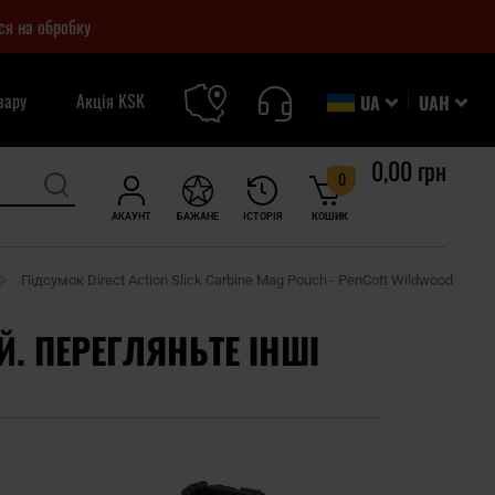
ся на обробку
вару
Акція KSK
UA
UAH
0,00 грн
0
АКАУНТ
БАЖАНЕ
ІСТОРІЯ
КОШИК
Підсумок Direct Action Slick Carbine Mag Pouch - PenCott Wildwood
Й. ПЕРЕГЛЯНЬТЕ ІНШІ