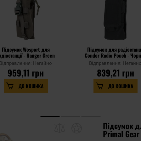
Підсумок Wosport для
Підсумок для радіостанц
адіостанції - Ranger Green
Condor Radio Pouch - Чор
Відправлення: Негайно
Відправлення: Негайн
959,11 грн
839,21 грн
ДО КОШИКА
ДО КОШИКА
Підсумок дл
Primal Gear