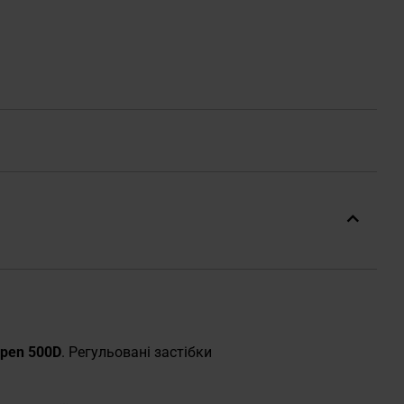
pen 500D
. Регульовані застібки