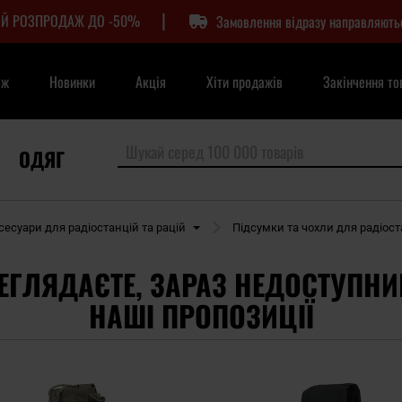
|
Й РОЗПРОДАЖ ДО -50%
Замовлення відразу направляють
аж
Новинки
Акція
Хіти продажів
Закінчення то
ОДЯГ
сесуари для радіостанцій та рацій
Підсумки та чохли для радіост
ЕГЛЯДАЄТЕ, ЗАРАЗ НЕДОСТУПНИ
НАШІ ПРОПОЗИЦІЇ