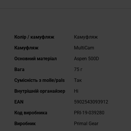
Докладніше
Колір / камуфляж
Камуфляж
Камуфляж
MultiCam
Основний матеріал
Aspen 500D
Вага
75 г
Сумісність з molle/pals
Так
Внутрішній органайзер
Ні
EAN
5902543093912
Код виробника
PRI-19-039280
Виробник
Primal Gear