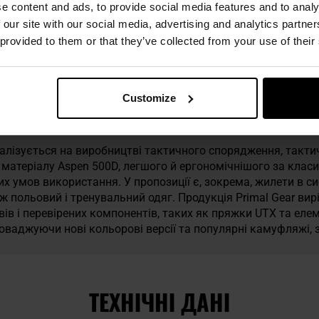
 страйкболу.
e content and ads, to provide social media features and to analy
 our site with our social media, advertising and analytics partn
 provided to them or that they’ve collected from your use of their
Customize
бренду Primal Gear.
ціалізується на виробництві тактичного спорядження, такти
атеріалу Aspen 500D, легшого й ергономічнішого за класи
их умов використання. У пропозиції є, зокрема, жилети в с
кож польовий і тренувальний одяг. Продукція Primal Gear в
 швів і перевірених компонентів, таких як пряжки UTX та еле
оваджуючи нові кольорові версії та популярні камуфляжі, 
ТЕХНІЧНІ ДАНІ