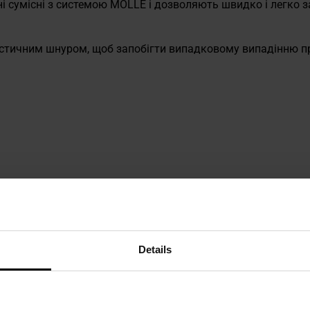
і сумісні з системою MOLLE і дозволяють швидко і легко за
астичним шнуром, щоб запобігти випадковому випадінню п
жний візерунок, розроблений американською компанією Crye 
nter. Метою було створення універсального камуфляжного в
в мінливих умовах навколишнього середовища. Завдяки пр
Details
даптується до фону, набуваючи відтінків зеленого в лісисті
. Ця адаптивність дозволяє користувачеві залишатися ме
ня у всьому світі і використовується численними збройн
акож доступний для цивільних користувачів, що робить йо