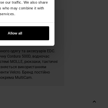
se our traffic. We also share
ers who may combine it with
 services.
Allow all
чного одягу та аксесуарів EDC.
чну Cordura 500D, водночас
истемі MOLLE, рюкзаки, тактичні
ирізняється використанням
менти Velcro. Бренд постійно
зокрема MultiCam.