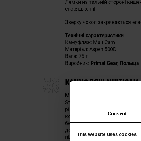
Лямки на тильній стороні кишен
спорядженні.
Зверху чохол закривається ел
Технічні характеристики
Камуфляж: MultiCam
Матеріал: Aspen 500D
Вага: 75 г
Виробник:
Primal Gear, Польща
КАМУФЛЯЖ MULTICAM
MultiCam
- це сучасний камуфля
States Army Soldier Systems Ce
різноманітній місцевості та 
Consent
кольорів візерунок динамічно а
бежевого в пустельних районах
доби.
MultiCam
завоював визнан
This website uses cookies
підрозділами. Цей візерунок т