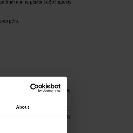
кріпити її на ремені або іншому
ристрою.
Precision у співпраці з United
ізерунка, ефективного на
одуманому поєднанню семи
About
й місцевості або коричневого і
нш помітним незалежно від часу
ими силами та спеціальними
го популярним вибором серед