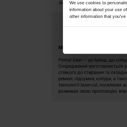
любителів військової справи та
We use cookies to personalis
information about your use of
other information that you’ve
Militaria.pl є преміум-дилером 
Primal Gear — це бренд, що спе
Спорядження виготовляється з м
стійкого до стирання та складн
ремені, підсумки, кобури, а та
технології laser-cut, посилених
розвиває свою пропозицію, впр