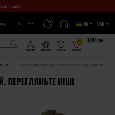
ся на обробку
вару
Акція KSK
UA
UAH
0,00 грн
0
АКАУНТ
БАЖАНЕ
ІСТОРІЯ
КОШИК
анцій
Підсумок для радіо або навігатора Primal Gear - MultiCam
Й. ПЕРЕГЛЯНЬТЕ ІНШІ