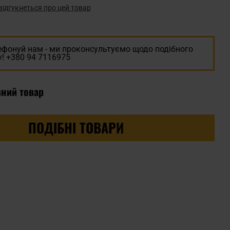
відгукнеться про цей товар
ефонуй нам - ми проконсультуємо щодо подібного
! +380 94 7116975
вний товар
ПОДІБНІ ТОВАРИ