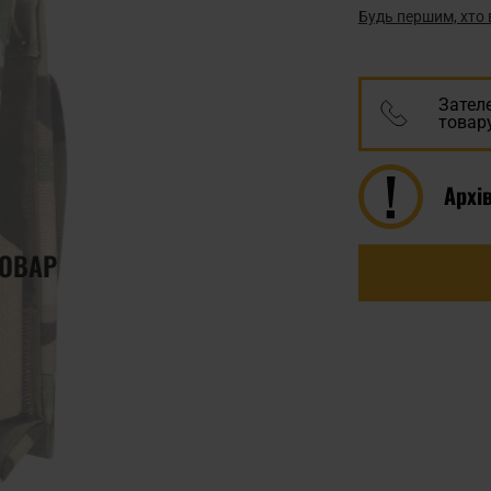
Будь першим, хто 
Зател
товару
Архі
ТОВАР