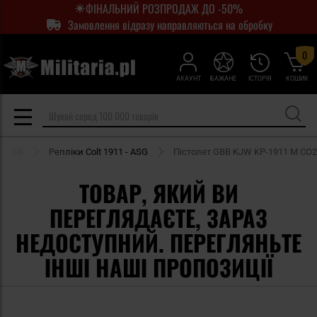
ФІНАЛЬНИЙ РОЗПРОДАЖ ДО -50%
Замовлення відразу направляються на обробку
0
АКАУНТ
БАЖАНЕ
ІСТОРІЯ
КОШИК
и ASG
Репліки Colt 1911 - ASG
Пістолет GBB KJW KP-1911 M CO2
ТОВАР, ЯКИЙ ВИ
ПЕРЕГЛЯДАЄТЕ, ЗАРАЗ
НЕДОСТУПНИЙ. ПЕРЕГЛЯНЬТЕ
ІНШІ НАШІ ПРОПОЗИЦІЇ