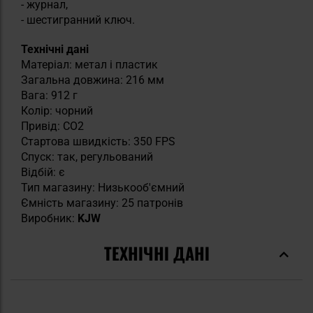
- журнал,
- шестигранний ключ.
Технічні дані
Матеріал: метал і пластик
Загальна довжина: 216 мм
Вага: 912 г
Колір: чорний
Привід: CO2
Стартова швидкість: 350 FPS
Спуск: так, регульований
Відбій: є
Тип магазину: Низькооб'ємний
Ємність магазину: 25 патронів
Виробник:
KJW
ТЕХНІЧНІ ДАНІ