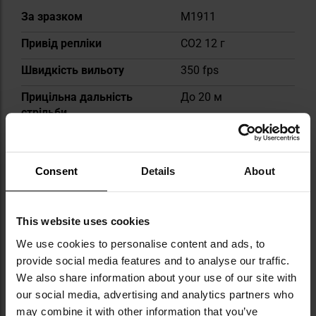
Докладніше
За зразком
M1911
Привід репліки
CO2 12 г
Швидкість вильоту
350 fps
Прицільна дальність
До 20 м
стрільби
Тип магазина
Low-cap
Місткість магазина
25
Consent
Details
About
Гірбокс
Не відноситься
Корпус
Метал
This website uses cookies
We use cookies to personalise content and ads, to
Загальна довжина
216 мм
provide social media features and to analyse our traffic.
Вага
912 г
We also share information about your use of our site with
our social media, advertising and analytics partners who
Можливість
Ні
may combine it with other information that you’ve
встановлення оптичного