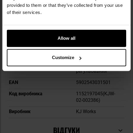
provided to them or that they’ve collected from your use
прицілу
of their services.
Фіксовані прицільні
Так
прилади
Blowback
Так
Allow all
Додаткові аксесуари в
Так
комплекті
Customize
Hop-up
Так,
регульований
EAN
5902543031501
Код виробника
1152197045(KJW-
02-002386)
Виробник
KJ Works
ВІДГУКИ