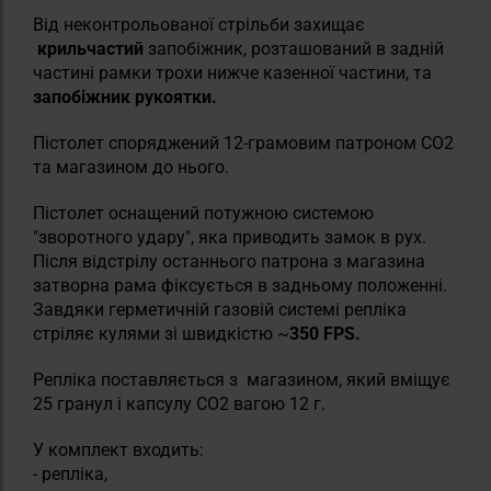
Від неконтрольованої стрільби захищає
крильчастий
запобіжник, розташований в задній
частині рамки трохи нижче казенної частини, та
запобіжник рукоятки.
Пістолет споряджений 12-грамовим патроном СО2
та магазином до нього.
Пістолет оснащений потужною системою
"зворотного удару", яка приводить замок в рух.
Після відстрілу останнього патрона з магазина
затворна рама фіксується в задньому положенні.
Завдяки герметичній газовій системі репліка
стріляє кулями зі швидкістю ~
350 FPS.
Репліка поставляється з
магазином, який вміщує
25 гранул і капсулу CO2 вагою 12 г.
У комплект входить:
- репліка,