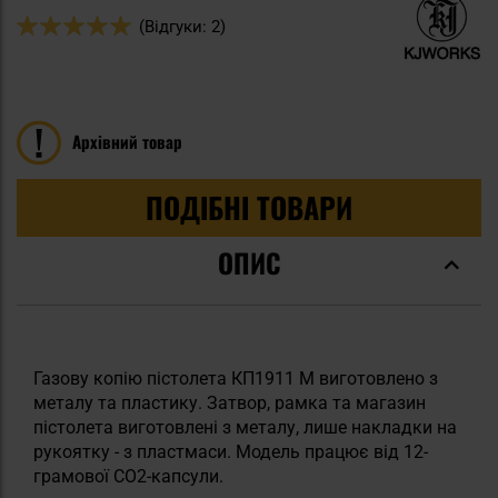
Оцінка:
(Відгуки: 2)
100
100
% of
Архівний товар
ПОДІБНІ ТОВАРИ
ОПИС
Газову копію пістолета КП1911 М виготовлено з
металу та пластику. Затвор, рамка та магазин
пістолета виготовлені з металу, лише накладки на
рукоятку - з пластмаси. Модель працює від 12-
грамової CO2-капсули.