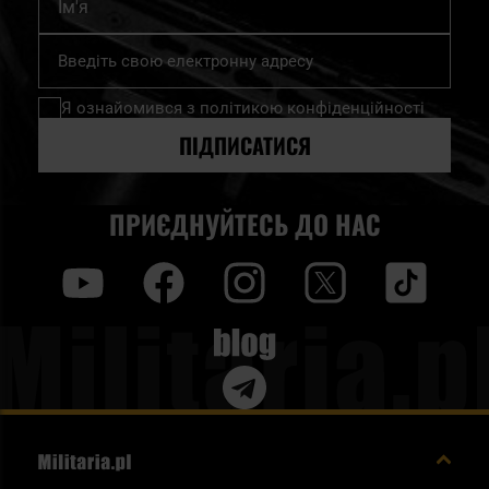
Підпишіться
на
нашу
Я ознайомився з
політикою конфіденційності
розсилку
новин:
ПІДПИСАТИСЯ
ПРИЄДНУЙТЕСЬ ДО НАС
y
f
i
t
tt
Blog