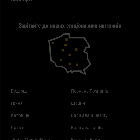
спакувати?
Політика конфіденційності
Tax Free
Стрільба
Найкращий ліхтарик для EDC
Рекламація
Завітайте до наших стаціонарних магазинів
Самозахист
Blackout - що це таке?
Повернення товару
Outdoor
Як працює маска від смогу?
Купони на знижку
Одяг
Найкращі спальні мішки на осінь
Бидгощ
Познань Posnania
Гдиня
Щецин
Катовіце
Варшава Blue City
Краків
Варшава Tamka
Лодзь Manufaktura
Вроцлав Bielany