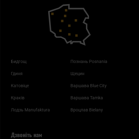
Outdoor
Як працює маска від смогу?
Купони на знижку
Одяг
Найкращі спальні мішки на осінь
Бидгощ
Познань Posnania
Гдиня
Щецин
Катовіце
Варшава Blue City
Краків
Варшава Tamka
Лодзь Manufaktura
Вроцлав Bielany
Дзвоніть нам