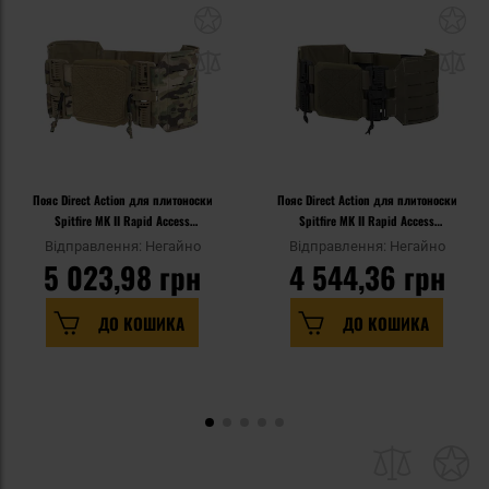
Пояс Direct Action для плитоноски
Пояс Direct Action для плитоноски
Spitfire MK II Rapid Access
Spitfire MK II Rapid Access
Cummerbund - MultiCam
Cummerbund - Ranger Green
Відправлення: Негайно
Відправлення: Негайно
5 023,98 грн
4 544,36 грн
ДО КОШИКА
ДО КОШИКА