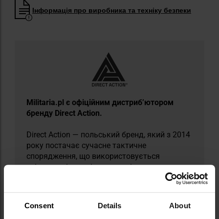
Інформація про виробника та техніку безпеки
​Militaria.pl є офіційним дистриб’ютором
бренду Direct Action.
Direct Action — польський бренд, який з 2014
року постачає сучасне тактичне
спорядження, що використовується
елітними підрозділами спеціального
призначення, зокрема JW GROM і
французьким RAID. Поєднуючи досвід
військових експертів з інноваційним
Consent
Details
About
підходом до проєктування, він створює