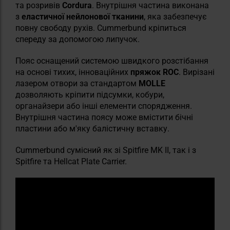
та розривів
Cordura
. Внутрішня частина виконана
з
еластичної нейлонової тканини
, яка забезпечує
повну свободу рухів. Cummerbund кріпиться
спереду за допомогою липучок.
Пояс оснащений системою швидкого розстібання
на основі тихих, інноваційних
пряжок ROC
. Вирізані
лазером отвори за стандартом
MOLLE
дозволяють кріпити підсумки, кобури,
органайзери або інші елементи спорядження.
Внутрішня частина поясу може вмістити бічні
пластини або м'яку балістичну вставку.
Cummerbund сумісний як зі Spitfire MK II, так і з
Spitfire та Hellcat Plate Carrier.