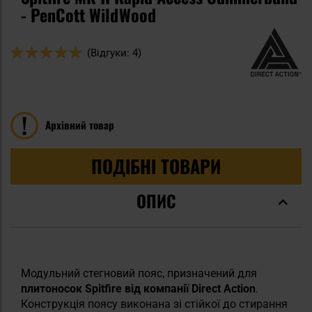
- PenCott WildWood
Оцінка:
(Відгуки: 4)
100
100
% of
Архівний товар
ПОДІБНІ ТОВАРИ
ОПИС
Модульний стегновий пояс, призначений для
плитоносок Spitfire від компанії Direct Action
.
Конструкція поясу виконана зі стійкої до стирання