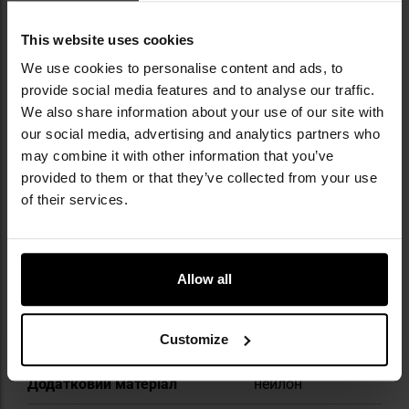
сучасні бойові системи, адаптовані до
потреб професіоналів і мінливих умов поля
This website uses cookies
бою. Такі продукти, як популярні жилети
Spitfire чи рюкзаки Halifax, вирізняються
We use cookies to personalise content and ads, to
ергономікою, увагою до деталей і
provide social media features and to analyse our traffic.
використанням міцних матеріалів.
We also share information about your use of our site with
our social media, advertising and analytics partners who
ТЕХНІЧНІ ДАНІ
may combine it with other information that you’ve
provided to them or that they’ve collected from your use
of their services.
Докладніше
Колір / камуфляж
Камуфляж
Allow all
Камуфляж
PenCott
WildWood
Customize
Основний матеріал
Cordura
Додатковий матеріал
нейлон