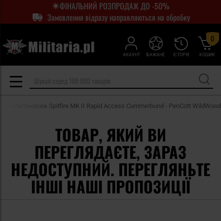
ФІНАЛЬНИЙ РОЗПРОДАЖ ДО -50%
Замовлення відразу направляються на обробку
0
АКАУНТ
БАЖАНЕ
ІСТОРІЯ
КОШИК
 для плитоноски Spitfire MK II Rapid Access Cummerbund - PenCott WildWood
ТОВАР, ЯКИЙ ВИ
ПЕРЕГЛЯДАЄТЕ, ЗАРАЗ
НЕДОСТУПНИЙ. ПЕРЕГЛЯНЬТЕ
ІНШІ НАШІ ПРОПОЗИЦІЇ