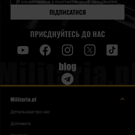
Я ознайомився з
політикою конфіденційності
розсилку
новин:
ПІДПИСАТИСЯ
ПРИЄДНУЙТЕСЬ ДО НАС
y
f
i
t
tt
Blog
Детальніше про нас
Допомога