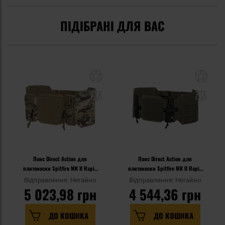
ПІДІБРАНІ ДЛЯ ВАС
Пояс Direct Action для
Пояс Direct Action для
плитоноски Spitfire MK II Rapid
плитоноски Spitfire MK II Rapid
Access Cummerbund - MultiCam
Access Cummerbund - Ranger
Відправлення: Негайно
Відправлення: Негайно
Green
5 023,98 грн
4 544,36 грн
ДО КОШИКА
ДО КОШИКА