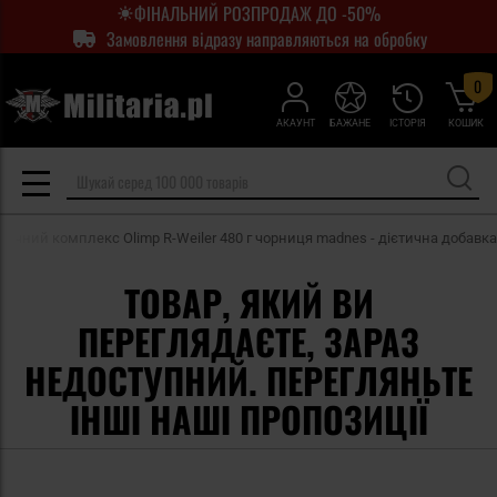
ФІНАЛЬНИЙ РОЗПРОДАЖ ДО -50%
Замовлення відразу направляються на обробку
0
АКАУНТ
БАЖАНЕ
ІСТОРІЯ
КОШИК
вочний комплекс Olimp R-Weiler 480 г чорниця madnes - дієтична добавка
ТОВАР, ЯКИЙ ВИ
ПЕРЕГЛЯДАЄТЕ, ЗАРАЗ
НЕДОСТУПНИЙ. ПЕРЕГЛЯНЬТЕ
ІНШІ НАШІ ПРОПОЗИЦІЇ