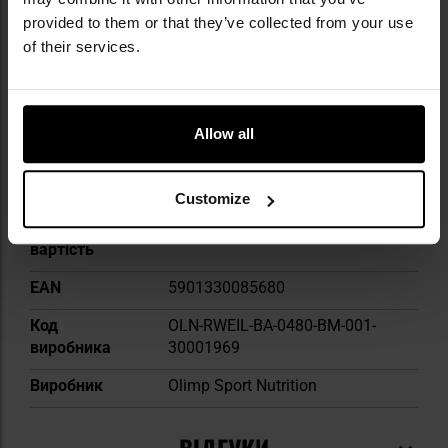
provided to them or that they’ve collected from your use
of their services.
Виробник:
Olimp Sport Nutrition, Польща
ТЕХНІЧНІ ДАНІ
Allow all
Customize
Докладніше
Одинична
480 г
вартість
EAN
5901330085680
Код
OLN-RWEIL-BA-0480-BM-001-
виробника
30001969
Виробник
Olimp Sport Nutrition