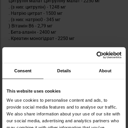
Цитрулін малат Цитруліну малат - 2250 мг
. (з них: цитрулін) - 1248 мг
. Натрію цитрат - 1500 мг
. (з них: натрію0 - 345 мг
) Вітамін В6 - 2,79 мг
. Бета-аланін - 2400 мг
. Креатин моногідрат - 2250 мг
Креатин моногідрат - 2250 мг
Креатин (В тому числі: креатин) - 3030 мг
. Ніацин - 48 мг
Ніацин Тіамін - 2,76 мг L-тирозин - 450 мг
Consent
Details
About
. Кофеїн - 300 мг
. Екстракт чорного перцю - 9 мг (піперин - 8,7 мг)
This website uses cookies
Технічні дані
. Смак: ягідний
We use cookies to personalise content and ads, to
provide social media features and to analyse our traffic.
Смак: ягідний Вага нетто: 480 г
We also share information about your use of our site with
. Виробник:
Olimp Sport Nutrition, Польща
our social media, advertising and analytics partners who
may combine it with other information that you’ve