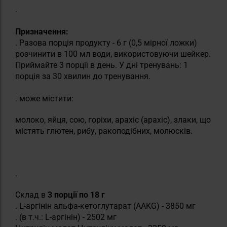
.
Призначення:
. Разова порція продукту - 6 г (0,5 мірної ложки)
розчинити в 100 мл води, використовуючи шейкер.
Приймайте 3 порції в день. У дні тренувань: 1
порція за 30 хвилин до тренування.
. може містити:
молоко, яйця, сою, горіхи, арахіс (арахіс), злаки, що
містять глютен, рибу, ракоподібних, молюсків.
.
Склад в
3 порції по 18 г
. L-аргінін альфа-кетоглутарат (AAKG) - 3850 мг
. (в т.ч.: L-аргінін) - 2502 мг