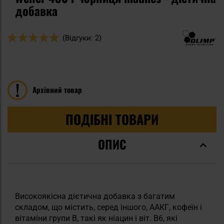
добавка
Оцінка:
(Відгуки: 2)
100
100
% of
Архівний товар
ПОДІБНІ ТОВАРИ
ОПИС
Високоякісна дієтична добавка з багатим
складом, що містить, серед іншого, ААКГ, кофеїн і
вітаміни групи В, такі як ніацин і віт. В6, які