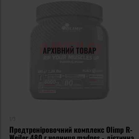
АРХІВНИЙ ТОВАР
1/3
Предтреніровочний комплекс Olimp R-
Weiler 480 г чорниця madnes - дієтична