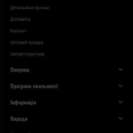
Детальніше про нас
Допомога
Контакт
Оптовий продаж
Силові структури
Покупки
Доставляємо в Україну!
Програма лояльності
Вартість і час доставки
Що ви отримуєте з акаунтом KSK
Інформація
Способи оплати
Як використати бали KSK
Умови та правила
Статус замовлення
Поради
Увійдіть в систему
Cookies
Доставка за кордон
Евакуаційний рюкзак виживальника - як його