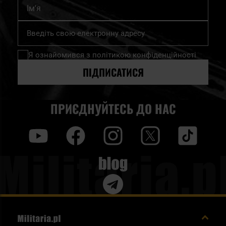
Ім'я
Підпишіться
на
нашу
Я ознайомився з
політикою конфіденційності
розсилку
новин:
ПІДПИСАТИСЯ
ПРИЄДНУЙТЕСЬ ДО НАС
y
f
i
t
tt
Blog