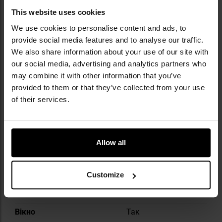
вигляді
This website uses cookies
Розміри в складеному
22 x 10 x 10 см
We use cookies to personalise content and ads, to
вигляді
provide social media features and to analyse our traffic.
Вентиляція
Так
We also share information about your use of our site with
our social media, advertising and analytics partners who
Кількість осіб
3
may combine it with other information that you’ve
Кількість спалень
1
provided to them or that they’ve collected from your use
of their services.
Тамбур
Ні
Матеріал тента
Поліестер
Allow all
Кількість входів
1
Тент
Є, одношаровий
намет
Customize
Конструкція намету
Двосхилий
Вікно
Так