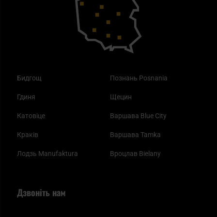
Одяг
Найкращі спальні мішки на осінь
Бидгощ
Познань Posnania
Гдиня
Щецин
Катовіце
Варшава Blue City
Краків
Варшава Tamka
Лодзь Manufaktura
Вроцлав Bielany
Дзвоніть нам