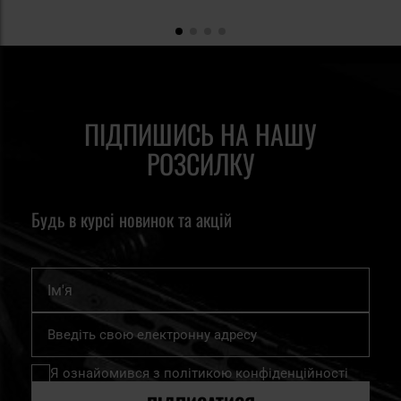
ПІДПИШИСЬ НА НАШУ
РОЗСИЛКУ
Будь в курсі новинок та акцій
Ім'я
Підпишіться
на
нашу
Я ознайомився з
політикою конфіденційності
розсилку
новин: