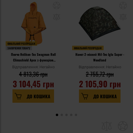
ФІНАЛЬНИЙ РОЗПРОДАЖ
ЗАКІНЧЕННЯ ТОВАРУ
ФІНАЛЬНИЙ РОЗПРОДАЖ
Пончо Helikon-Tex Swagman Roll
Намет 2-місний Mil-Tec Iglu Super -
Climashield Apex з функцією
Woodland
спального мішка - Orange
Відправлення: Негайно
Відправлення: Негайно
4 813,36 грн
2 755,72 грн
3 104,45 грн
2 105,90 грн
ДО КОШИКА
ДО КОШИКА