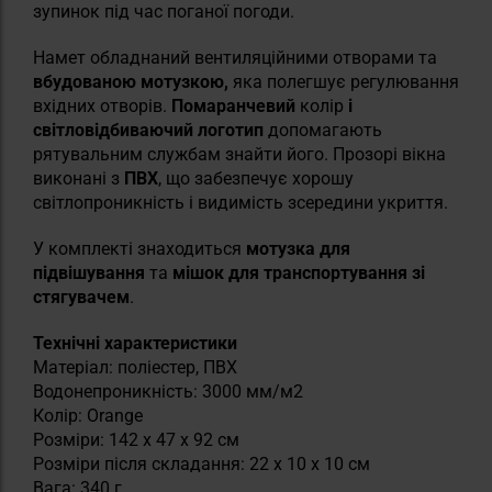
зупинок під час поганої погоди.
Намет обладнаний вентиляційними отворами та
вбудованою мотузкою,
яка полегшує регулювання
вхідних отворів.
Помаранчевий
колір
і
світловідбиваючий логотип
допомагають
рятувальним службам знайти його. Прозорі вікна
виконані з
ПВХ
, що забезпечує хорошу
світлопроникність і видимість зсередини укриття.
У комплекті знаходиться
мотузка для
підвішування
та
мішок для транспортування зі
стягувачем
.
Технічні характеристики
Матеріал: поліестер, ПВХ
Водонепроникність: 3000 мм/м2
Колір: Orange
Розміри: 142 x 47 x 92 см
Розміри після складання: 22 х 10 х 10 см
Вага: 340 г