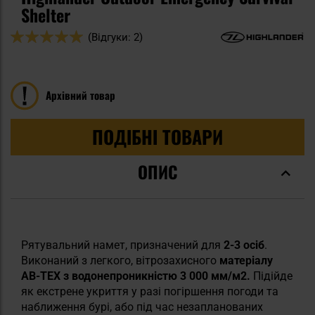
Shelter
Оцінка:
(Відгуки: 2)
100
100
% of
Архівний товар
ПОДІБНІ ТОВАРИ
ОПИС
Рятувальний намет, призначений для
2-3 осіб
.
Виконаний з легкого, вітрозахисного
матеріалу
AB-TEX
з водонепроникністю 3 000 мм/м2.
Підійде
як екстрене укриття у разі погіршення погоди та
наближення бурі, або під час незапланованих