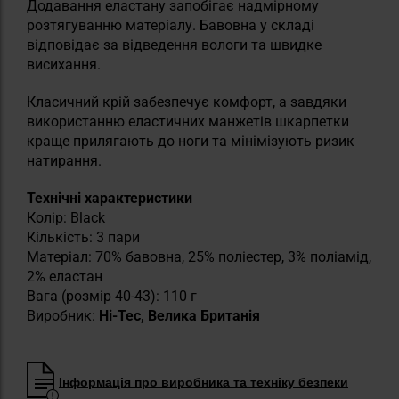
Додавання еластану запобігає надмірному
розтягуванню матеріалу. Бавовна у складі
відповідає за відведення вологи та швидке
висихання.
Класичний крій забезпечує комфорт, а завдяки
використанню еластичних манжетів шкарпетки
краще прилягають до ноги та мінімізують ризик
натирання.
Технічні характеристики
Колір: Black
Кількість: 3 пари
Матеріал: 70% бавовна, 25% поліестер, 3% поліамід,
2% еластан
Вага (розмір 40-43): 110 г
Виробник:
Hi-Tec, Велика Британія
Інформація про виробника та техніку безпеки