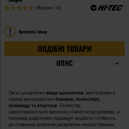
Оцінка:
(Відгуки: 14)
92
100
% of
Архівний товар
ПОДІБНІ ТОВАРИ
ОПИС
Легкі шкарпетки
вище щиколотки
, виготовлені з
суміші високоякісної
бавовни, поліестеру,
поліаміду та еластану.
Поліестер
характеризується високою стійкістю до розриву, а
поліамід додатково підвищує міцність і стійкість
до стирання, роблячи шкарпетки зносостійкими.