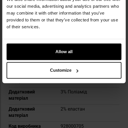
Докладніше
Тип шкарпеток
Спортивні
our social media, advertising and analytics partners who
may combine it with other information that you’ve
Тип матеріалу
Синтетично-
provided to them or that they’ve collected from your use
натуральний
of their services.
Колір / камуфляж
Чорний
Cтать
Чоловіча
Allow all
Основний колір
Black
Основний матеріал
70% бавовна
Customize
Додатковий
25% Поліестер
матеріал
Додатковий
3% Поліамід
матеріал
Додатковий
2% еластан
матеріал
Код виробника
928000705