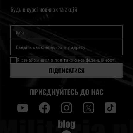
Будь в курсі новинок та акцій
Ім'я
Підпишіться
на
нашу
Я ознайомився з
політикою конфіденційності
розсилку
новин:
ПІДПИСАТИСЯ
ПРИЄДНУЙТЕСЬ ДО НАС
y
f
i
t
tt
Blog