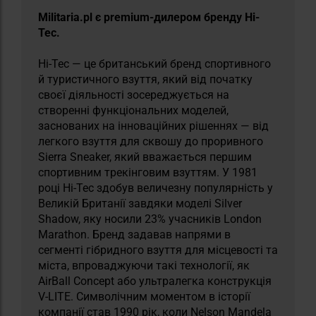
Militaria.pl є premium-дилером бренду Hi-
Tec.
Hi-Tec — це британський бренд спортивного
й туристичного взуття, який від початку
своєї діяльності зосереджується на
створенні функціональних моделей,
заснованих на інноваційних рішеннях — від
легкого взуття для сквошу до проривного
Sierra Sneaker, який вважається першим
спортивним трекінговим взуттям. У 1981
році Hi-Tec здобув величезну популярність у
Великій Британії завдяки моделі Silver
Shadow, яку носили 23% учасників London
Marathon. Бренд задавав напрями в
сегменті гібридного взуття для місцевості та
міста, впроваджуючи такі технології, як
AirBall Concept або ультралегка конструкція
V-LITE. Символічним моментом в історії
компанії став 1990 рік, коли Nelson Mandela