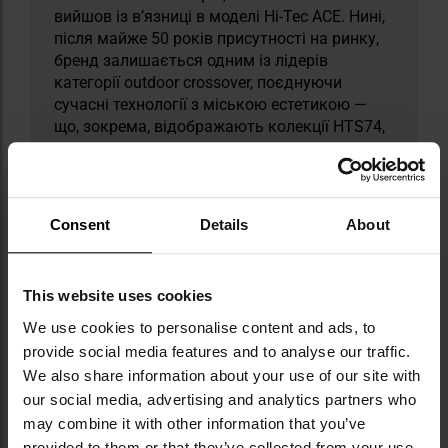
вийшов із в’язниці в моделі Hi-Tec ACE. Нині,
після майже 50 років присутності на ринку,
бренд залишається одним із лідерів
категорії outdoor crossover, поєднуючи
сучасні технології з міською естетикою —
що, зокрема, відображають колекції HTS74,
які переосмислюють класичні моделі в
сучасній формі.
ТЕХНІЧНІ ДАНІ
Consent
Details
About
This website uses cookies
We use cookies to personalise content and ads, to
Докладніше
Тип шкарпеток
Спортивні
provide social media features and to analyse our traffic.
We also share information about your use of our site with
Тип матеріалу
Синтетично-
our social media, advertising and analytics partners who
натуральний
may combine it with other information that you’ve
Колір / камуфляж
Різнокольоровий
provided to them or that they’ve collected from your use