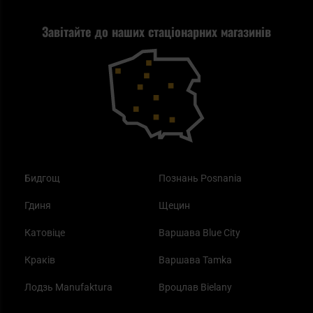
Стрільба
Найкращий ліхтарик для EDC
Рекламація
Завітайте до наших стаціонарних магазинів
Самозахист
Blackout - що це таке?
Повернення товару
Outdoor
Як працює маска від смогу?
Купони на знижку
Одяг
Найкращі спальні мішки на осінь
Бидгощ
Познань Posnania
Гдиня
Щецин
Катовіце
Варшава Blue City
Краків
Варшава Tamka
Лодзь Manufaktura
Вроцлав Bielany