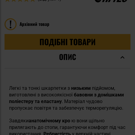
100
100
% of
Архівний товар
ПОДІБНІ ТОВАРИ
ОПИС
Легкі та тонкі шкарпетки з
низьким
підйомом,
виготовлені з високоякісної
бавовни з домішками
поліестеру та еластану
. Матеріал чудово
пропускає повітря та забезпечує терморегуляцію.
Завдяки
анатомічному кро
ю вони щільно
прилягають до стопи, гарантуючи комфорт під час
використання.
Ребристість
у верхній частині