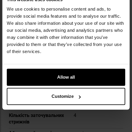
Інформація про виробника та техніку безпеки
We use cookies to personalise content and ads, to
provide social media features and to analyse our traffic.
We also share information about your use of our site with
ТЕХНІЧНІ ДАНІ
our social media, advertising and analytics partners who
may combine it with other information that you’ve
provided to them or that they’ve collected from your use
of their services.
Докладніше
Тип точила
Система
заточування
Allow all
Градація абразивного
120/320/600/1500
матеріалу
Customize
Додаткові аксесуари в
Так
комплекті
Кількість заточувальних
4
стрижнів