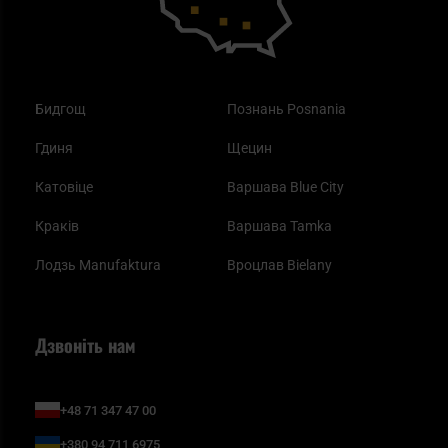
Бидгощ
Познань Posnania
Гдиня
Щецин
Катовіце
Варшава Blue City
Краків
Варшава Tamka
Лодзь Manufaktura
Вроцлав Bielany
Дзвоніть нам
+48 71 347 47 00
+380 94 711 6975