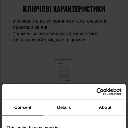
КЛЮЧОВІ ХАРАКТЕРИСТИКИ
можливість регулювання кута заточування
присоски на дні
4 камені різної зернистості в комплекті
виготовлений з міцного пластику
ТЕХНІЧНІ ХАРАКТЕРИСТИКИ
Вага: 1 кг
Consent
Details
About
Виробник:
Ganzo, PRC
This website uses cookies