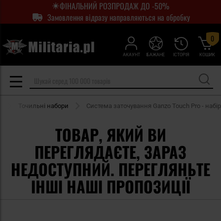
ФІНАЛЬНИЙ РОЗПРОДАЖ ДО -50%
Замовлення відразу направляються на обробку
0
АКАУНТ
БАЖАНЕ
ІСТОРІЯ
КОШИК
а
Точильні набори
Система заточування Ganzo Touch Pro - набір
ТОВАР, ЯКИЙ ВИ
ПЕРЕГЛЯДАЄТЕ, ЗАРАЗ
НЕДОСТУПНИЙ. ПЕРЕГЛЯНЬТЕ
ІНШІ НАШІ ПРОПОЗИЦІЇ