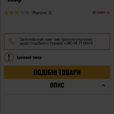
Оцінка:
(Відгуки: 2)
50
100
% of
Зателефонуй нам - ми проконсультуємо
щодо подібного товару! +380 94 7116975
Архівний товар
ПОДІБНІ ТОВАРИ
ОПИС