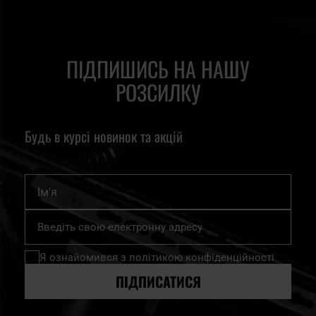
ПІДПИШИСЬ НА НАШУ
РОЗСИЛКУ
Будь в курсі новинок та акцій
Ім'я
Підпишіться
на
нашу
Я ознайомився з
політикою конфіденційності
розсилку
новин:
ПІДПИСАТИСЯ