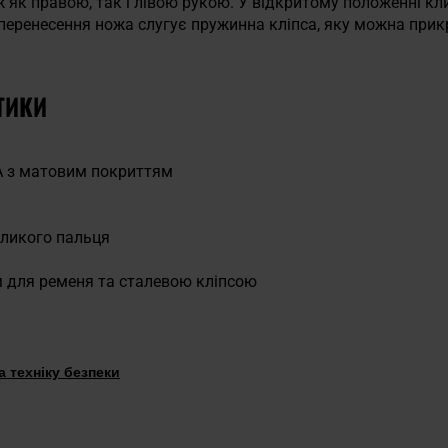
ж як правою, так і лівою рукою. У відкритому положенні к
 перенесення ножа слугує пружинна кліпса, яку можна прик
ТИКИ
0А з матовим покриттям
еликого пальця
 для ременя та сталевою кліпсою
 техніку безпеки