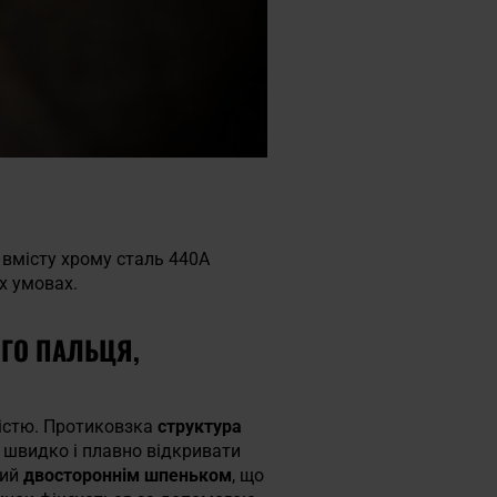
 вмісту хрому сталь 440А
х умовах.
ГО ПАЛЬЦЯ,
ністю. Протиковзка
структура
швидко і плавно відкривати
ний
двостороннім шпеньком
, що