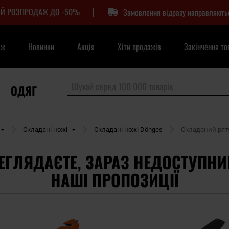
|
Й РОЗПРОДАЖ ДО -50%
Замовлення відразу направляють
аж
Новинки
Акція
Хіти продажів
Закінчення то
ОДЯГ
Складані ножі
Складані ножі Dönges
Складаний ряту
ЕГЛЯДАЄТЕ, ЗАРАЗ НЕДОСТУПНИ
НАШІ ПРОПОЗИЦІЇ