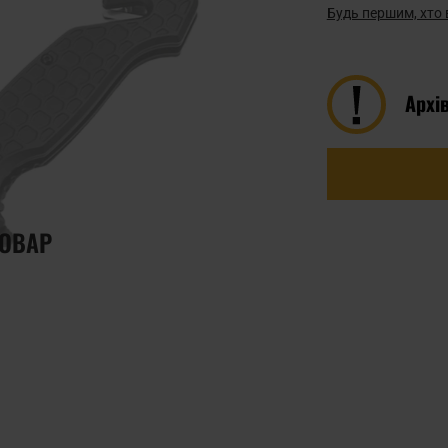
Будь першим, хто 
Архі
ТОВАР