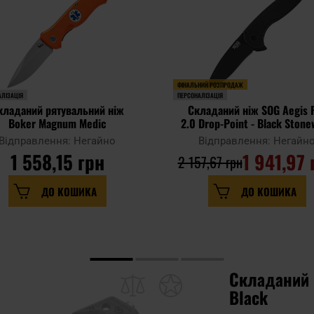
ФІНАЛЬНИЙ РОЗПРОДАЖ
ЛІЗАЦІЯ
ПЕРСОНАЛІЗАЦІЯ
кладаний рятувальний ніж
Складаний ніж SOG Aegis 
Boker Magnum Medic
2.0 Drop-Point - Black Ston
Відправлення: Негайно
Відправлення: Негайн
1 558,15 грн
1 941,97 
2 157,67 грн
ДО КОШИКА
ДО КОШИКА
Складаний р
Black