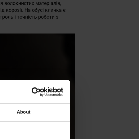
я волокнистих матеріалів,
 корозії. На обусі клинка є
роль і точність роботи з
About