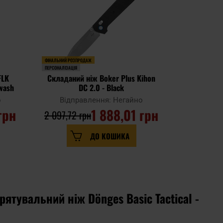
ФІНАЛЬНИЙ РОЗПРОДАЖ
ПЕРСОНАЛІЗАЦІЯ
ПЕРСОНАЛІЗАЦІЯ
FLK
Складаний ніж Boker Plus Kihon
Ніж Mil-T
ewash
DC 2.0 - Black
о
Відправлення: Негайно
Відпр
грн
1 888,01 грн
1 
2 097,72 грн
ДО КОШИКА
ятувальний ніж Dönges Basic Tactical -