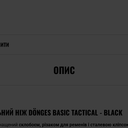
ПИТИ
ОПИС
ИЙ НІЖ DÖNGES BASIC TACTICAL - BLACK
снащений
склобоєм, різаком для ременів і сталевою кліпс