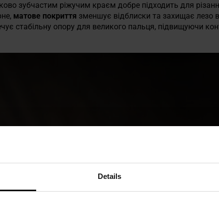
ово зубчастим ріжучим краєм добре підходить для різанн
рне,
матове покриття
зменшує відблиски та захищає лезо від
печує стабільну опору для великого пальця, підвищуючи конт
Details