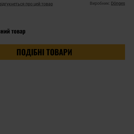
Виробник:
Dönges
відгукнеться про цей товар
вний товар
ПОДІБНІ ТОВАРИ