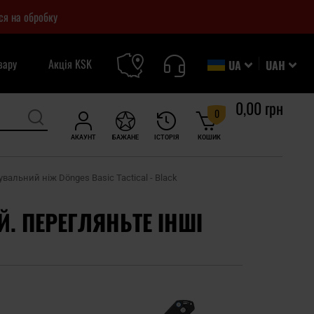
ся на обробку
вару
Акція KSK
UA
UAH
0,00 грн
0
АКАУНТ
БАЖАНЕ
ІСТОРІЯ
КОШИК
вальний ніж Dönges Basic Tactical - Black
Й. ПЕРЕГЛЯНЬТЕ ІНШІ