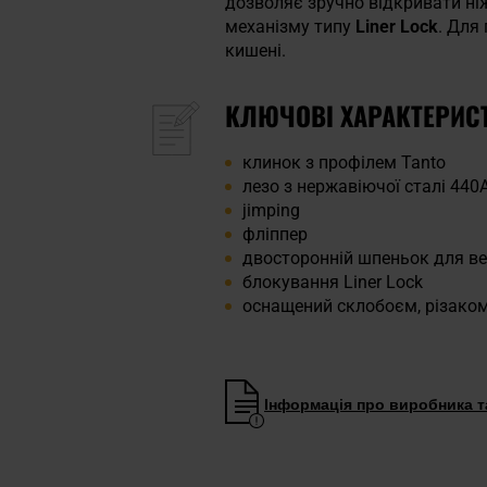
дозволяє зручно відкривати ні
механізму типу
Liner Lock
. Для
кишені.
КЛЮЧОВІ ХАРАКТЕРИС
клинок з профілем Tanto
лезо з нержавіючої сталі 44
jimping
фліппер
двосторонній шпеньок для в
блокування Liner Lock
оснащений склобоєм, різаком
Інформація про виробника та