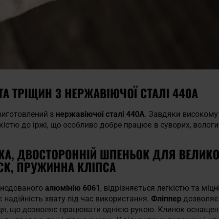
 ТА ТРІЩИН З НЕРЖАВІЮЧОЇ СТАЛІ 440A
иготовлений з
нержавіючої сталі 440А
. Завдяки високому
істю до іржі, що особливо добре працює в суворих, вологи
КА, ДВОСТОРОННІЙ ШПЕНЬОК ДЛЯ ВЕЛИКО
CK, ПРУЖИННА КЛІПСА
 анодованого
алюмінію 6061
, відрізняється легкістю та міц
є надійність хвату під час використання.
Фліппер
дозволяє 
ця, що дозволяє працювати однією рукою. Клинок оснаще