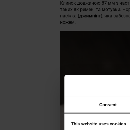
Клинок довжиною 87 мм з частк
таких як ремені та мотузки. Чо
насічка (
джимпінг
), яка забез
ножем.
Consent
This website uses cookies