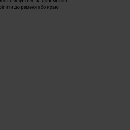
линок фіксується за допомогою
ріпити до ременя або краю