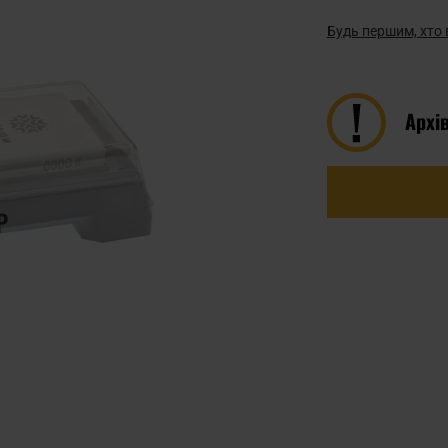
Будь першим, хто 
Архі
Р