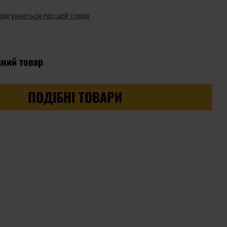
відгукнеться про цей товар
вний товар
ПОДІБНІ ТОВАРИ