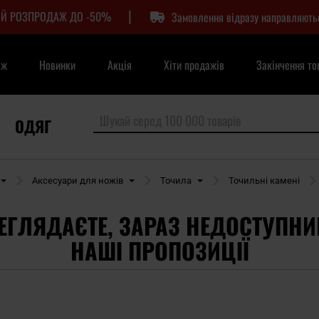
|
Й РОЗПРОДАЖ ДО -50%
Замовлення відразу направляють
аж
Новинки
Акція
Хіти продажів
Закінчення то
ОДЯГ
Аксесуари для ножів
Точила
Точильні камені
ЕГЛЯДАЄТЕ, ЗАРАЗ НЕДОСТУПНИ
НАШІ ПРОПОЗИЦІЇ