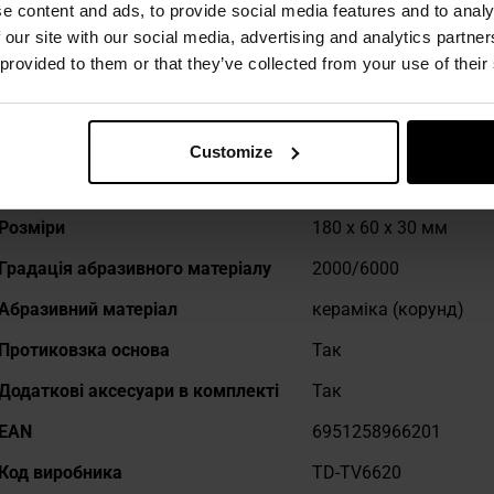
e content and ads, to provide social media features and to analy
 our site with our social media, advertising and analytics partn
ТЕХНІЧНІ ДАНІ
 provided to them or that they’ve collected from your use of their
Customize
Докладніше
Розміри
180 x 60 x 30 мм
Градація абразивного матеріалу
2000/6000
Абразивний матеріал
кераміка (корунд)
Протиковзка основа
Так
Додаткові аксесуари в комплекті
Так
EAN
6951258966201
Код виробника
TD-TV6620