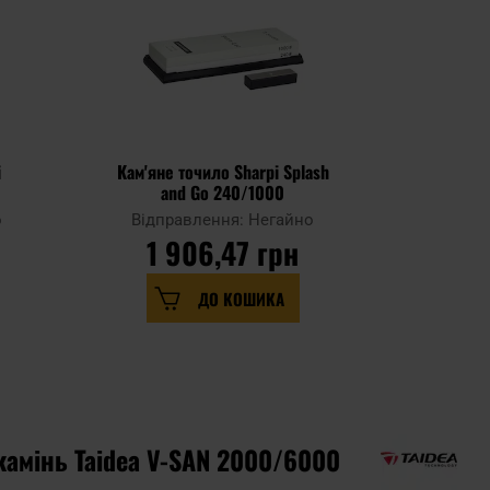
i
Кам'яне точило Sharpi Splash
Точильний
and Go 240/1000
an
о
Відправлення: Негайно
Відпр
1 906,47 грн
2 
ДО КОШИКА
камінь Taidea V-SAN 2000/6000