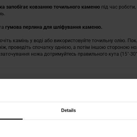
яка запобігає ковзанню точильного каменю
під час роботи,
нь.
та
гумова перлина для шліфування каменю.
чіть камінь у воді або використовуйте точильну олію. Пок
ніж, проведіть спочатку однією, а потім іншою стороною н
с заточування ножа дотримуйтесь правильного кута (15°-30°
Details
 техніку безпеки