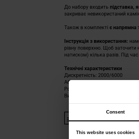
До набору входить
підставка, 
закриває невикористаний камі
Також в комплекті
є
напрямна
Інструкція з використання:
намо
рівну поверхню. Щоб заточити 
натиском) кілька разів. Під ча
Технічні характеристики
Дискретність: 2000/6000
Абразив: електрокорунд
Розміри: 180 x 60 x 30 мм
Виробник:
Taidea, КНР
Consent
Інформація про виробника та
This website uses cookies