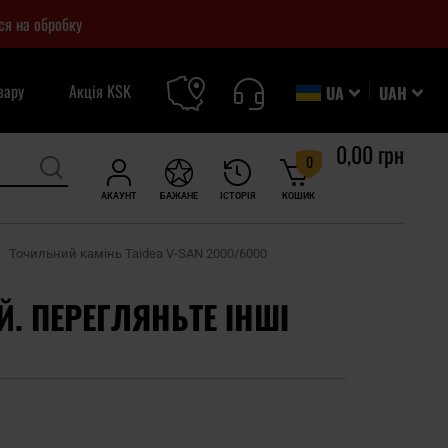
ся на обробку
вару
Акція KSK
UA
UAH
0,00 грн
0
АКАУНТ
БАЖАНЕ
ІСТОРІЯ
КОШИК
Точильний камінь Taidea V-SAN 2000/6000
Й. ПЕРЕГЛЯНЬТЕ ІНШІ