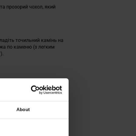
 та прозорий чохол, який
ладіть точильний камінь на
ожа по каменю (з легким
).
About