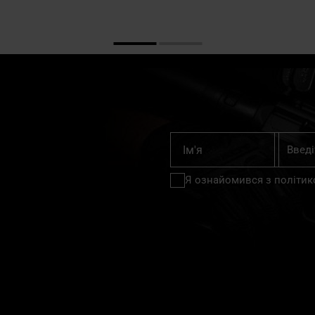
Підпишіт
Ім'я
на
нашу
Я ознайомився з
політик
розсилку
новин: