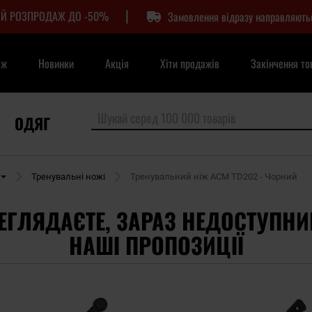
|
Й РОЗПРОДАЖ ДО -50%
Замовлення відразу направляють
аж
Новинки
Акція
Хіти продажів
Закінчення то
ОДЯГ
Тренувальні ножі
Тренувальний ніж ACM TD202 - Чорний
ЕГЛЯДАЄТЕ, ЗАРАЗ НЕДОСТУПНИ
НАШІ ПРОПОЗИЦІЇ