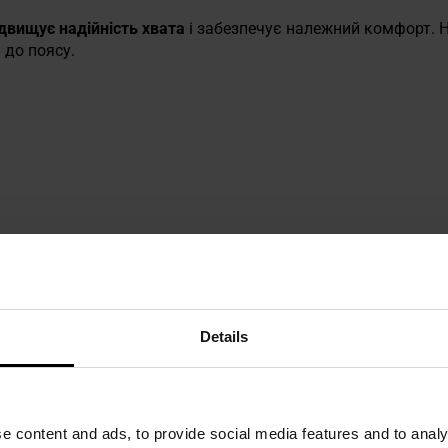
ідвищує надійність хвата
і забезпечує належний комфорт. Н
 до поясу.
 техніку безпеки
Details
ТЕХНІЧНІ ДАНІ
e content and ads, to provide social media features and to analy