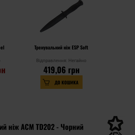
el
Тренувальний ніж ESP Soft
Тренува
о
Відправлення: Негайно
Відпр
рн
419,06 грн
3
ДО КОШИКА
ий ніж ACM TD202 - Чорний