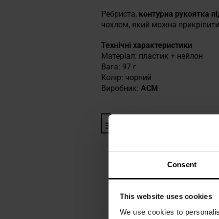
Ребриста,
контурна рукоятка
п
чохлом, який можна прикріпити
Технічні характеристики
Матеріал: пластик + нейлон
Вага: 97 г
Колір: чорний
Виробник:
ACM
Інформація про виробника та
Consent
This website uses cookies
We use cookies to personalis