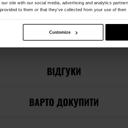
 our site with our social media, advertising and analytics partn
 provided to them or that they’ve collected from your use of their
Докладніше
EAN
5902543974273
Customize
Код виробника
ACM-26-033093
Виробник
ACM
ВІДГУКИ
ВАРТО ДОКУПИТИ