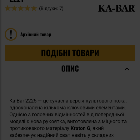
Оцінка:
(Відгуки: 7)
100
100
% of
Архівний товар
ПОДІБНІ ТОВАРИ
ОПИС
Ka-Bar 2225 — це сучасна версія культового ножа,
вдосконалена кількома ключовими елементами.
Однією з головних відмінностей від попередньої
моделі є нова рукоятка, виготовлена з міцного та
протиковзкого матеріалу
Kraton G
, який
забезпечує надійний хват навіть у складних