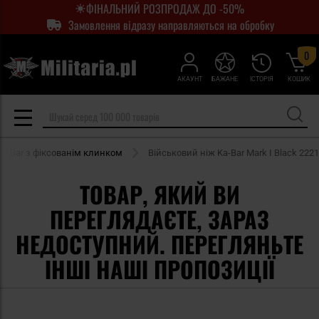
ФІНАЛЬНИЙ РОЗПРОДАЖ ДО -50%
Замовлення відразу направляються на обробку
0
АКАУНТ
БАЖАНЕ
ІСТОРІЯ
КОШИК
Ka-Bar з фіксованім клинком
Військовий ніж Ka-Bar Mark I Black 2221
ТОВАР, ЯКИЙ ВИ
ПЕРЕГЛЯДАЄТЕ, ЗАРАЗ
НЕДОСТУПНИЙ. ПЕРЕГЛЯНЬТЕ
ІНШІ НАШІ ПРОПОЗИЦІЇ