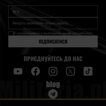
Ім'я
Підпишіться
на
нашу
Я ознайомився з
політикою конфіденційності
розсилку
новин:
ПІДПИСАТИСЯ
ПРИЄДНУЙТЕСЬ ДО НАС
y
f
i
t
tt
Blog