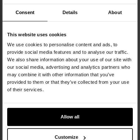
Consent
Details
About
Докладніше
Тип ножа
З фіксованим
This website uses cookies
лезом
We use cookies to personalise content and ads, to
Стиль
Військово-
provide social media features and to analyse our traffic.
тактичний
We also share information about your use of our site with
Довжина клинка
130 мм
our social media, advertising and analytics partners who
may combine it with other information that you’ve
Товщина леза
мм
provided to them or that they’ve collected from your use
of their services.
Профіль леза
Clip-Point
Тип леза
Гладке
Стійкість до
Добра
Allow all
затуплення
Стійкість до корозії
Низька
Customize