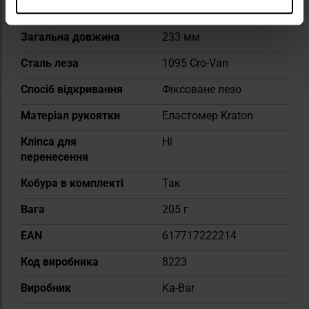
Тип блокування
Фіксоване лезо
Загальна довжина
233 мм
Сталь леза
1095 Cro-Van
Спосіб відкривання
Фіксоване лезо
Матеріал рукоятки
Еластомер Kraton
Кліпса для
Ні
перенесення
Кобура в комплекті
Так
Вага
205 г
EAN
617717222214
Код виробника
8223
Виробник
Ka-Bar