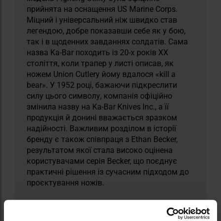
прийнята на оснащення US Marine Corps.
Міцний і універсальний ніж швидко став
легендою, добре показавши себе як у бою,
так і в щоденних завданнях солдатів. Сама
назва Ka-Bar походить із 20-х років XX
століття, коли трапер у листі описав, як
ножем Union Cutlery йому вдалося «kill a
bear». У 1952 році, бажаючи підкреслити
силу цього символу, компанія офіційно
змінила назву на Ka-Bar Knives Inc., а її
продукція й донині вважається зразком
надійності. Важливим розділом в історії
бренду є також співпраця з Ethan Becker,
результатом якої стала високо оцінена
користувачами серія Becker, що поєднує
практичні рішення із сучасним підходом до
проєктування ножів.
ТЕХНІЧНІ ДАНІ