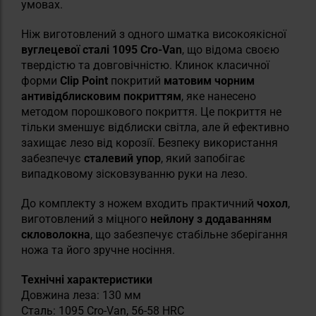
умовах.
Ніж виготовлений з одного шматка високоякісної
вуглецевої сталі 1095 Cro-Van
, що відома своєю
твердістю та довговічністю. Клинок класичної
форми
Clip Point
покритий
матовим чорним
антивідблисковим покриттям
, яке нанесено
методом порошкового покриття. Це покриття не
тільки зменшує відблиски світла, але й ефективно
захищає лезо від корозії. Безпеку використання
забезпечує
сталевий упор
, який запобігає
випадковому зісковзуванню руки на лезо.
До комплекту з ножем входить практичний
чохол
,
виготовлений з міцного
нейлону з додаванням
скловолокна
, що забезпечує стабільне зберігання
ножа та його зручне носіння.
Технічні характеристики
Довжина леза: 130 мм
Сталь: 1095 Cro-Van, 56-58 HRC