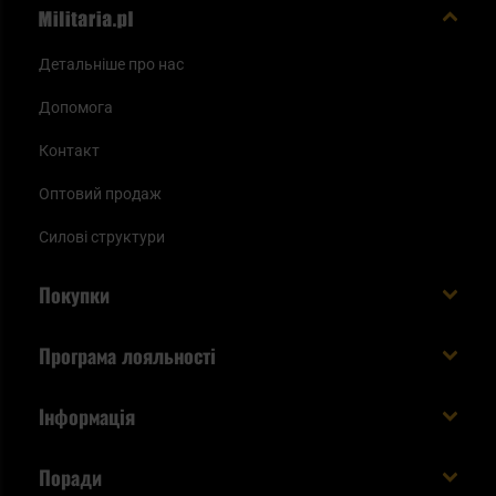
Детальніше про нас
Допомога
Контакт
Оптовий продаж
Силові структури
Покупки
Доставляємо в Україну!
Програма лояльності
Вартість і час доставки
Що ви отримуєте з акаунтом KSK
Інформація
Способи оплати
Як використати бали KSK
Умови та правила
Статус замовлення
Поради
Увійдіть в систему