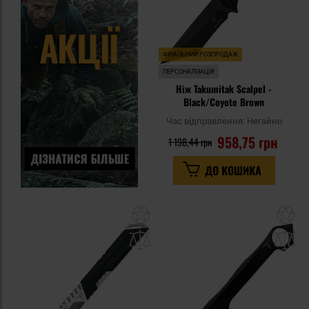
ФІНАЛЬНИЙ РОЗПРОДАЖ
ПЕРСОНАЛІЗАЦІЯ
Ніж Takumitak Scalpel -
Black/Coyote Brown
Час відправлення:
Негайно
958,75 грн
1 198,44 грн
ДО КОШИКА
Додати
До
до
д
списку
сп
уподобань
уп