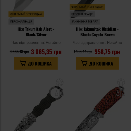
ФІНАЛЬНИЙ РОЗПРОДАЖ
ФІНАЛЬНИЙ РОЗПРОДАЖ
ПЕРСОНАЛІЗАЦІЯ
ПЕРСОНАЛІЗАЦІЯ
ЗАКІНЧЕННЯ ТОВАРУ
Ніж Takumitak Alert -
Ніж Takumitak Obsidian -
Black/Silver
Black/Coyote Brown
Час відправлення:
Негайно
Час відправлення:
Негайно
3 065,35 грн
958,75 грн
3 585,13 грн
1 198,44 грн
ДО КОШИКА
ДО КОШИКА
Додати
До
до
д
списку
сп
уподобань
уп