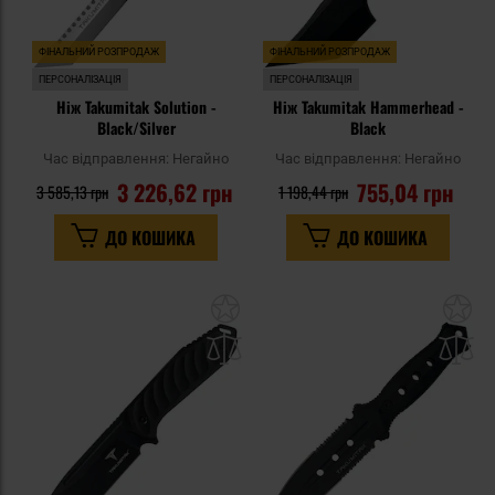
ФІНАЛЬНИЙ РОЗПРОДАЖ
ФІНАЛЬНИЙ РОЗПРОДАЖ
ПЕРСОНАЛІЗАЦІЯ
ПЕРСОНАЛІЗАЦІЯ
Ніж Takumitak Solution -
Ніж Takumitak Hammerhead -
Black/Silver
Black
Час відправлення:
Негайно
Час відправлення:
Негайно
3 226,62 грн
755,04 грн
3 585,13 грн
1 198,44 грн
ДО КОШИКА
ДО КОШИКА
Додати
До
до
д
списку
сп
уподобань
уп