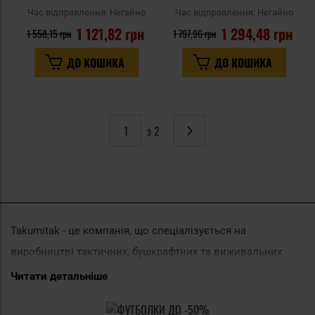
Час відправлення:
Негайно
Час відправлення:
Негайно
1 121,82 грн
1 294,48 грн
1 558,15 грн
1 797,96 грн
ДО КОШИКА
ДО КОШИКА
з 2
Сторінка
Наступне
Takumitak - це компанія, що спеціалізується на
виробництві тактичних, бушкрафтних та виживальних
ножів. Компанія базує свої вироби на спостереженнях та
Читати детальніше
висновках, зібраних під час різних торговельних показів,