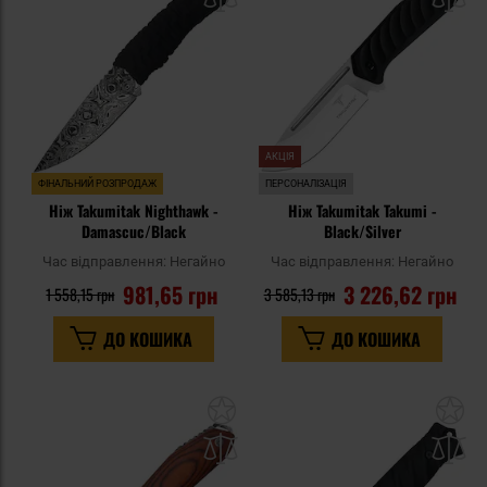
списку
сп
уподобань
уп
АКЦІЯ
ФІНАЛЬНИЙ РОЗПРОДАЖ
ПЕРСОНАЛІЗАЦІЯ
Ніж Takumitak Nighthawk -
Ніж Takumitak Takumi -
Damascuc/Black
Black/Silver
Час відправлення:
Негайно
Час відправлення:
Негайно
981,65 грн
3 226,62 грн
1 558,15 грн
3 585,13 грн
ДО КОШИКА
ДО КОШИКА
Додати
До
до
д
списку
сп
уподобань
уп