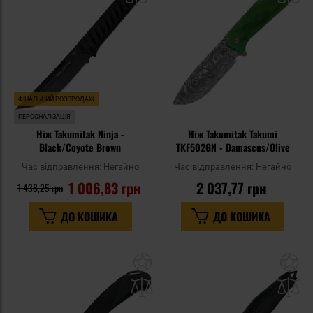
уподобань
уп
ФІНАЛЬНИЙ РОЗПРОДАЖ
ПЕРСОНАЛІЗАЦІЯ
Ніж Takumitak Ninja -
Ніж Takumitak Takumi
Black/Coyote Brown
TKF502GN - Damascus/Olive
Час відправлення:
Негайно
Час відправлення:
Негайно
1 006,83 грн
2 037,77 грн
1 438,25 грн
ДО КОШИКА
ДО КОШИКА
Додати
До
до
д
списку
сп
уподобань
уп