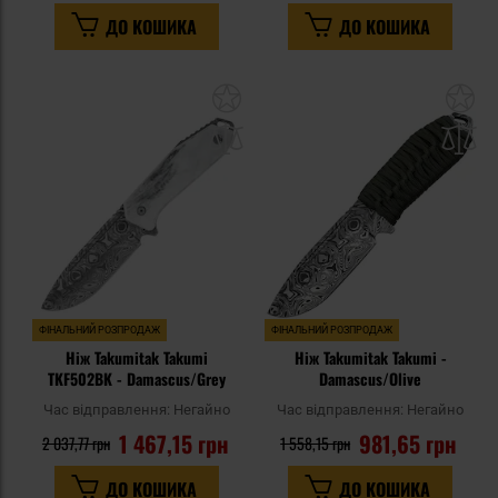
ДО КОШИКА
ДО КОШИКА
Додати
До
до
д
списку
сп
уподобань
уп
ФІНАЛЬНИЙ РОЗПРОДАЖ
ФІНАЛЬНИЙ РОЗПРОДАЖ
Ніж Takumitak Takumi
Ніж Takumitak Takumi -
TKF502BK - Damascus/Grey
Damascus/Olive
Час відправлення:
Негайно
Час відправлення:
Негайно
1 467,15 грн
981,65 грн
2 037,77 грн
1 558,15 грн
ДО КОШИКА
ДО КОШИКА