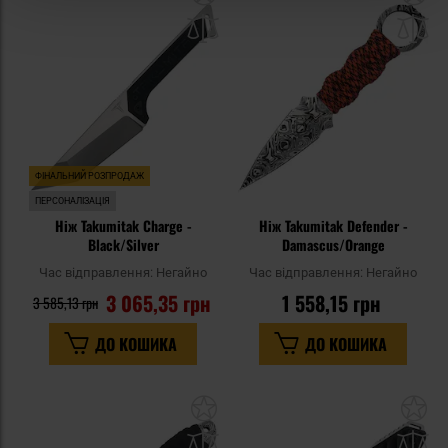
до
д
списку
сп
уподобань
уп
ФІНАЛЬНИЙ РОЗПРОДАЖ
ПЕРСОНАЛІЗАЦІЯ
Ніж Takumitak Charge -
Ніж Takumitak Defender -
Black/Silver
Damascus/Orange
Час відправлення:
Негайно
Час відправлення:
Негайно
3 065,35 грн
1 558,15 грн
3 585,13 грн
ДО КОШИКА
ДО КОШИКА
Додати
До
до
д