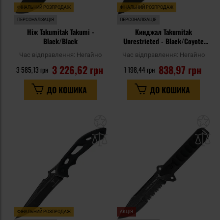
ФІНАЛЬНИЙ РОЗПРОДАЖ
ФІНАЛЬНИЙ РОЗПРОДАЖ
ПЕРСОНАЛІЗАЦІЯ
ПЕРСОНАЛІЗАЦІЯ
Ніж Takumitak Takumi -
Кинджал Takumitak
Black/Black
Unrestricted - Black/Coyote
Brown
Час відправлення:
Негайно
Час відправлення:
Негайно
3 226,62 грн
838,97 грн
3 585,13 грн
1 198,44 грн
ДО КОШИКА
ДО КОШИКА
Додати
До
до
д
списку
сп
уподобань
уп
ФІНАЛЬНИЙ РОЗПРОДАЖ
АКЦІЯ