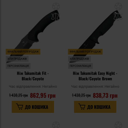
Додати
До
до
д
списку
сп
уподобань
уп
ФІНАЛЬНИЙ РОЗПРОДАЖ
ФІНАЛЬНИЙ РОЗПРОДАЖ
ХІТИ ПРОДАЖІВ
ХІТИ ПРОДАЖІВ
ПЕРСОНАЛІЗАЦІЯ
ПЕРСОНАЛІЗАЦІЯ
Ніж Takumitak Fit -
Ніж Takumitak Easy Night -
Black/Coyote
Black/Coyote Brown
Час відправлення:
Негайно
Час відправлення:
Негайно
862,95 грн
838,73 грн
1 438,25 грн
1 438,25 грн
ДО КОШИКА
ДО КОШИКА
Додати
До