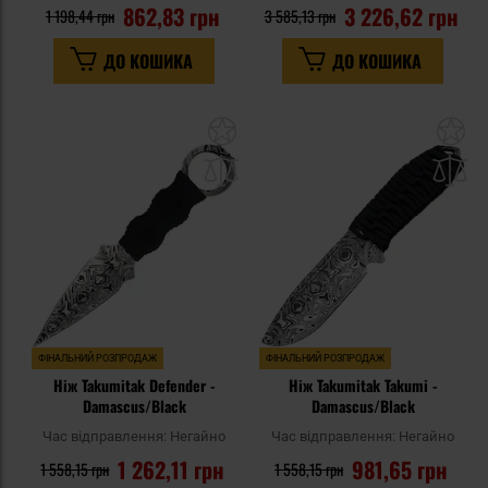
862,83 грн
3 226,62 грн
1 198,44 грн
3 585,13 грн
ДО КОШИКА
ДО КОШИКА
Додати
До
до
д
списку
сп
уподобань
уп
ФІНАЛЬНИЙ РОЗПРОДАЖ
ФІНАЛЬНИЙ РОЗПРОДАЖ
Ніж Takumitak Defender -
Ніж Takumitak Takumi -
Damascus/Black
Damascus/Black
Час відправлення:
Негайно
Час відправлення:
Негайно
1 262,11 грн
981,65 грн
1 558,15 грн
1 558,15 грн