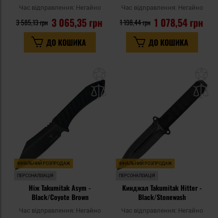
Час відправлення:
Негайно
Час відправлення:
Негайно
3 065,35 грн
1 078,54 грн
3 585,13 грн
1 198,44 грн
ДО КОШИКА
ДО КОШИКА
Додати
До
до
д
списку
сп
уподобань
уп
ФІНАЛЬНИЙ РОЗПРОДАЖ
ФІНАЛЬНИЙ РОЗПРОДАЖ
ПЕРСОНАЛІЗАЦІЯ
ПЕРСОНАЛІЗАЦІЯ
Ніж Takumitak Asym -
Кинджал Takumitak Hitter -
Black/Coyote Brown
Black/Stonewash
Час відправлення:
Негайно
Час відправлення:
Негайно