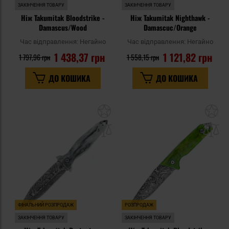
ЗАКІНЧЕННЯ ТОВАРУ
ЗАКІНЧЕННЯ ТОВАРУ
Ніж Takumitak Bloodstrike -
Ніж Takumitak Nighthawk -
Damascus/Wood
Damascuc/Orange
Час відправлення:
Негайно
Час відправлення:
Негайно
1 438,37 грн
1 121,82 грн
1 797,96 грн
1 558,15 грн
ДО КОШИКА
ДО КОШИКА
Додати
До
до
д
списку
сп
уподобань
уп
ФІНАЛЬНИЙ РОЗПРОДАЖ
РОЗПРОДАЖ
ЗАКІНЧЕННЯ ТОВАРУ
ЗАКІНЧЕННЯ ТОВАРУ