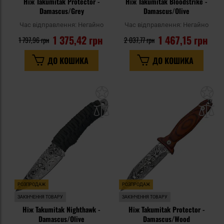
Ніж Takumitak Protector -
Ніж Takumitak Bloodstrike -
Damascus/Grey
Damascus/Olive
Час відправлення:
Негайно
Час відправлення:
Негайно
1 375,42 грн
1 467,15 грн
1 797,96 грн
2 037,77 грн
ДО КОШИКА
ДО КОШИКА
Додати
До
до
д
списку
сп
уподобань
уп
РОЗПРОДАЖ
РОЗПРОДАЖ
ЗАКІНЧЕННЯ ТОВАРУ
ЗАКІНЧЕННЯ ТОВАРУ
Ніж Takumitak Nighthawk -
Ніж Takumitak Protector -
Damascus/Olive
Damascus/Wood