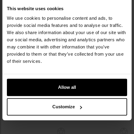
Додати
До
This website uses cookies
до
д
списку
сп
We use cookies to personalise content and ads, to
уподобань
уп
provide social media features and to analyse our traffic.
We also share information about your use of our site with
our social media, advertising and analytics partners who
may combine it with other information that you’ve
provided to them or that they’ve collected from your use
of their services.
ФІНАЛЬНИЙ РОЗПРОДАЖ
РОЗПРОДАЖ
ПЕРСОНАЛІЗАЦІЯ
ПЕРСОНАЛІЗАЦІЯ
Ніж Takumitak Solution -
Кинджал Takumitak Havoc -
Black/Black
Black/Silver
Allow all
Час відправлення:
Негайно
Час відправлення:
Негайно
2 903,96 грн
3 065,35 грн
3 585,13 грн
3 585,13 грн
Customize
ДО КОШИКА
ДО КОШИКА
Додати
До