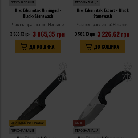
ПЕРСОНАЛІЗАЦІЯ
ПЕРСОНАЛІЗАЦІЯ
Ніж Takumitak Unhinged -
Ніж Takumitak Escort - Black
Black/Stonewash
Stonewash
Час відправлення:
Негайно
Час відправлення:
Негайно
3 065,35 грн
3 226,62 грн
3 585,13 грн
3 585,13 грн
ДО КОШИКА
ДО КОШИКА
Додати
До
до
д
списку
сп
уподобань
уп
ФІНАЛЬНИЙ РОЗПРОДАЖ
АКЦІЯ
ПЕРСОНАЛІЗАЦІЯ
ПЕРСОНАЛІЗАЦІЯ