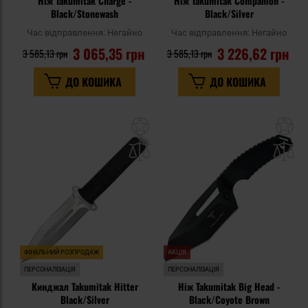
Ніж Takumitak Charge -
Ніж Takumitak Companion -
Black/Stonewash
Black/Silver
Час відправлення:
Негайно
Час відправлення:
Негайно
3 065,35 грн
3 226,62 грн
3 585,13 грн
3 585,13 грн
ДО КОШИКА
ДО КОШИКА
Додати
До
до
д
списку
сп
уподобань
уп
ФІНАЛЬНИЙ РОЗПРОДАЖ
АКЦІЯ
ПЕРСОНАЛІЗАЦІЯ
ПЕРСОНАЛІЗАЦІЯ
Кинджал Takumitak Hitter
Ніж Takumitak Big Head -
Black/Silver
Black/Coyote Brown