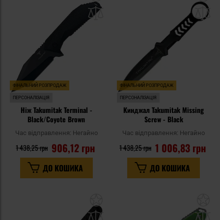
до
д
списку
сп
уподобань
уп
ФІНАЛЬНИЙ РОЗПРОДАЖ
ФІНАЛЬНИЙ РОЗПРОДАЖ
ПЕРСОНАЛІЗАЦІЯ
ПЕРСОНАЛІЗАЦІЯ
Ніж Takumitak Terminal -
Кинджал Takumitak Missing
Black/Coyote Brown
Screw - Black
Час відправлення:
Негайно
Час відправлення:
Негайно
906,12 грн
1 006,83 грн
1 438,25 грн
1 438,25 грн
ДО КОШИКА
ДО КОШИКА
Додати
До
до
д
списку
сп