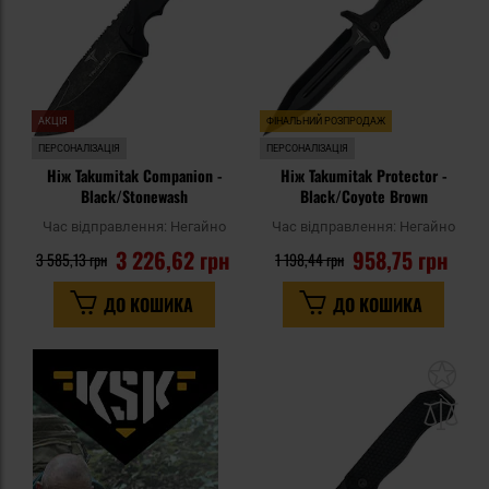
АКЦІЯ
ФІНАЛЬНИЙ РОЗПРОДАЖ
ПЕРСОНАЛІЗАЦІЯ
ПЕРСОНАЛІЗАЦІЯ
Ніж Takumitak Companion -
Ніж Takumitak Protector -
Black/Stonewash
Black/Coyote Brown
Час відправлення:
Негайно
Час відправлення:
Негайно
3 226,62 грн
958,75 грн
3 585,13 грн
1 198,44 грн
ДО КОШИКА
ДО КОШИКА
До
до
спи
уп