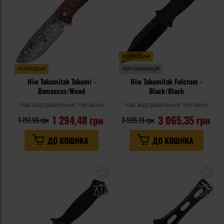
РОЗПРОДАЖ
РОЗПРОДАЖ
ПЕРСОНАЛІЗАЦІЯ
Ніж Takumitak Takumi -
Ніж Takumitak Fulcrum -
Damascus/Wood
Black/Black
Час відправлення:
Негайно
Час відправлення:
Негайно
1 294,48 грн
3 065,35 грн
1 797,96 грн
3 585,13 грн
ДО КОШИКА
ДО КОШИКА
Додати
До
до
д
списку
сп
уподобань
уп