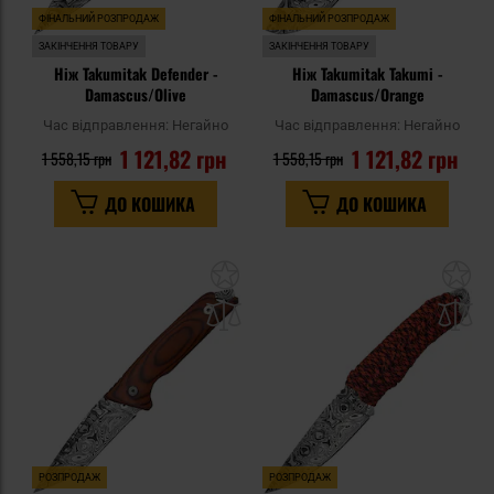
ФІНАЛЬНИЙ РОЗПРОДАЖ
ФІНАЛЬНИЙ РОЗПРОДАЖ
ЗАКІНЧЕННЯ ТОВАРУ
ЗАКІНЧЕННЯ ТОВАРУ
Ніж Takumitak Defender -
Ніж Takumitak Takumi -
Damascus/Olive
Damascus/Orange
Час відправлення:
Негайно
Час відправлення:
Негайно
1 121,82 грн
1 121,82 грн
1 558,15 грн
1 558,15 грн
ДО КОШИКА
ДО КОШИКА
Додати
До
до
д
списку
сп
уподобань
уп
РОЗПРОДАЖ
РОЗПРОДАЖ