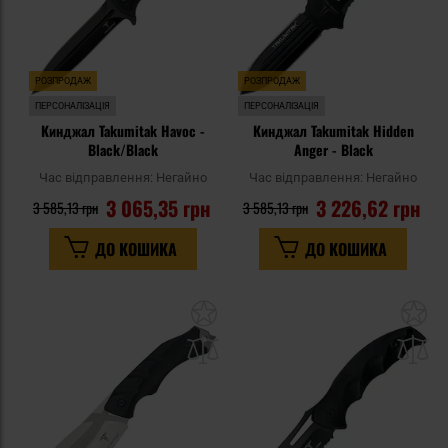
РОЗПРОДАЖ
РОЗПРОДАЖ
ПЕРСОНАЛІЗАЦІЯ
ПЕРСОНАЛІЗАЦІЯ
Кинджал Takumitak Havoc -
Кинджал Takumitak Hidden
Black/Black
Anger - Black
Час відправлення:
Негайно
Час відправлення:
Негайно
3 065,35 грн
3 226,62 грн
3 585,13 грн
3 585,13 грн
ДО КОШИКА
ДО КОШИКА
Додати
До
до
д
списку
сп
уподобань
уп