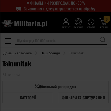
ФІНАЛЬНИЙ РОЗПРОДАЖ ДО -50%
Замовлення відразу направляються на обробку
0
АКАУНТ
БАЖАНЕ
ІСТОРІЯ
КОШИК
Домашня сторінка
Наші бренди
Takumitak
Takumitak
61 товари
Фінальний розпродаж
КАТЕГОРІЇ
ФІЛЬТРИ ТА СОРТУВАННЯ