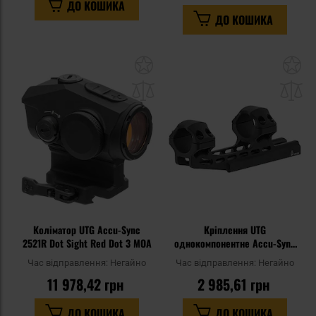
ДО КОШИКА
ДО КОШИКА
Додати
До
до
д
списку
сп
уподобань
уп
Коліматор UTG Accu-Sync
Кріплення UTG
2521R Dot Sight Red Dot 3 MOA
однокомпонентне Accu-Sync
High Profile 1" Picatinny Offset
Час відправлення:
Негайно
Час відправлення:
Негайно
34 мм - Black
11 978,42 грн
2 985,61 грн
ДО КОШИКА
ДО КОШИКА