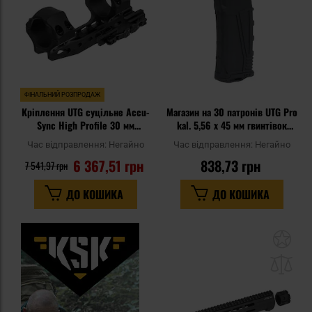
ФІНАЛЬНИЙ РОЗПРОДАЖ
Кріплення UTG суцільне Accu-
Магазин на 30 патронів UTG Pro
Sync High Profile 30 мм
kal. 5,56 x 45 мм гвинтівок
Picatinny Offset 70 мм 40 MOA -
AR15/M4 - Black
Час відправлення:
Негайно
Час відправлення:
Негайно
Black
6 367,51 грн
838,73 грн
7 541,97 грн
ДО КОШИКА
ДО КОШИКА
До
до
спи
уп