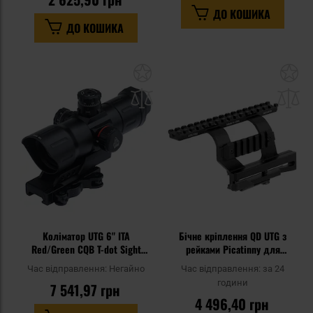
ДО КОШИКА
ДО КОШИКА
Додати
До
до
д
списку
сп
уподобань
уп
Коліматор UTG 6" ITA
Бічне кріплення QD UTG з
Red/Green CQB T-dot Sight
рейками Picatinny для
Offset QD Mount - Black
гвинтівок AK
Час відправлення:
Негайно
Час відправлення:
за 24
години
7 541,97 грн
4 496,40 грн