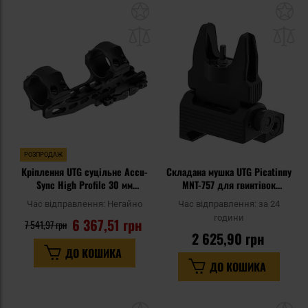
Додати
До
до
д
списку
сп
уподобань
уп
РОЗПРОДАЖ
Кріплення UTG суцільне Accu-
Складана мушка UTG Picatinny
Sync High Profile 30 мм
MNT-757 для гвинтівок
Picatinny Offset 70 мм 20 MOA -
AR15/M4 - Black
Час відправлення:
Негайно
Час відправлення:
за 24
Black
години
6 367,51 грн
7 541,97 грн
2 625,90 грн
ДО КОШИКА
ДО КОШИКА