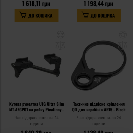
1 618,11 грн
1 198,44 грн
ДО КОШИКА
ДО КОШИКА
Додати
До
до
д
списку
сп
уподобань
уп
Кутова рукоятка UTG Ultra Slim
Тактичне підвісне кріплення
MT-AFGP01 на рейку Picatinny -
QD для карабінів AR15 - Black
Black
Час відправлення:
за 24
Час відправлення:
за 24
години
години
1 640,29 грн
1 138,49 грн