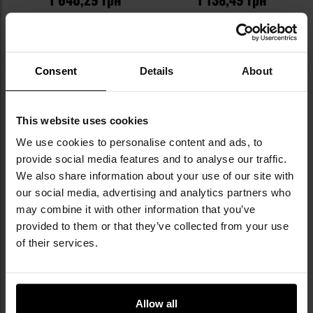
Рекомендована ціна
виробника
1 726,62 грн
ДО КОШИКА
ДО КОШИКА
Consent
Details
About
Додати
До
до
д
This website uses cookies
списку
сп
We use cookies to personalise content and ads, to
уподобань
уп
provide social media features and to analyse our traffic.
We also share information about your use of our site with
our social media, advertising and analytics partners who
may combine it with other information that you’ve
provided to them or that they’ve collected from your use
of their services.
ФІНАЛЬНИЙ РОЗПРОДАЖ
Тактичний ремінь 2-точковий
Комплект Направляючої
UTG Two Point Universal Rifle
прикладу UTG PRO Mil-Spec
Sling - Black
для гвинтівок AR-15 - Black
Час відправлення:
Негайно
Час відправлення:
за 24
Allow all