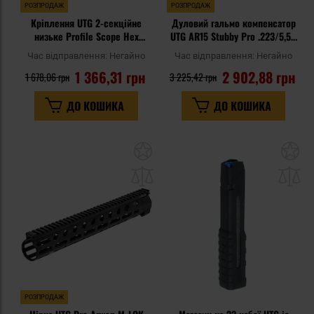
РОЗПРОДАЖ
РОЗПРОДАЖ
Кріплення UTG 2-секційне
Дуловий гальмо компенсатор
низьке Profile Scope Hex
UTG AR15 Stubby Pro .223/5,56
Thumb Nut Picatinny 1"
mm 1,75" - Black
Час відправлення:
Негайно
Час відправлення:
Негайно
1 366,31 грн
2 902,88 грн
1 678,06 грн
3 225,42 грн
ДО КОШИКА
ДО КОШИКА
Додати
До
до
д
списку
сп
уподобань
уп
РОЗПРОДАЖ