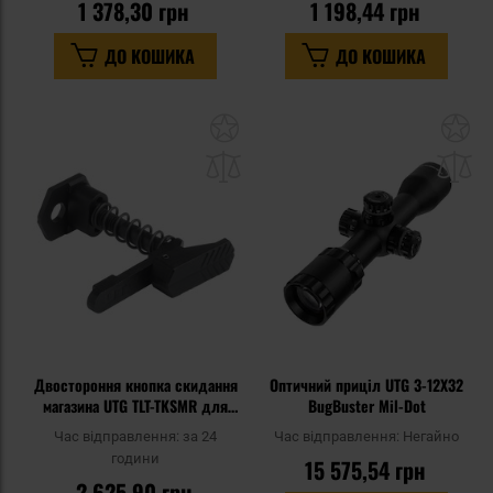
1 378,30 грн
1 198,44 грн
ДО КОШИКА
ДО КОШИКА
Додати
До
до
д
списку
сп
уподобань
уп
Двостороння кнопка скидання
Оптичний приціл UTG 3-12X32
магазина UTG TLT-TKSMR для
BugBuster Mil-Dot
гвинтівок AR15 - Black
Час відправлення:
за 24
Час відправлення:
Негайно
години
15 575,54 грн
2 625,90 грн