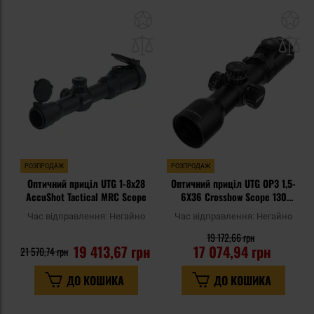
Додати
До
до
д
списку
сп
уподобань
уп
РОЗПРОДАЖ
РОЗПРОДАЖ
Оптичний приціл UTG 1-8x28
Оптичний приціл UTG OP3 1,5-
AccuShot Tactical MRC Scope
6X36 Crossbow Scope 130
Hunter BDC
Час відправлення:
Негайно
Час відправлення:
Негайно
19 172,66 грн
19 413,67 грн
17 074,94 грн
21 570,74 грн
ДО КОШИКА
ДО КОШИКА