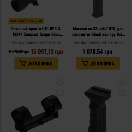
ФІНАЛЬНИЙ РОЗПРОДАЖ
Оптичний приціл UTG OP3 3-
Магазин на 33 набої UTG для
12X44 Compact Scope Glass
пістолетів Glock калібру 9x19
UMOA
мм - Black
Час відправлення:
Негайно
Час відправлення:
Негайно
15 097,12 грн
1 078,54 грн
17 973,62 грн
ДО КОШИКА
ДО КОШИКА
Додати
До
до
д
списку
сп
уподобань
уп