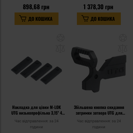
898,68 грн
1 378,30 грн
ДО КОШИКА
ДО КОШИКА
Додати
До
до
д
списку
сп
уподобань
уп
Накладка для цівки M-LOK
Збільшена кнопка скидання
UTG низькопрофільна 3,15'' 4
затримки затвора UTG для
шт. - Black
гвинтівок AR-15 - Black
Час відправлення:
за 24
Час відправлення:
за 24
години
години