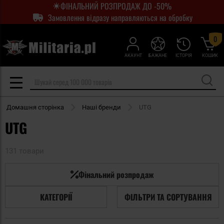
ФІНАЛЬНИЙ РОЗПРОДАЖ ДО -50%
Замовлення відразу направляються на обробку
0
АКАУНТ
БАЖАНЕ
ІСТОРІЯ
КОШИК
Домашня сторінка
Наші бренди
UTG
UTG
131 товари
Фінальний розпродаж
КАТЕГОРІЇ
ФІЛЬТРИ ТА СОРТУВАННЯ