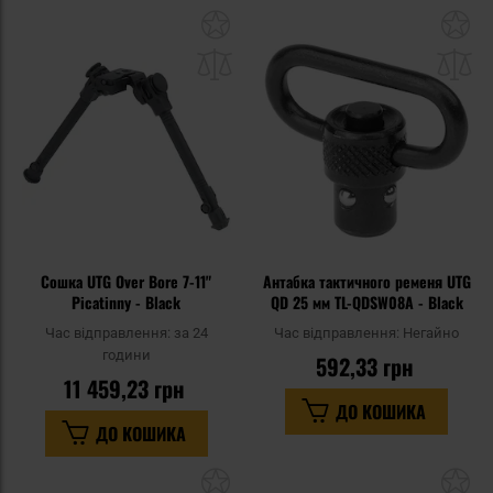
Додати
До
до
д
списку
сп
уподобань
уп
Сошка UTG Over Bore 7-11"
Антабка тактичного ременя UTG
Picatinny - Black
QD 25 мм TL-QDSW08A - Black
Час відправлення:
за 24
Час відправлення:
Негайно
години
592,33 грн
11 459,23 грн
ДО КОШИКА
ДО КОШИКА
Додати
До