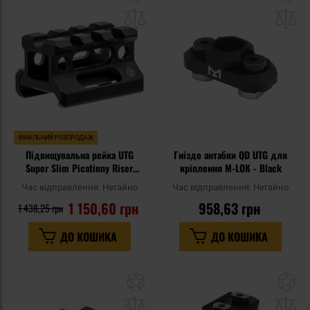
до
д
списку
сп
уподобань
уп
ФІНАЛЬНИЙ РОЗПРОДАЖ
Підвищувальна рейка UTG
Гніздо антабки QD UTG для
Super Slim Picatinny Riser
кріплення M-LOK - Black
Mount 0,75" 3-Slot - Black
Час відправлення:
Негайно
Час відправлення:
Негайно
1 150,60 грн
958,63 грн
1 438,25 грн
ДО КОШИКА
ДО КОШИКА
Додати
До
до
д
списку
сп