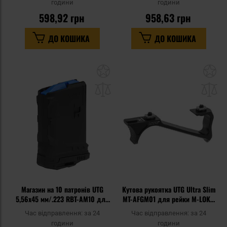
години
години
598,92 грн
958,63 грн
ДО КОШИКА
ДО КОШИКА
Додати
До
до
д
списку
сп
уподобань
уп
Магазин на 10 патронів UTG
Кутова рукоятка UTG Ultra Slim
5,56x45 мм/.223 RBT-AM10 для
MT-AFGM01 для рейки M-LOK -
гвинтівок AR15/M4
Black
Час відправлення:
за 24
Час відправлення:
за 24
години
години