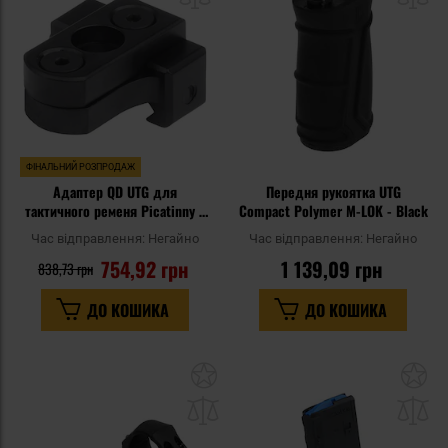
уподобань
уп
ФІНАЛЬНИЙ РОЗПРОДАЖ
Адаптер QD UTG для
Передня рукоятка UTG
тактичного ременя Picatinny /
Compact Polymer M-LOK - Black
KeyMod
Час відправлення:
Негайно
Час відправлення:
Негайно
754,92 грн
1 139,09 грн
838,73 грн
ДО КОШИКА
ДО КОШИКА
Додати
До
до
д
списку
сп
уподобань
уп