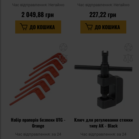
Час відправлення:
Негайно
Час відправлення:
Негайно
2 049,88 грн
227,22 грн
ДО КОШИКА
ДО КОШИКА
Додати
До
до
д
списку
сп
уподобань
уп
Набір прапорів безпеки UTG -
Ключ для регулювання стяжки
Orange
типу АК - Black
Час відправлення:
за 24
Час відправлення:
за 24