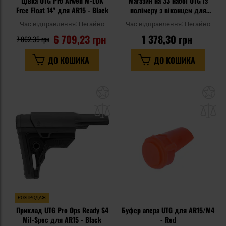
Цівка UTG Pro Arwen M-LOK
Магазин на 33 набої UTG із
Free Float 14" для AR15 - Black
полімеру з віконцем для
пістолетів Glock калібру 9х19
Час відправлення:
Негайно
Час відправлення:
Негайно
мм
6 709,23 грн
1 378,30 грн
7 062,35 грн
ДО КОШИКА
ДО КОШИКА
Додати
До
до
д
списку
сп
уподобань
уп
РОЗПРОДАЖ
Приклад UTG Pro Ops Ready S4
Буфер апера UTG для AR15/M4
Mil-Spec для AR15 - Black
- Red