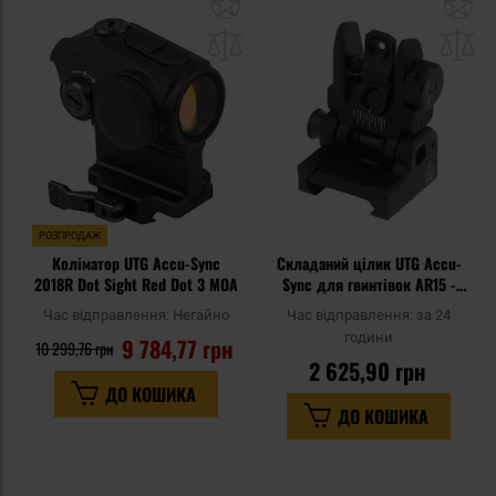
Додати
До
до
д
списку
сп
уподобань
уп
РОЗПРОДАЖ
Коліматор UTG Accu-Sync
Складаний цілик UTG Accu-
2018R Dot Sight Red Dot 3 MOA
Sync для гвинтівок AR15 -
Black
Час відправлення:
Негайно
Час відправлення:
за 24
години
9 784,77 грн
10 299,76 грн
2 625,90 грн
ДО КОШИКА
ДО КОШИКА