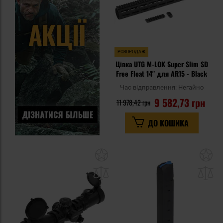
РОЗПРОДАЖ
Цівка UTG M-LOK Super Slim SD
Free Float 14" для AR15 - Black
Час відправлення:
Негайно
9 582,73 грн
11 978,42 грн
ДО КОШИКА
Додати
До
до
д
списку
сп
уподобань
уп