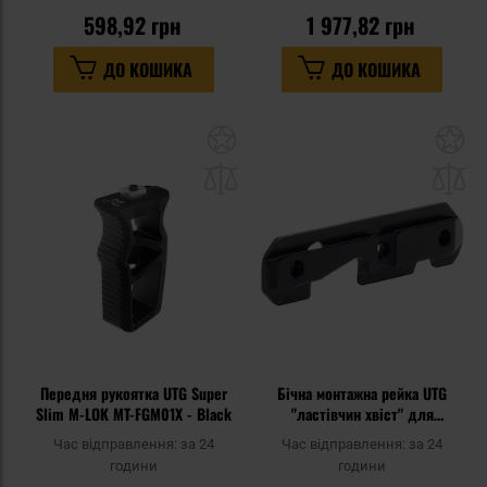
598,92 грн
1 977,82 грн
ДО КОШИКА
ДО КОШИКА
Додати
До
до
д
списку
сп
уподобань
уп
Передня рукоятка UTG Super
Бічна монтажна рейка UTG
Slim M-LOK MT-FGM01X - Black
"ластівчин хвіст" для
гвинтівок АК - Black
Час відправлення:
за 24
Час відправлення:
за 24
години
години