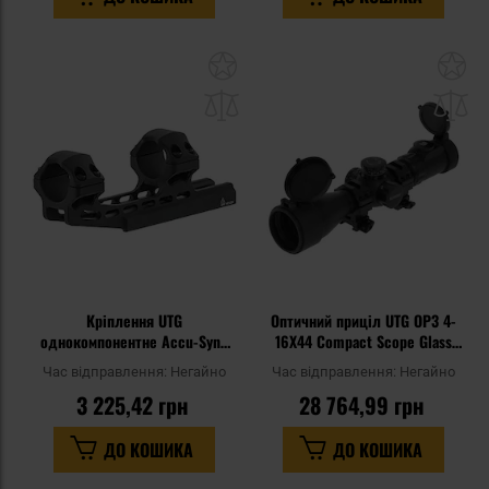
Додати
До
до
д
списку
сп
уподобань
уп
Кріплення UTG
Оптичний приціл UTG OP3 4-
однокомпонентне Accu-Sync
16X44 Compact Scope Glass
High Profile 1" Picatinny Offset
UMOA
Час відправлення:
Негайно
Час відправлення:
Негайно
50 мм - Black
3 225,42 грн
28 764,99 грн
ДО КОШИКА
ДО КОШИКА