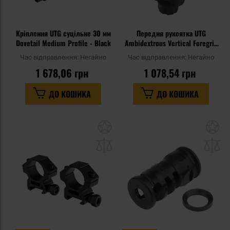
Кріплення UTG суцільне 30 мм
Передня рукоятка UTG
Dovetail Medium Profile - Black
Ambidextrous Vertical Foregrip
- Black
Час відправлення:
Негайно
Час відправлення:
Негайно
1 678,06 грн
1 078,54 грн
ДО КОШИКА
ДО КОШИКА
Додати
До
до
д
списку
сп
уподобань
уп