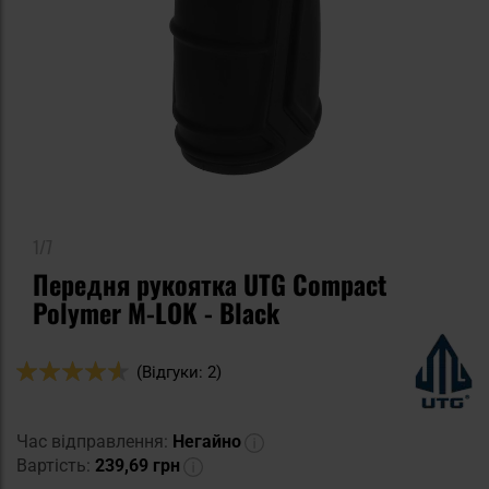
1/7
Передня рукоятка UTG Compact
Polymer M-LOK - Black
Оцінка:
(Відгуки: 2)
90
100
% of
Час відправлення:
Негайно
Вартість:
239,69 грн