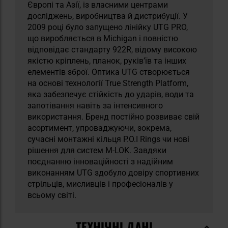
Європі та Азії, із власними центрами
досліджень, виробництва й дистрибуції. У
2009 році було запущено лінійку UTG PRO,
що виробляється в Michigan і повністю
відповідає стандарту 922R, відому високою
якістю кріплень, планок, руків’їв та інших
елементів зброї. Оптика UTG створюється
на основі технології True Strength Platform,
яка забезпечує стійкість до ударів, води та
запотівання навіть за інтенсивного
використання. Бренд постійно розвиває свій
асортимент, упроваджуючи, зокрема,
сучасні монтажні кільця P.O.I Rings чи нові
рішення для систем M-LOK. Завдяки
поєднанню інноваційності з надійним
виконанням UTG здобуло довіру спортивних
стрільців, мисливців і професіоналів у
всьому світі.
ТЕХНІЧНІ ДАНІ