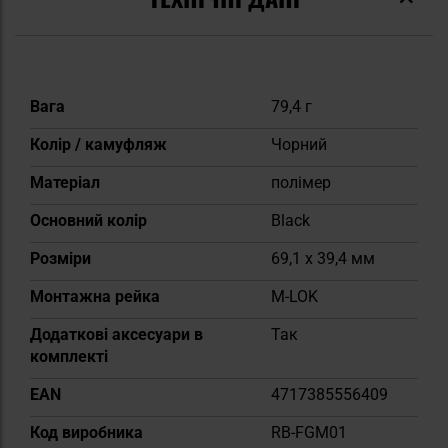
Докладніше
Вага
79,4 г
Колір / камуфляж
Чорний
Матеріал
полімер
Основний колір
Black
Розміри
69,1 x 39,4 мм
Монтажна рейка
M-LOK
Додаткові аксесуари в
Так
комплекті
EAN
4717385556409
Код виробника
RB-FGM01