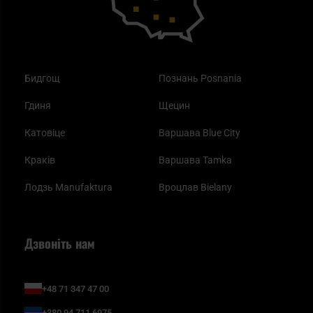
Бидгощ
Познань Posnania
Гдиня
Щецин
Катовіце
Варшава Blue City
Краків
Варшава Tamka
Лодзь Manufaktura
Вроцлав Bielany
Дзвоніть нам
+48 71 347 47 00
+380 94 711 6975