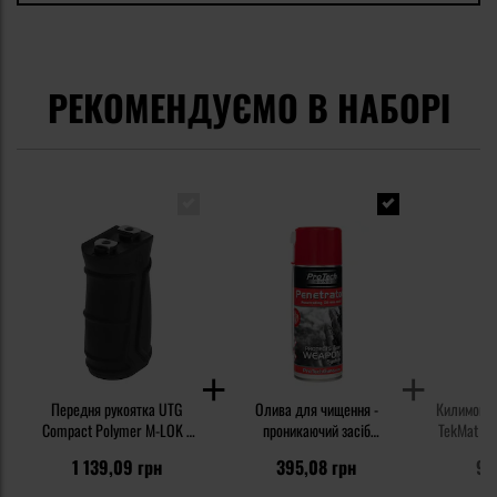
РЕКОМЕНДУЄМО В НАБОРІ
Передня рукоятка UTG
Олива для чищення -
Килимок д
Compact Polymer M-LOK -
проникаючий засіб
TekMat CZ
Black
ProTechGuns з MoS2 400 мл
1 139,09 грн
395,08 грн
95