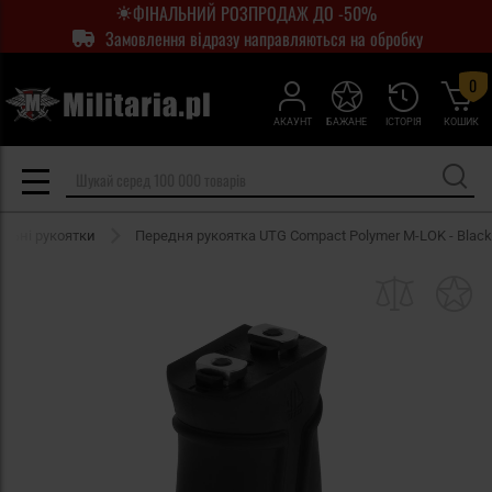
ФІНАЛЬНИЙ РОЗПРОДАЖ ДО -50%
Замовлення відразу направляються на обробку
0
АКАУНТ
БАЖАНЕ
ІСТОРІЯ
КОШИК
альні рукоятки
Передня рукоятка UTG Compact Polymer M-LOK - Black