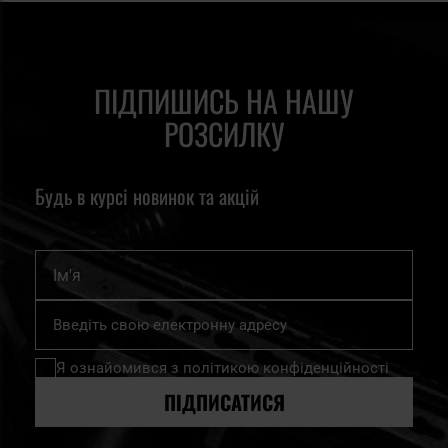
ПІДПИШИСЬ НА НАШУ
РОЗСИЛКУ
Будь в курсі новинок та акцій
Ім'я
Підпишіться
на
нашу
Я ознайомився з
політикою конфіденційності
розсилку
новин:
ПІДПИСАТИСЯ