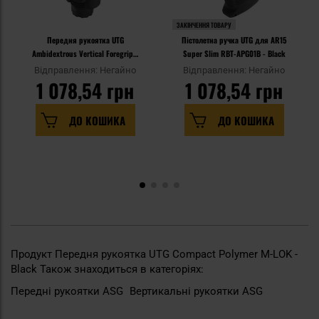
ЗАКІНЧЕННЯ ТОВАРУ
Передня рукоятка UTG
Пістолетна ручка UTG для AR15
Ambidextrous Vertical Foregrip -
Super Slim RBT-APG01B - Black
Black
Відправлення: Негайно
Відправлення: Негайно
1 078,54 грн
1 078,54 грн
ДО КОШИКА
ДО КОШИКА
Продукт Передня рукоятка UTG Compact Polymer M-LOK -
Black Також знаходиться в категоріях:
Передні рукоятки ASG
Вертикальні рукоятки ASG