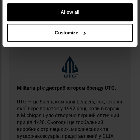
шестигранний ключ в комплекті
Allow all
Інформація про виробника та техніку безпеки
Customize
Militaria.pl є дистриб’ютором бренду UTG.
UTG — це бренд компанії Leapers, Inc., історія
якої бере початок у 1992 році, коли в гаражі
в Michigan було створено перший оптичний
приціл 4×28. Сьогодні це глобальний
виробник стрілецьких, мисливських та
аутдор-аксесуарів, представлений у США,