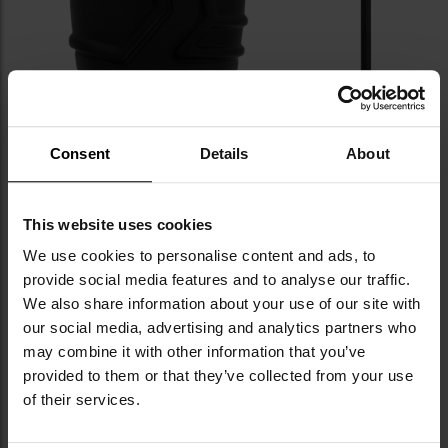
Consent
Details
About
This website uses cookies
КЛЮЧОВІ ХАРАКТЕРИСТИКИ
We use cookies to personalise content and ads, to
provide social media features and to analyse our traffic.
виготовлена з ударостійкого полімеру
We also share information about your use of our site with
сумісна з системою M-LOK
our social media, advertising and analytics partners who
прогумована поверхня з антиковзною
may combine it with other information that you’ve
текстурою
provided to them or that they’ve collected from your use
сумісна з більшістю кріплень з восьмикутним
of their services.
профілем
двостороннє кріплення