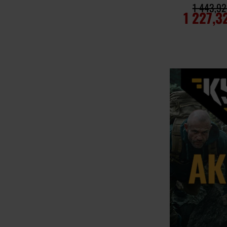
1 443,92
1 227,3
ДО КОШ
Додати до
порівняння