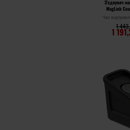
З'єднувач ма
MagLink Co
AK/AKM
Час відправ
1 443,
1 191
ДО К
Додати до
порівняння