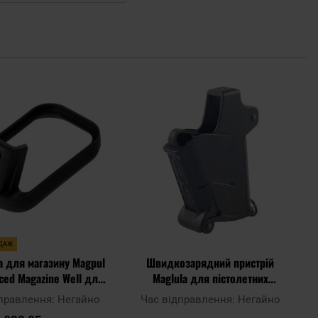
Додати
Дода
до
до
списку
спис
уподобань
упод
ДАЖ
 для магазину Magpul
Швидкозарядний пристрій
ced Magazine Well для
Maglula для пістолетних
етів Glock 17 GEN 3 -
магазинів .22LR, .25, .32,
дправлення:
Негайно
Час відправлення:
Негайно
Black
.380ACP - Black