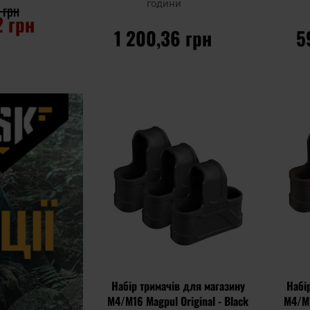
години
 грн
2 грн
1 200,36 грн
5
ИКА
ДО КОШИКА
Д
Додати
Додати до
Додати до
до
порівняння
порівняння
списку
уподобан
Набір тримачів для магазину
Набі
M4/M16 Magpul Original - Black
M4/M1