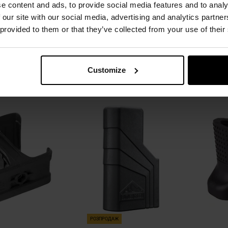
e content and ads, to provide social media features and to analy
AR15 - Black
магазинів 9 мм - 45 ACP - Black
для г
влення:
за 24
Час відправлення:
за 24
Час 
 our site with our social media, advertising and analytics partn
дини
години
 provided to them or that they’ve collected from your use of their
,38 грн
1 924,79 грн
ОШИКА
ДО КОШИКА
Customize
Додати 
Додати
Додати
Додати до
порівня
до
до
порівняння
списку
списку
уподобань
уподобан
РОЗПРОДАЖ