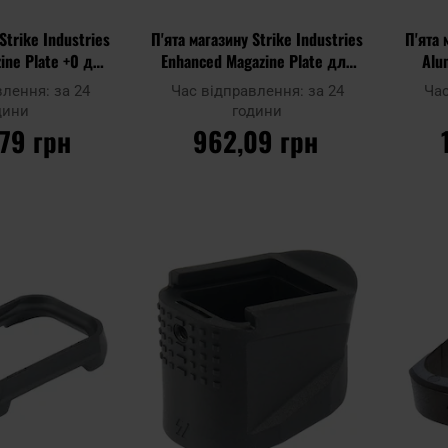
Strike Industries
П'ята магазину Strike Industries
П'ята 
ine Plate +0 для
Enhanced Magazine Plate для
Alu
ck калібру 9x19 i
пістолетів Glock 42 - Black
влення:
за 24
Час відправлення:
за 24
Ча
- Black
дини
години
,79 грн
962,09 грн
ОШИКА
ДО КОШИКА
Додати
Додати
Додати до
Додати 
до
до
порівняння
порівня
списку
списку
уподобань
уподобан