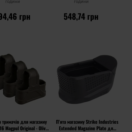
години
години
94,46 грн
548,74 грн
О КОШИКА
ДО КОШИКА
Додати
Дода
Додати до
до
до
порівняння
списку
спис
ь
уподобань
упод
р тримачів для магазину
П'ята магазину Strike Industries
6 Magpul Original - Olive
Extended Magazine Plate для