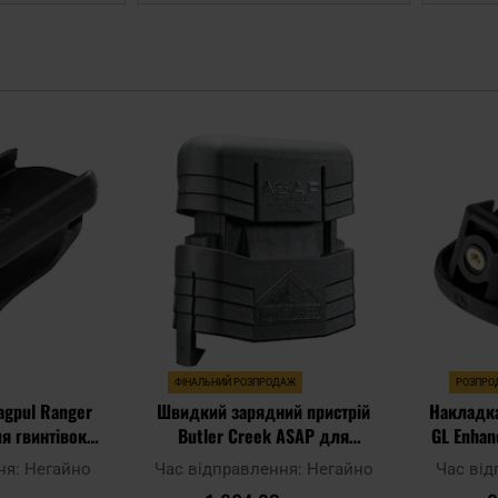
Додати
Додати
до
до
списку
списку
уподобань
уподобань
ФІНАЛЬНИЙ РОЗПРОДАЖ
РОЗПРО
agpul Ranger
Швидкий зарядний пристрій
Накладка
ля гвинтівок
Butler Creek ASAP для
GL Enhan
 - Black
AK47/Galil
пістол
ня:
Негайно
Час відправлення:
Негайно
Час ві