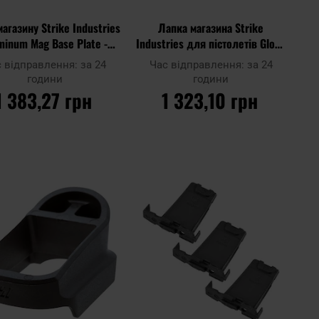
магазину Strike Industries
Лапка магазина Strike
minum Mag Base Plate -
Industries для пістолетів Glock
Black
43
с відправлення:
за 24
Час відправлення:
за 24
години
години
1 383,27 грн
1 323,10 грн
ДО КОШИКА
ДО КОШИКА
Додати
Дода
до
Додати до
до
до
ння
порівняння
списку
спис
ь
уподобань
упод