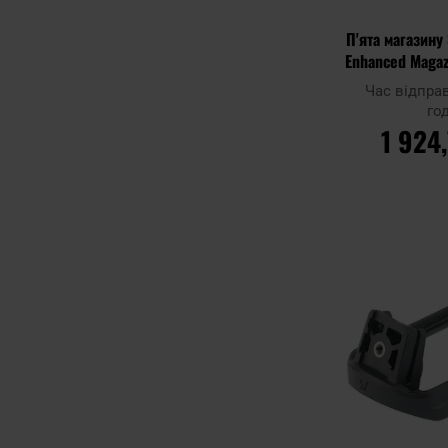
П'ята магазину 
Enhanced Magaz
пістолетів Glo
Час відпра
.40 
го
1 924
ДО К
Додати до
порівняння