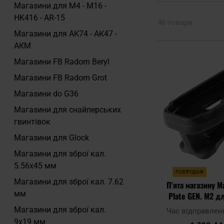
Магазини для M4 - M16 -
HK416 - AR-15
46 товари
Магазини для АК74 - АК47 -
АКМ
Магазини FB Radom Beryl
Магазини FB Radom Grot
Магазини do G36
Магазини для снайперських
гвинтівок
Магазини для Glock
Магазини для зброї кал.
5.56x45 мм
РОЗПРОДАЖ
Магазини для зброї кал. 7.62
П'ята магазину M
мм
Plate GEN. M2 д
AR/M4 3 шт.
Магазини для зброї кал.
Час відправлен
9x19 мм