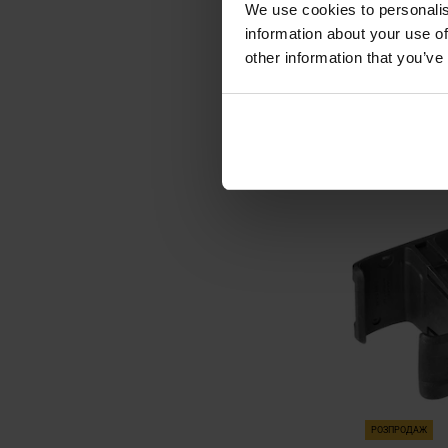
We use cookies to personalis
гвинтівок 
Час відпра
information about your use of
го
other information that you’ve
2 635
ДО К
Додати до
порівняння
РОЗПРОДАЖ