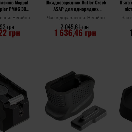
газинів Magpul
Шкидкозарядник Butler Creek
П'ята 
upler PMAG 30
ASAP для однорядних
піс
 - Black
магазинів
лення:
Негайно
Час відправлення:
Негайно
Час 
92 грн
2 045,61 грн
,22 грн
1 636,46 грн
ОШИКА
ДО КОШИКА
Додати до
Додати 
Додати
Додати
порівняння
порівня
до
до
списку
списку
уподобань
уподобан