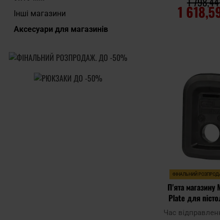
1 798,44
1 618,5
Інші магазини
Аксесуари для магазинів
ДО КОШ
Додати до
порівняння
ФІНАЛЬНИЙ РОЗПРО
П'ята магазину 
Plate для пісто
Black - 3
Час відправлен