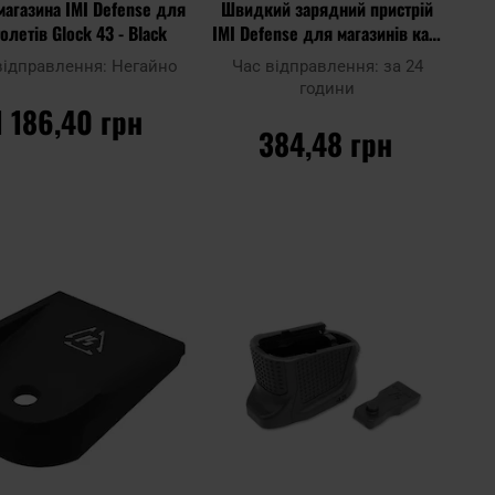
магазина IMI Defense для
Швидкий зарядний пристрій
толетів Glock 43 - Black
IMI Defense для магазинів кал.
9мм/.40/.357 - Black
відправлення:
Негайно
Час відправлення:
за 24
години
1 186,40 грн
384,48 грн
ДО КОШИКА
ДО КОШИКА
до
Додати
Дода
Додати до
ння
до
до
порівняння
списку
спис
ь
уподобань
упод