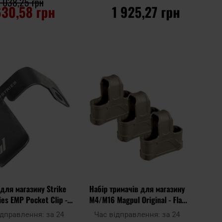
 038,25 грн
630,58 грн
1 925,27 грн
О КОШИКА
ДО КОШИКА
Додати
Додати
Додати до
до
до
порівняння
списку
списку
уподобань
уподоб
 для магазину Strike
Набір тримачів для магазину
ies EMP Pocket Clip -
M4/M16 Magpul Original - Flat
Права
Dark Earth
ідправлення:
за 24
Час відправлення:
за 24