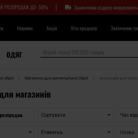
|
Й РОЗПРОДАЖ ДО -50%
Замовлення відразу направляють
аж
Новинки
Акція
Хіти продажів
Закінчення то
ОДЯГ
ї зброї
Магазини для вогнепальної зброї
Аксесуари для мага
для магазинів
 розпродаж
Сортувати
Час ві
Назва:
Етикетка