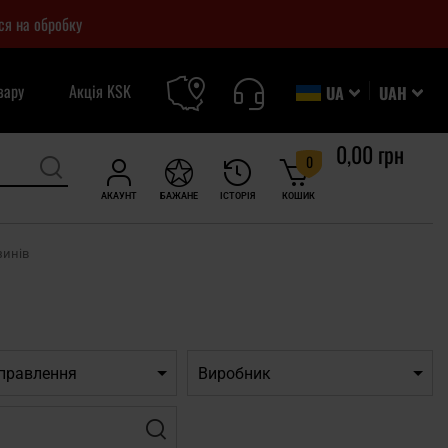
ся на обробку
вару
Акція KSK
UA
UAH
0,00 грн
0
АКАУНТ
БАЖАНЕ
ІСТОРІЯ
КОШИК
зинів
дправлення
Виробник
Фільтр