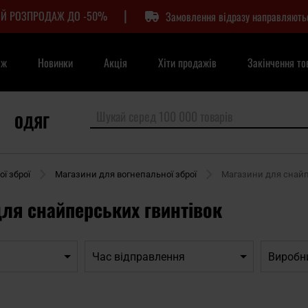
|
Й РОЗПРОДАЖ ДО -50%
Замовлення відразу направляють
аж
Новинки
Акція
Хіти продажів
Закінчення то
ОДЯГ
ї зброї
Магазини для вогнепальної зброї
Магазини для снайп
ля снайперських гвинтівок
Час відправлення
Виробн