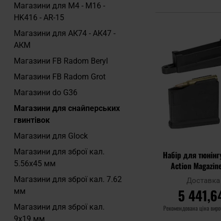
Магазини для M4 - M16 -
HK416 - AR-15
Магазини для АК74 - АК47 -
АКМ
Магазини FB Radom Beryl
Магазини FB Radom Grot
Магазини do G36
Магазини для снайперських
гвинтівок
Магазини для Glock
Магазини для зброї кал.
Набір для тюнінг
5.56x45 мм
Action Magazin
Magnum - Hunter 
Магазини для зброї кал. 7.62
Доставка 
Blac
5 441,6
мм
Магазини для зброї кал.
Рекомендована ціна вир
9x19 мм