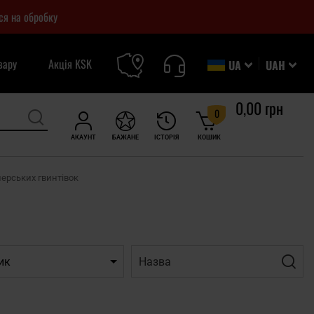
ся на обробку
вару
Акція KSK
UA
UAH
0,00 грн
0
АКАУНТ
БАЖАНЕ
ІСТОРІЯ
КОШИК
ерських гвинтівок
Назва:
Фільт
ик