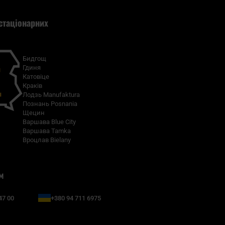
стаціонарних
Бидгощ
Гдиня
Катовіце
Краків
Лодзь Manufaktura
Познань Posnania
Щецин
Варшава Blue City
Варшава Tamka
Вроцлав Bielany
м
47 00
+380 94 711 6975