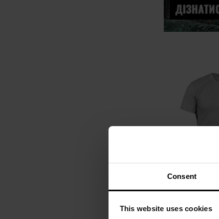
Consent
Футболка T
Everyday T
This website uses cookies
Час відправ