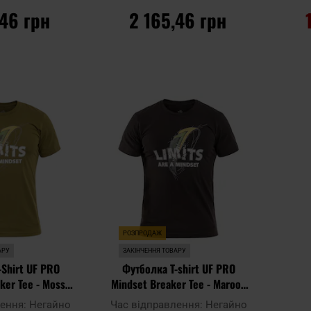
,46 грн
2 165,46 грн
ОШИКА
ДО КОШИКА
Додати
Додати
Додати до
Додати 
до
до
порівняння
порівня
списку
списку
уподобань
уподобан
РОЗПРОДАЖ
АРУ
ЗАКІНЧЕННЯ ТОВАРУ
-Shirt UF PRO
Футболка T-shirt UF PRO
ker Tee - Moss
Mindset Breaker Tee - Maroon
een
Brown
лення:
Негайно
Час відправлення:
Негайно