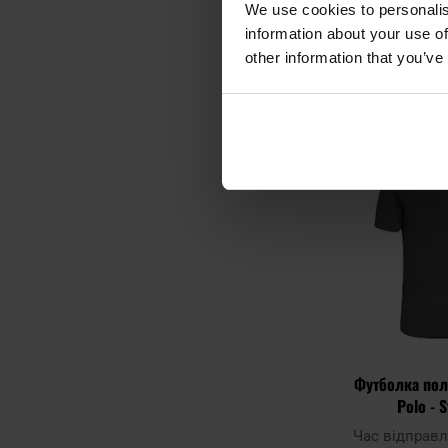
We use cookies to personalis
1 804
information about your use of
other information that you’ve
ДО К
Додати до
порівняння
Футболка пол
Polo - 
Час відправ