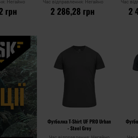
ня:
Негайно
Час відправлення:
Негайно
Час ві
2 грн
2 286,28 грн
2 
ИКА
ДО КОШИКА
Д
Додати
Додати до
Додати до
до
порівняння
порівняння
списку
уподобан
Футболка T-Shirt UF PRO Urban
Футбо
- Steel Grey
Час відправлення:
Негайно
Час 