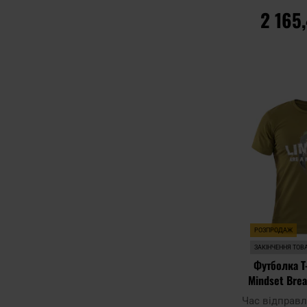
2 165
ДО К
Додати до
порівняння
РОЗПРОДАЖ
ЗАКІНЧЕННЯ ТОВ
Футболка T
Mindset Brea
Gr
Час відправ