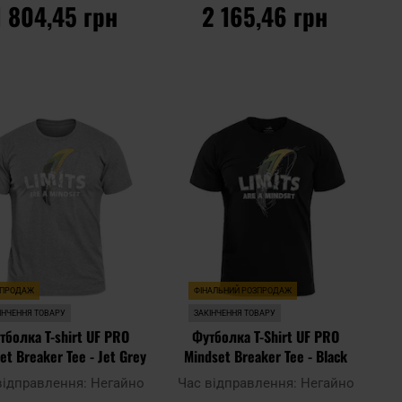
1 804,45 грн
2 165,46 грн
ДО КОШИКА
ДО КОШИКА
Додати
Дода
до
Додати до
до
до
ння
порівняння
списку
спис
ь
уподобань
упод
ЗПРОДАЖ
ФІНАЛЬНИЙ РОЗПРОДАЖ
ІНЧЕННЯ ТОВАРУ
ЗАКІНЧЕННЯ ТОВАРУ
тболка T-shirt UF PRO
Футболка T-Shirt UF PRO
et Breaker Tee - Jet Grey
Mindset Breaker Tee - Black
відправлення:
Негайно
Час відправлення:
Негайно