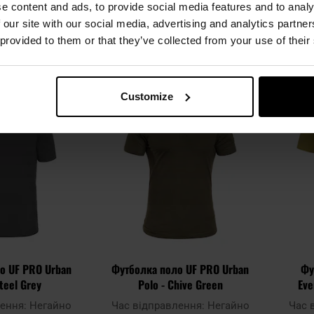
e content and ads, to provide social media features and to analy
,45 грн
2 286,28 грн
 our site with our social media, advertising and analytics partn
 provided to them or that they’ve collected from your use of their
ОШИКА
ДО КОШИКА
Додати
Додати
Додати до
Додати 
Customize
до
до
порівняння
порівня
списку
списку
уподобань
уподобан
о UF PRO Urban
Футболка поло UF PRO Urban
Фу
Steel Grey
Polo - Chive Green
Eve
лення:
Негайно
Час відправлення:
Негайно
Час 