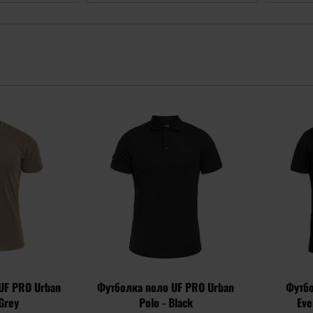
Додати
Додати
до
до
списку
списку
уподобань
уподобань
 UF PRO Urban
Футболка поло UF PRO Urban
Футбо
 Grey
Polo - Black
Eve