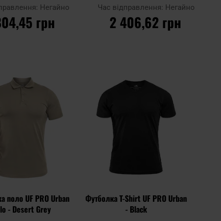
дправлення:
Негайно
Час відправлення:
Негайно
804,45 грн
2 406,62 грн
О КОШИКА
ДО КОШИКА
Додати
Додати
Додати до
до
до
порівняння
списку
списку
уподобань
уподоб
а поло UF PRO Urban
Футболка T-Shirt UF PRO Urban
lo - Desert Grey
- Black