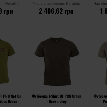
ня:
Негайно
Час відправлення:
Негайно
Час ві
8 грн
2 406,62 грн
1 
ИКА
ДО КОШИКА
Д
Додати
Додати
Додати до
Додати до
до
до
порівняння
порівняння
списку
списку
уподобань
уподобань
UF PRO Not On
Футболка T-Shirt UF PRO Urban
Футболк
 Moss Green
- Brown Grey
Po