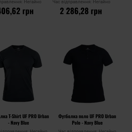
дправлення:
Негайно
Час відправлення:
Негайно
406,62 грн
2 286,28 грн
О КОШИКА
ДО КОШИКА
Додати
Дода
Додати до
до
до
порівняння
списку
спис
ь
уподобань
упод
лка T-Shirt UF PRO Urban
Футболка поло UF PRO Urban
- Navy Blue
Polo - Navy Blue
відправлення:
Негайно
Час відправлення:
Негайно