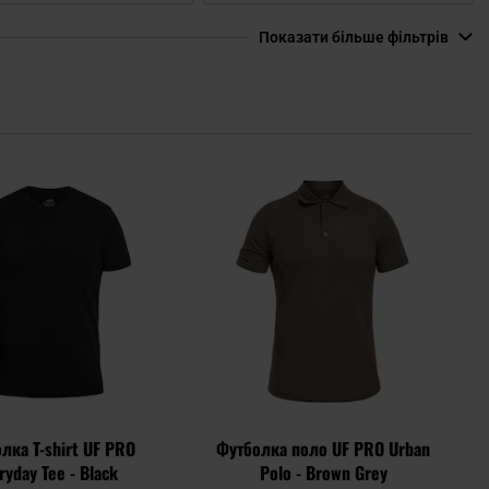
Показати більше фільтрів
Додати
Дода
до
до
списку
спис
уподобань
упод
лка T-shirt UF PRO
Футболка поло UF PRO Urban
ryday Tee - Black
Polo - Brown Grey