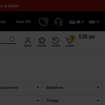
ся на обробку
вару
Акція KSK
UA
UAH
0,00 грн
0
АКАУНТ
БАЖАНЕ
ІСТОРІЯ
КОШИК
дправлення
Виробник
Розмір