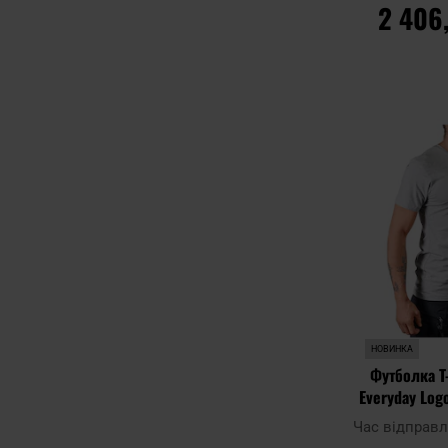
2 406
ДО К
Додати до
порівняння
НОВИНКА
Футболка T
Everyday Logo
Час відправ