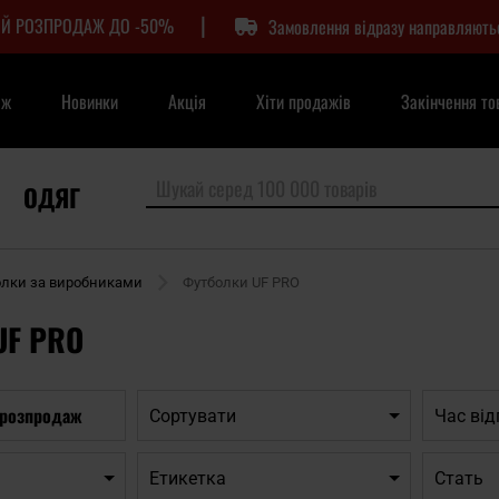
|
Й РОЗПРОДАЖ ДО -50%
Замовлення відразу направляють
аж
Новинки
Акція
Хіти продажів
Закінчення то
ОДЯГ
олки за виробниками
Футболки UF PRO
UF PRO
 розпродаж
Сортувати
Час ві
Етикетка
Cтать