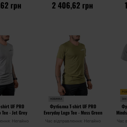
,62 грн
2 406,62 грн
ОШИКА
ДО КОШИКА
Додати
Додати
Додати до
Додати 
до
до
порівняння
порівня
списку
списку
уподобань
уподобан
РО
НОВИНКА
ЗАК
-shirt UF PRO
Футболка T-shirt UF PRO
Фу
 Tee - Jet Grey
Everyday Logo Tee - Moss Green
Minds
лення:
Негайно
Час відправлення:
Негайно
Час 