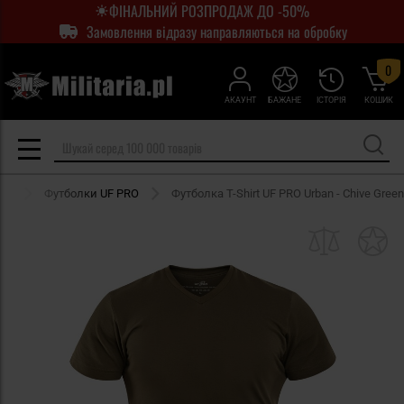
ФІНАЛЬНИЙ РОЗПРОДАЖ ДО -50%
Замовлення відразу направляються на обробку
0
АКАУНТ
БАЖАНЕ
ІСТОРІЯ
КОШИК
ми
Футболки UF PRO
Футболка T-Shirt UF PRO Urban - Chive Green