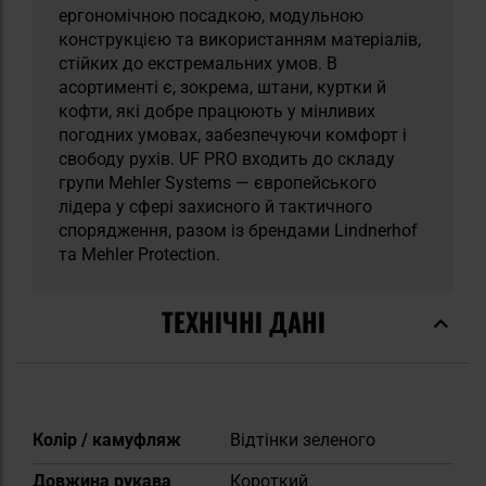
ергономічною посадкою, модульною
конструкцією та використанням матеріалів,
стійких до екстремальних умов. В
асортименті є, зокрема, штани, куртки й
кофти, які добре працюють у мінливих
погодних умовах, забезпечуючи комфорт і
свободу рухів. UF PRO входить до складу
групи Mehler Systems — європейського
лідера у сфері захисного й тактичного
спорядження, разом із брендами Lindnerhof
та Mehler Protection.
ТЕХНІЧНІ ДАНІ
Докладніше
Колір / камуфляж
Відтінки зеленого
Довжина рукава
Короткий