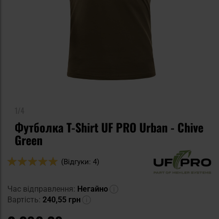
1/4
Футболка T-Shirt UF PRO Urban - Chive
Green
Оцінка:
(Відгуки: 4)
100
100
% of
Час відправлення:
Негайно
Вартість:
240,55 грн