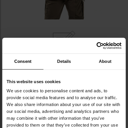
Consent
Details
About
КЛЮЧОВІ ХАРАКТЕРИСТИКИ
короткий рукав
This website uses cookies
швидкосохнуча
We use cookies to personalise content and ads, to
виготовлена з поліестеру (53%), бавовни (43%),
та еластану (4%)
provide social media features and to analyse our traffic.
вільний крій
We also share information about your use of our site with
міцні шви
our social media, advertising and analytics partners who
стійкий до змивання колір
may combine it with other information that you’ve
provided to them or that they’ve collected from your use