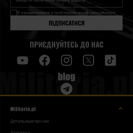
на
нашу
Я ознайомився з
політикою конфіденційності
розсилку
новин:
ПІДПИСАТИСЯ
ПРИЄДНУЙТЕСЬ ДО НАС
y
f
i
t
tt
Blog
Детальніше про нас
Допомога