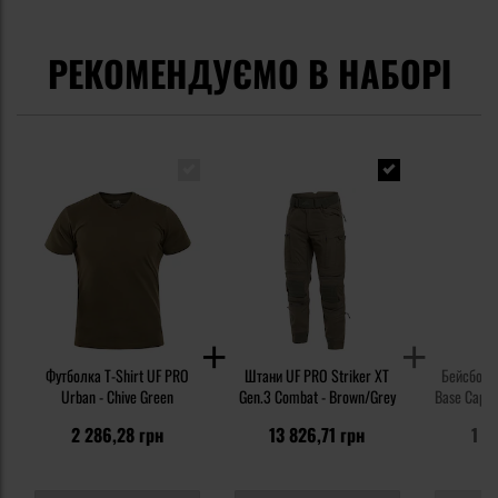
РЕКОМЕНДУЄМО В НАБОРІ
Футболка T-Shirt UF PRO
Штани UF PRO Striker XT
Бейсболка
Urban - Chive Green
Gen.3 Combat - Brown/Grey
Base Cap G
2 286,28 грн
13 826,71 грн
1 5