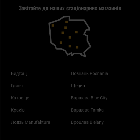
Завітайте до наших стаціонарних магазинів
Самозахист
Blackout - що це таке?
Повернення товару
Outdoor
Як працює маска від смогу?
Купони на знижку
Одяг
Найкращі спальні мішки на осінь
Бидгощ
Познань Posnania
Гдиня
Щецин
Катовіце
Варшава Blue City
Краків
Варшава Tamka
Лодзь Manufaktura
Вроцлав Bielany