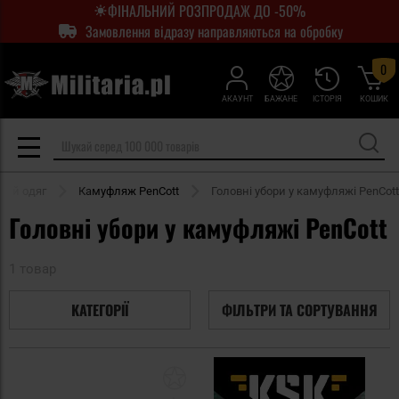
ФІНАЛЬНИЙ РОЗПРОДАЖ ДО -50%
Замовлення відразу направляються на обробку
0
АКАУНТ
БАЖАНЕ
ІСТОРІЯ
КОШИК
ий одяг
Камуфляж PenCott
Головні убори у камуфляжі PenCott
Головні убори у камуфляжі PenCott
1 товар
КАТЕГОРІЇ
ФІЛЬТРИ ТА СОРТУВАННЯ
Додати
до