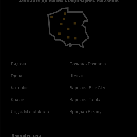
Повернення товару
Outdoor
Як працює маска від смогу?
Купони на знижку
Одяг
Найкращі спальні мішки на осінь
Бидгощ
Познань Posnania
Гдиня
Щецин
Катовіце
Варшава Blue City
Краків
Варшава Tamka
Лодзь Manufaktura
Вроцлав Bielany
Дзвоніть нам