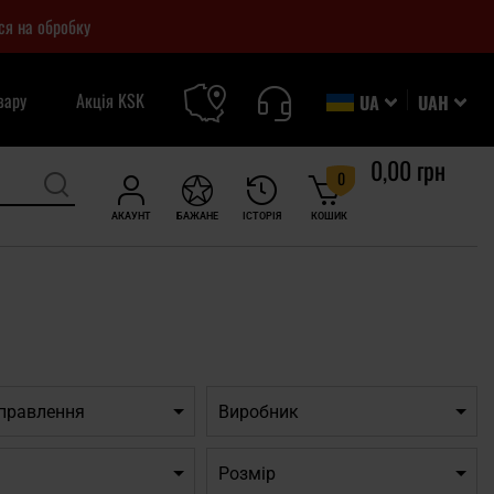
ся на обробку
вару
Акція KSK
UA
UAH
0,00 грн
0
АКАУНТ
БАЖАНЕ
ІСТОРІЯ
КОШИК
дправлення
Виробник
Розмір