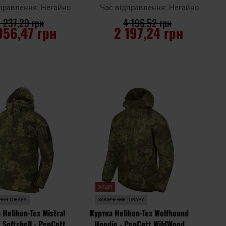
WildWood
дправлення:
Негайно
Час відправлення:
Негайно
 237,29 грн
4 196,52 грн
056,47 грн
2 197,24 грн
О КОШИКА
ДО КОШИКА
Додати
Додати
Додати до
до
до
порівняння
списку
списку
уподобань
уподоб
АКЦІЯ
ННЯ ТОВАРУ
ЗАКІНЧЕННЯ ТОВАРУ
 Helikon-Tex Mistral
Куртка Helikon-Tex Wolfhound
 Softshell - PenCott
Hoodie - PenCott WildWood