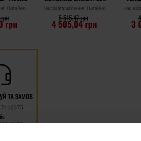
od
Pencott Wildwood
ня:
Негайно
Час відправлення:
Негайно
Час ві
 грн
5 515,47 грн
4
0 грн
4 505,04 грн
3 
ИКА
ДО КОШИКА
Д
Додати до
Додати до
порівняння
порівняння
УЙ ТА ЗАМОВ
 7116975
або
347 47 80
 замовлення