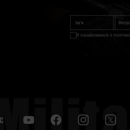
Підпишіт
Ім'я
на
нашу
Я ознайомився з
політик
розсилку
новин:
С
y
f
i
t
tt