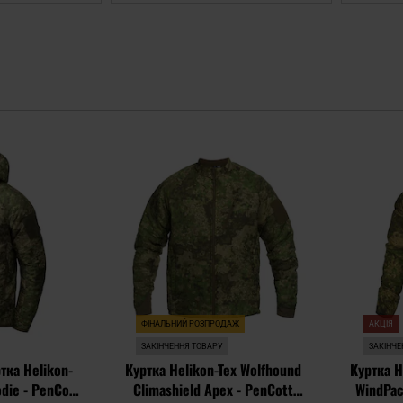
Додати
Додати
до
до
списку
списку
уподобань
уподобань
ФІНАЛЬНИЙ РОЗПРОДАЖ
АКЦІЯ
ЗАКІНЧЕННЯ ТОВАРУ
ЗАКІНЧЕ
тка Helikon-
Куртка Helikon-Tex Wolfhound
Куртка H
die - PenCott
Climashield Apex - PenCott
WindPac