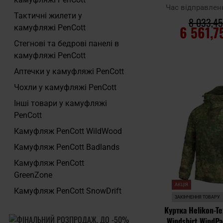
WildWood/PenCot
Час відправлен
Тактичні жилети у
8 033,45
6 561,7
камуфляжі PenCott
Стегнові та бедрові панелі в
ДО КОШ
камуфляжі PenCott
Аптечки у камуфляжі PenCott
Додати до
Чохли у камуфляжі PenCott
порівняння
Інші товари у камуфляжі
PenCott
Камуфляж PenCott WildWood
Камуфляж PenCott Badlands
Камуфляж PenCott
GreenZone
АКЦІЯ
Камуфляж PenCott SnowDrift
ЗАКІНЧЕННЯ ТОВАРУ
Куртка Helikon-T
Windshirt WindPa