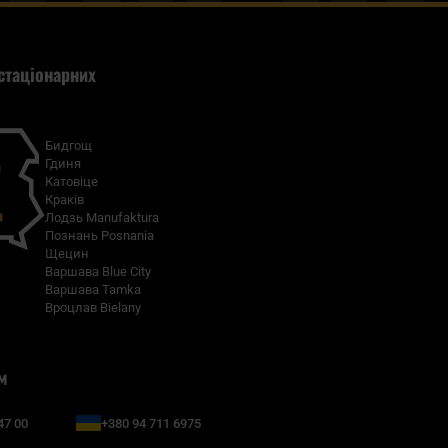
стаціонарних
Бидгощ
Гдиня
Катовіце
Краків
Лодзь Manufaktura
Познань Posnania
Щецин
Варшава Blue City
Варшава Tamka
Вроцлав Bielany
м
47 00
+380 94 711 6975