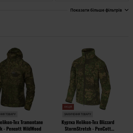
Показати більше фільтрів
Додати
Дода
до
до
списку
спис
уподобань
упод
АКЦІЯ
ННЯ ТОВАРУ
ЗАКІНЧЕННЯ ТОВАРУ
elikon-Tex Tramontane
Куртка Helikon-Tex Blizzard
k - Pencott WildWood
StormStretch - PenCott