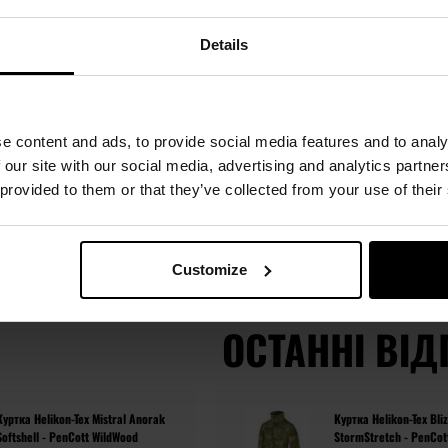
ся до: 16:00
Details
e content and ads, to provide social media features and to analy
 our site with our social media, advertising and analytics partn
 provided to them or that they’ve collected from your use of their
жній сторінц
Customize
ОСТАННІ ВІД
Куртка Helikon-Tex Mistral Anorak
Куртка Helikon-Tex Bli
Softshell - PenCott WildWood
StormStretch - PenCot