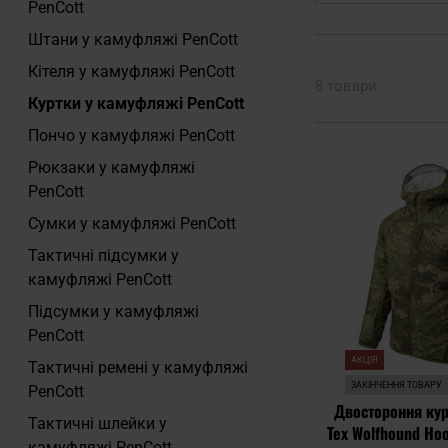
PenCott
Штани у камуфляжі PenCott
Кітеля у камуфляжі PenCott
8 товари
Куртки у камуфляжі PenCott
Пончо у камуфляжі PenCott
Рюкзаки у камуфляжі
PenCott
Сумки у камуфляжі PenCott
Тактичні підсумки у
камуфляжі PenCott
Підсумки у камуфляжі
PenCott
АКЦІЯ
Тактичні ремені у камуфляжі
ЗАКІНЧЕННЯ ТОВАРУ
PenCott
Двостороння кур
Тактичні шлейки у
Tex Wolfhound Hoo
камуфляжі PenCott