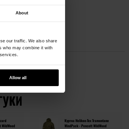
About
se our traffic. We also share
ers who may combine it with
 services.
Allow all
ГУКИ
zzard
Куртка Helikon-Tex Tramontane
t WildWood
WindPack - Pencott WildWood