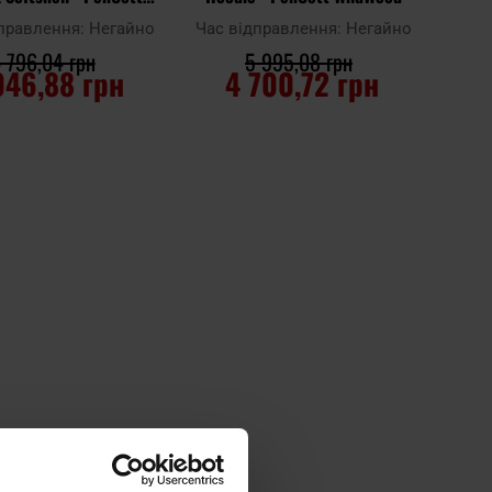
WildWood
дправлення:
Негайно
Час відправлення:
Негайно
 796,04 грн
5 995,08 грн
046,88 грн
4 700,72 грн
О КОШИКА
ДО КОШИКА
Додати до
порівняння