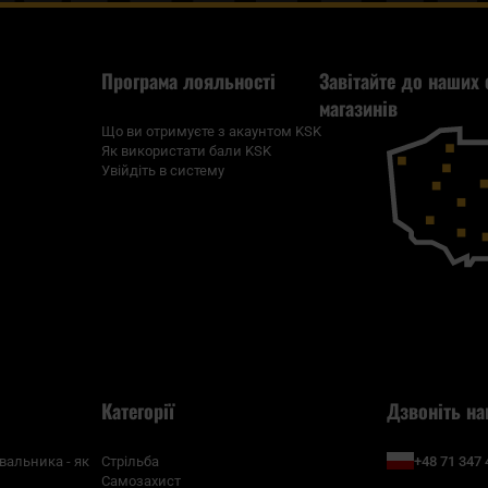
Програма лояльності
Завітайте до наших 
магазинів
Що ви отримуєте з акаунтом KSK
Як використати бали KSK
Увійдіть в систему
Категорії
Дзвоніть на
+48 71 347 
вальника - як
Стрільба
Самозахист