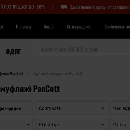
|
Й РОЗПРОДАЖ ДО -50%
Замовлення відразу направляють
аж
Новинки
Акція
Хіти продажів
Закінчення то
ОДЯГ
фляж PenCott
Куртки у камуфляжі PenCott
амуфляжі PenCott
 розпродаж
Сортувати
Час ві
Етикетка
Cтать