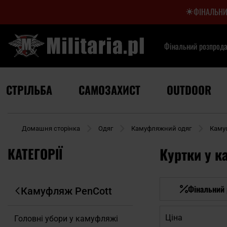
ФІНАЛЬНИ
Фінальний розпрод
СТРІЛЬБА
САМОЗАХИСТ
OUTDOOR
Домашня сторінка
Одяг
Камуфляжний одяг
Каму
КАТЕГОРІЇ
Куртки у к
Фінальний
Камуфляж PenCott
Ціна
Головні убори у камуфляжі