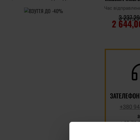
WildWo
Час відправлен
3 237,29
2 644,0
ДО КОШ
Додати до
порівняння
ЗАТЕЛЕФОН
+380 94
+48 71 
Телефонні