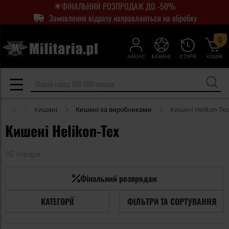
ФІНАЛЬНИЙ РОЗПРОДАЖ ДО -50%
Замовлення відразу направляються на обробку
0
АКАУНТ
БАЖАНЕ
ІСТОРІЯ
КОШИК
йзери
Кишені
Кишені за виробниками
Кишені Helikon-Tex
Кишені Helikon-Tex
95 товари
Фінальний розпродаж
КАТЕГОРІЇ
ФІЛЬТРИ ТА СОРТУВАННЯ