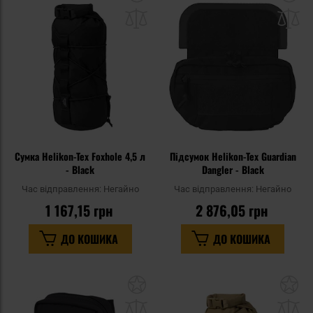
до
д
списку
сп
уподобань
уп
Сумка Helikon-Tex Foxhole 4,5 л
Підсумок Helikon-Tex Guardian
- Black
Dangler - Black
Час відправлення:
Негайно
Час відправлення:
Негайно
1 167,15 грн
2 876,05 грн
ДО КОШИКА
ДО КОШИКА
Додати
До
до
д
списку
сп