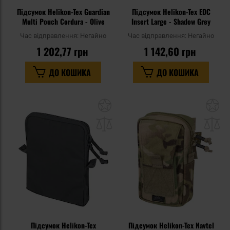
Підсумок Helikon-Tex Guardian
Підсумок Helikon-Tex EDC
Multi Pouch Cordura - Olive
Insert Large - Shadow Grey
Час відправлення:
Негайно
Час відправлення:
Негайно
1 202,77 грн
1 142,60 грн
ДО КОШИКА
ДО КОШИКА
Додати
До
до
д
списку
сп
уподобань
уп
Підсумок Helikon-Tex
Підсумок Helikon-Tex Navtel