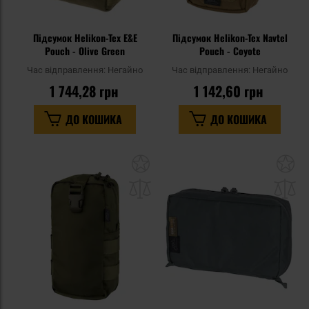
Підсумок Helikon-Tex E&E
Підсумок Helikon-Tex Navtel
Pouch - Olive Green
Pouch - Coyote
Час відправлення:
Негайно
Час відправлення:
Негайно
1 744,28 грн
1 142,60 грн
ДО КОШИКА
ДО КОШИКА
Додати
До
до
д
списку
сп
уподобань
уп