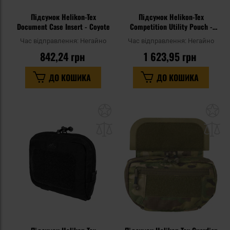
Підсумок Helikon-Tex
Підсумок Helikon-Tex
Document Case Insert - Coyote
Competition Utility Pouch -
MultiCam
Час відправлення:
Негайно
Час відправлення:
Негайно
842,24 грн
1 623,95 грн
ДО КОШИКА
ДО КОШИКА
Додати
До
до
д
списку
сп
уподобань
уп