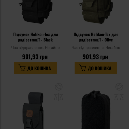
Підсумок Helikon-Tex для
Підсумок Helikon-Tex для
радіостанції - Black
радіостанції - Olive
Час відправлення:
Негайно
Час відправлення:
Негайно
901,93 грн
901,93 грн
ДО КОШИКА
ДО КОШИКА
Додати
До
до
д
списку
сп
уподобань
уп