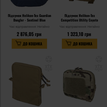
Підсумок Helikon-Tex Guardian
Підсумок Helikon-Tex
Dangler - Sentinel Blue
Competition Utility Coyote
Час відправлення:
Негайно
Час відправлення:
Негайно
2 876,05 грн
1 323,10 грн
ДО КОШИКА
ДО КОШИКА
Додати
До
до
д
списку
сп
уподобань
уп