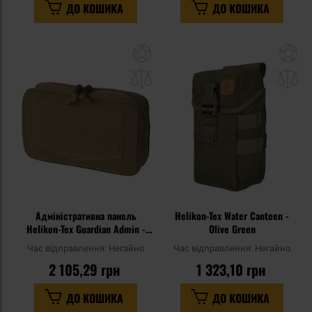
ДО КОШИКА
ДО КОШИКА
Додати
До
до
д
списку
сп
уподобань
уп
Адміністративна панель
Helikon-Tex Water Canteen -
Helikon-Tex Guardian Admin -
Olive Green
Coyote
Час відправлення:
Негайно
Час відправлення:
Негайно
2 105,29 грн
1 323,10 грн
ДО КОШИКА
ДО КОШИКА