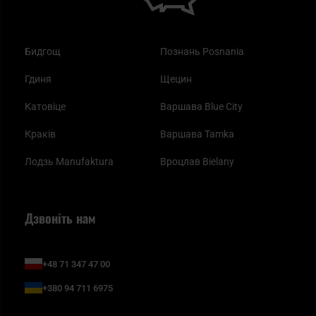
Бидгощ
Познань Posnania
Гдиня
Щецин
Катовіце
Варшава Blue City
Краків
Варшава Tamka
Лодзь Manufaktura
Вроцлав Bielany
Дзвоніть нам
+48 71 347 47 00
+380 94 711 6975