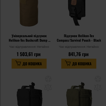
Універсальний підсумок
Підсумок Helikon-Tex
Helikon-Tex Bushcraft Dump -
Compass/Survival Pouch - Black
Coyote
Час відправлення:
Негайно
Час відправлення:
Негайно
1 503,61 грн
841,76 грн
ДО КОШИКА
ДО КОШИКА
Додати
До
до
д
списку
сп
уподобань
уп