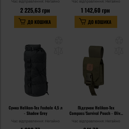
Час відправлення:
Негайно
Час відправлення:
Негайно
2 225,63 грн
1 142,60 грн
ДО КОШИКА
ДО КОШИКА
Додати
До
до
д
списку
сп
уподобань
уп
Сумка Helikon-Tex Foxhole 4,5 л
Підсумок Helikon-Tex
- Shadow Grey
Compass/Survival Pouch - Olive
Green
Час відправлення:
Негайно
Час відправлення:
Негайно