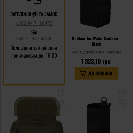
ЗАТЕЛЕФОНУЙ ТА ЗАМОВ
+380 94 7116975
або
Helikon-Tex Water Canteen -
+48 71 347 47 80
Black
Телефонні замовлення
Час відправлення:
Негайно
приймаються до: 16:00
1 323,10 грн
ДО КОШИКА
Додати
До
до
д
списку
сп
уподобань
уп