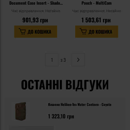
Document Case Insert - Shadow
Pouch - MultiCam
Grey
Час відправлення:
Негайно
Час відправлення:
Негайно
901,93 грн
1 503,61 грн
ДО КОШИКА
ДО КОШИКА
з 3
Сторінка
Наступне
ОСТАННІ ВІДГУКИ
Кишеня Helikon-Tex Water Canteen - Coyote
1 323,10 грн