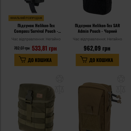
ФІНАЛЬНИЙ РОЗПРОДАЖ
Підсумок Helikon-Tex
Підсумок Helikon-Tex SAR
Compass/Survival Pouch -
Admin Pouch - Чорний
Shadow Grey
Час відправлення:
Негайно
Час відправлення:
Негайно
533,81 грн
962,09 грн
782,07 грн
ДО КОШИКА
ДО КОШИКА
Додати
До
до
д
списку
сп
уподобань
уп