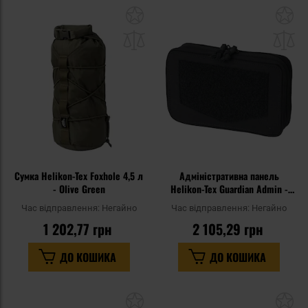
Додати
До
до
д
списку
сп
уподобань
уп
Сумка Helikon-Tex Foxhole 4,5 л
Адміністративна панель
- Olive Green
Helikon-Tex Guardian Admin -
Black
Час відправлення:
Негайно
Час відправлення:
Негайно
1 202,77 грн
2 105,29 грн
ДО КОШИКА
ДО КОШИКА
Додати
До