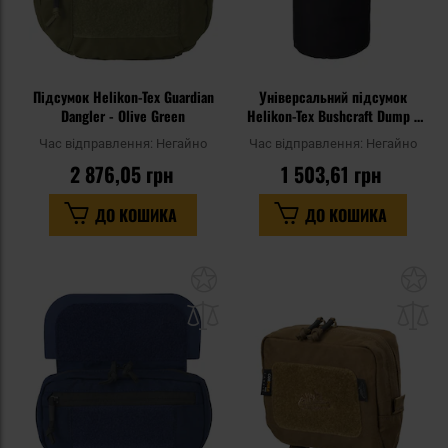
Підсумок Helikon-Tex Guardian
Універсальний підсумок
Dangler - Olive Green
Helikon-Tex Bushcraft Dump -
Black
Час відправлення:
Негайно
Час відправлення:
Негайно
2 876,05 грн
1 503,61 грн
ДО КОШИКА
ДО КОШИКА
Додати
До
до
д
списку
сп
уподобань
уп