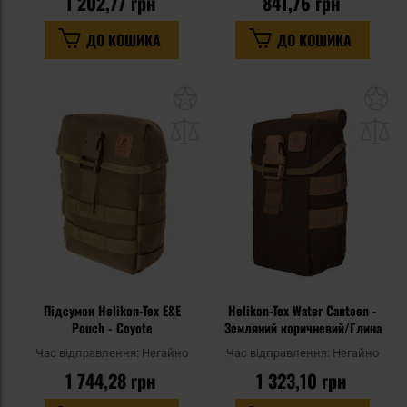
1 202,77 грн
841,76 грн
ДО КОШИКА
ДО КОШИКА
Додати
До
до
д
списку
сп
уподобань
уп
Підсумок Helikon-Tex E&E
Helikon-Tex Water Canteen -
Pouch - Coyote
Земляний коричневий/Глина
Час відправлення:
Негайно
Час відправлення:
Негайно
1 744,28 грн
1 323,10 грн