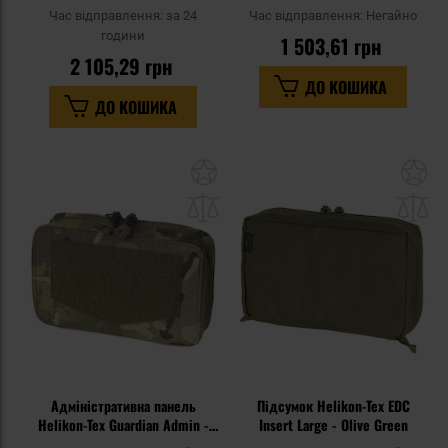
Olive Green
Olive Green
Час відправлення:
за 24
Час відправлення:
Негайно
години
1 503,61 грн
2 105,29 грн
ДО КОШИКА
ДО КОШИКА
Додати
До
до
д
списку
сп
уподобань
уп
Адміністративна панель
Підсумок Helikon-Tex EDC
Helikon-Tex Guardian Admin -
Insert Large - Olive Green
MultiCam