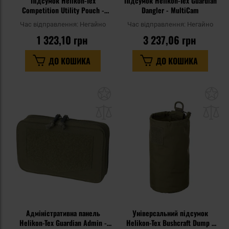
Підсумок Helikon-Tex
Підсумок Helikon-Tex Guardian
Competition Utility Pouch -
Dangler - MultiCam
Black
Час відправлення:
Негайно
Час відправлення:
Негайно
1 323,10 грн
3 237,06 грн
ДО КОШИКА
ДО КОШИКА
Додати
До
до
д
списку
сп
уподобань
уп
Адміністративна панель
Універсальний підсумок
Helikon-Tex Guardian Admin -
Helikon-Tex Bushcraft Dump -