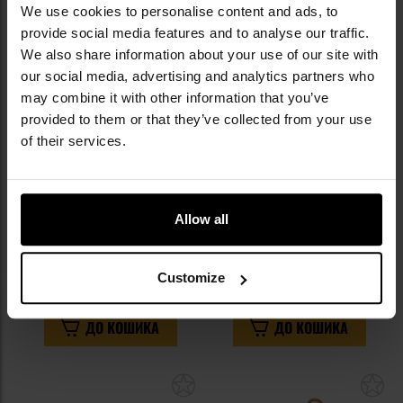
Додати
До
We use cookies to personalise content and ads, to
до
д
provide social media features and to analyse our traffic.
списку
сп
We also share information about your use of our site with
уподобань
уп
our social media, advertising and analytics partners who
may combine it with other information that you’ve
provided to them or that they’ve collected from your use
of their services.
Allow all
Підсумок Helikon-Tex Guardian
Підсумок Helikon-Tex Navtel
Multi Pouch Cordura - Black
Pouch - Olive Green
Час відправлення:
Негайно
Час відправлення:
Негайно
Customize
1 202,77 грн
1 142,60 грн
ДО КОШИКА
ДО КОШИКА
Додати
До
до
д