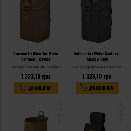
уподобань
уп
Кишеня Helikon-Tex Water
Helikon-Tex Water Canteen -
Canteen - Coyote
Shadow Grey
Час відправлення:
Негайно
Час відправлення:
Негайно
1 323,10 грн
1 323,10 грн
ДО КОШИКА
ДО КОШИКА
Додати
До
до
д
списку
сп
уподобань
уп