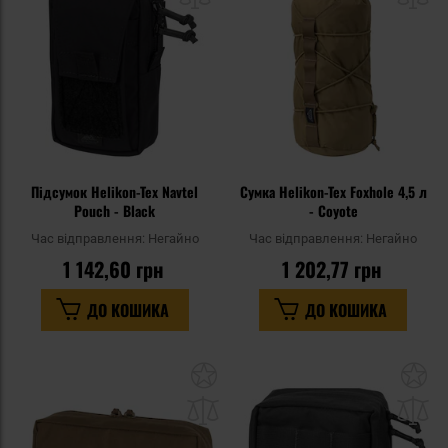
уподобань
уп
Підсумок Helikon-Tex Navtel
Сумка Helikon-Tex Foxhole 4,5 л
Pouch - Black
- Coyote
Час відправлення:
Негайно
Час відправлення:
Негайно
1 142,60 грн
1 202,77 грн
ДО КОШИКА
ДО КОШИКА
Додати
До
до
д
списку
сп
уподобань
уп