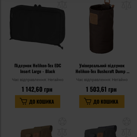
списку
сп
уподобань
уп
Підсумок Helikon-Tex EDC
Універсальний підсумок
Insert Large - Black
Helikon-Tex Bushcraft Dump -
Earth Brown / Clay
Час відправлення:
Негайно
Час відправлення:
Негайно
1 142,60 грн
1 503,61 грн
ДО КОШИКА
ДО КОШИКА
Додати
До
до
д
списку
сп