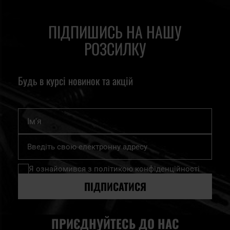
ПІДПИШИСЬ НА НАШУ
РОЗСИЛКУ
Будь в курсі новинок та акцій
Ім'я
Підпишіться
на
нашу
Я ознайомився з
політикою конфіденційності
розсилку
новин:
ПІДПИСАТИСЯ
ПРИЄДНУЙТЕСЬ ДО НАС