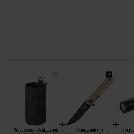
Універсальний підсумок
Складаний ніж
Ліхтар