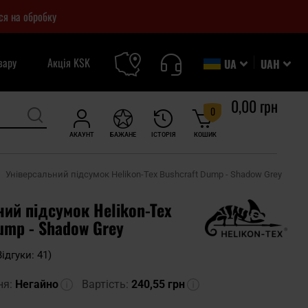
ся на обробку
вару
Акція KSK
UA
UAH
0,00 грн
0
АКАУНТ
БАЖАНЕ
ІСТОРІЯ
КОШИК
Універсальний підсумок Helikon-Tex Bushcraft Dump - Shadow Grey
ий підсумок Helikon-Tex
ump - Shadow Grey
Відгуки: 41)
ня:
Негайно
Вартість:
240,55 грн