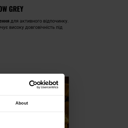
OW GREY
ення
для активного відпочинку.
ечує високу довговічність під
About