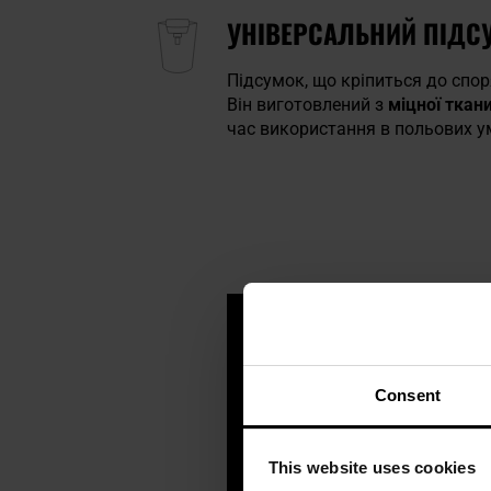
УНІВЕРСАЛЬНИЙ ПІДСУ
Підсумок, що кріпиться до спо
Він виготовлений з
міцної ткан
час використання в польових у
Consent
This website uses cookies