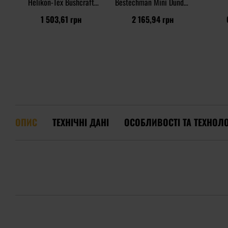
Helikon-Tex Bushcraft
Bestechman Mini Dundee
Dump - Shadow Grey
- Khaki/Black DLC
1 503,61 грн
2 165,94 грн
ОПИС
ТЕХНІЧНІ ДАНІ
ОСОБЛИВОСТІ ТА ТЕХНОЛО