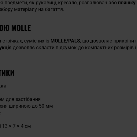
кі предмети, як рукавиці, кресало, розпалювач або
пляшку 
збору матеріалу на багаття.
МОЮ MOLLE
 стрічках, сумісних із
MOLLE/PALS
, що дозволяє прикріпит
укція
дозволяє скласти підсумок до компактних розмірів і 
ТИКИ
urа
ом для застібання
меня шириною до 50 мм
E
 13 × 7 × 4 см