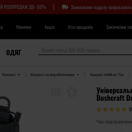
|
Й РОЗПРОДАЖ ДО -50%
Замовлення відразу направляють
аж
Новинки
Акція
Хіти продажів
Закінчення то
ОДЯГ
Кишені
Кишені за виробниками
Кишені Helikon-Tex
Універсальн
Bushcraft D
Оцінка:
(
100
100
% of
Час відправлен