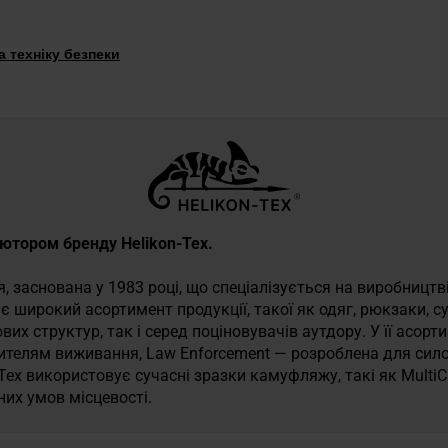
 техніку безпеки
б’ютором бренду Helikon-Tex.
, заснована у 1983 році, що спеціалізується на виробництві
 широкий асортимент продукції, такої як одяг, рюкзаки, су
их структур, так і серед поціновувачів аутдору. У її асорти
бителям виживання, Law Enforcement — розроблена для сило
-Tex використовує сучасні зразки камуфляжу, такі як MultiC
их умов місцевості.