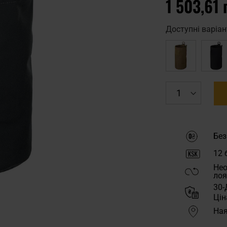
1 503,61 
Доступні варіан
Без
12
б
Нео
лоя
30-
Цін
Ная