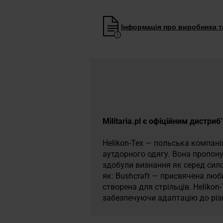
Інформація про виробника та
Militaria.pl є офіційним дистри
Helikon-Tex — польська компанія
аутдорного одягу. Вона пропонує
здобули визнання як серед силов
як: Bushcraft — присвячена лю
створена для стрільців. Helikon
забезпечуючи адаптацію до різн