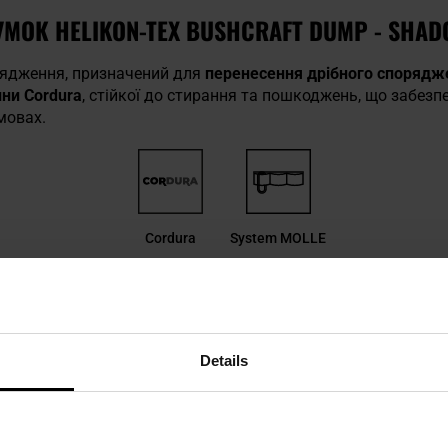
МОК HELIKON-TEX BUSHCRAFT DUMP - SHAD
рядження, призначений для
перенесення дрібного спорядж
ини Cordura
, стійкої до стирання та пошкоджень, що забезп
мовах.
Cordura
System MOLLE
Details