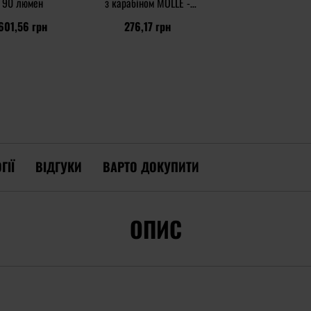
90 люмен
з карабіном MOLLE -
Black
601,56 грн
276,17 грн
ГІЇ
ВІДГУКИ
ВАРТО ДОКУПИТИ
ОПИС