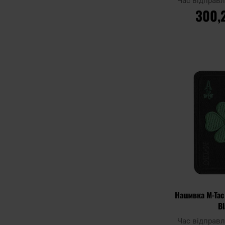
Час відправ
300,
ДО К
Додати до
порівняння
Нашивка M-Tac
B
Час відправ