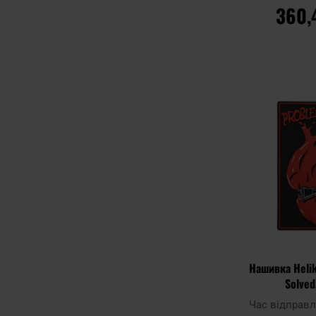
360,
ДО К
Додати до
порівняння
Нашивка Heli
Solved
Час відправ