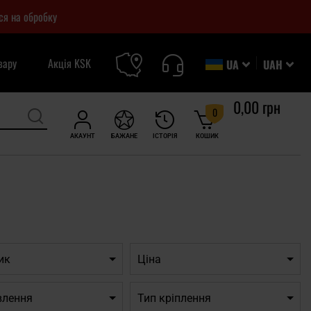
ся на обробку
вару
Акція KSK
UA
UAH
0,00 грн
0
АКАУНТ
БАЖАНЕ
ІСТОРІЯ
КОШИК
ик
Ціна
влення
Тип кріплення