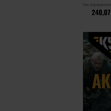
Час відправлен
240,07
ДО КОШ
Додати до
порівняння