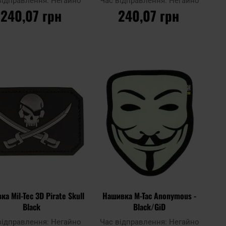
відправлення:
Негайно
Час відправлення:
Негайно
240,07 грн
240,07 грн
ДО КОШИКА
ДО КОШИКА
Додати
Дода
до
Додати до
до
до
ння
порівняння
списку
спис
ь
уподобань
упод
а Mil-Tec 3D Pirate Skull
Нашивка M-Tac Anonymous -
Black
Black/GiD
відправлення:
Негайно
Час відправлення:
Негайно