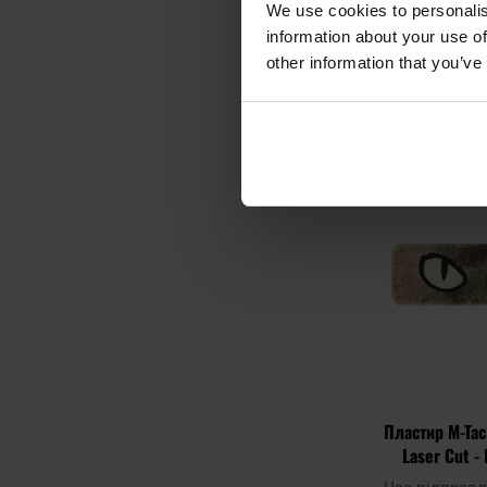
Час відправ
We use cookies to personalis
240,
information about your use of
other information that you’ve
ДО К
Додати до
порівняння
Пластир M-Tac
Laser Cut -