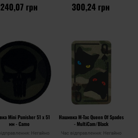
240,07 грн
300,24 грн
ДО КОШИКА
ДО КОШИКА
Додати
Дода
до
Додати до
до
до
ння
порівняння
списку
спис
ь
уподобань
упод
ка Mini Punisher 51 x 51
Нашивка M-Tac Queen Of Spades
мм - Camo
- MultiCam/Black
відправлення:
Негайно
Час відправлення:
Негайно