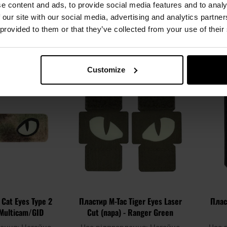
лення:
Негайно
Час відправлення:
Негайно
Час 
e content and ads, to provide social media features and to analy
07 грн
300,24 грн
 our site with our social media, advertising and analytics partn
 provided to them or that they’ve collected from your use of their
ОШИКА
ДО КОШИКА
Додати
Додати
Додати до
Додати 
Customize
до
до
порівняння
порівня
списку
списку
уподобань
уподобан
 Cat Eyes Type 2
Пластир M-Tac Tiger Eyes Laser
Пласт
 Multicam/GID
Cut (пара) - Ranger Green