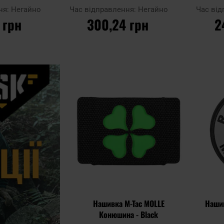
ня:
Негайно
Час відправлення:
Негайно
Час ві
 грн
300,24 грн
2
ИКА
ДО КОШИКА
Д
Додати
Додати до
Додати до
до
порівняння
порівняння
списку
уподобан
Нашивка M-Tac MOLLE
Нашив
Конюшина - Black