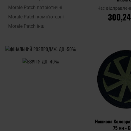
Morale Patch патріотичні
Час відправлен
300,24
Morale Patch комп'ютерні
Morale Patch інші
ДО КОШ
Додати до
порівняння
Нашивка Коловрат
75 мм - 