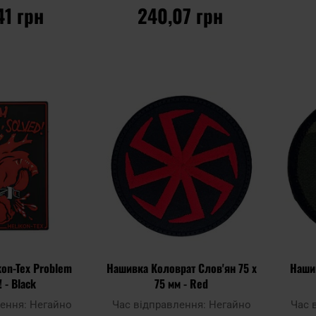
41 грн
240,07 грн
ОШИКА
ДО КОШИКА
Додати
Додати
Додати до
Додати 
до
до
порівняння
порівня
списку
списку
уподобань
уподобан
kon-Tex Problem
Нашивка Коловрат Слов'ян 75 x
Нашив
! - Black
75 мм - Red
лення:
Негайно
Час відправлення:
Негайно
Час 