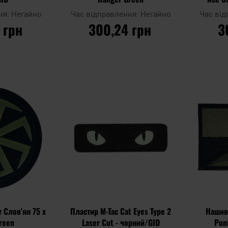
ня:
Негайно
Час відправлення:
Негайно
Час ві
 грн
300,24 грн
3
ИКА
ДО КОШИКА
Д
Додати
Додати
Додати до
Додати до
до
до
порівняння
порівняння
списку
списку
уподобань
уподобань
 Слов'ян 75 x
Пластир M-Tac Cat Eyes Type 2
Нашив
Green
Laser Cut - чорний/GID
Puni