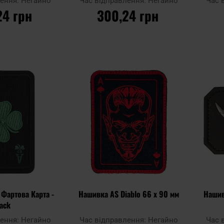
лення:
Негайно
Час відправлення:
Негайно
Час 
24 грн
300,24 грн
ОШИКА
ДО КОШИКА
Додати
Додати
Додати до
Додати 
до
до
порівняння
порівня
списку
списку
уподобань
уподобан
 Фартова Карта -
Нашивка AS Diablo 66 x 90 мм
Нашивк
lack
лення:
Негайно
Час відправлення:
Негайно
Час 