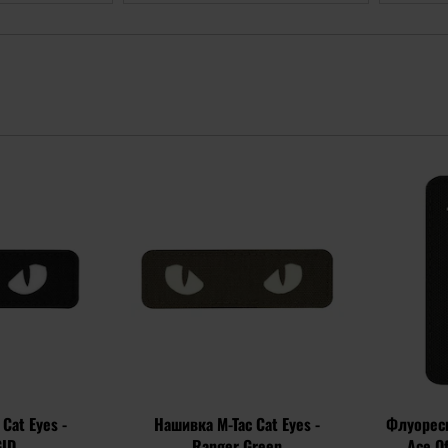
Додати
Додати
до
до
списку
списку
уподобань
уподобань
Cat Eyes -
Нашивка M-Tac Cat Eyes -
Флуоресц
GID
Ranger Green
Ace Of