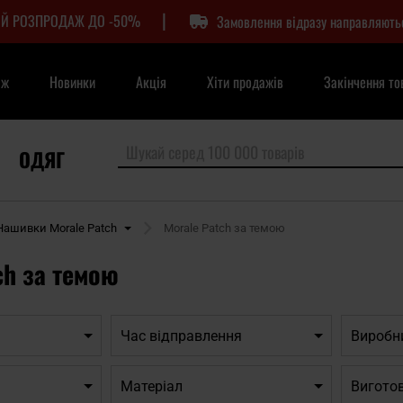
|
Й РОЗПРОДАЖ ДО -50%
Замовлення відразу направляють
аж
Новинки
Акція
Хіти продажів
Закінчення то
ОДЯГ
Нашивки Morale Patch
Morale Patch за темою
ch за темою
Час відправлення
Виробн
Матеріал
Вигото