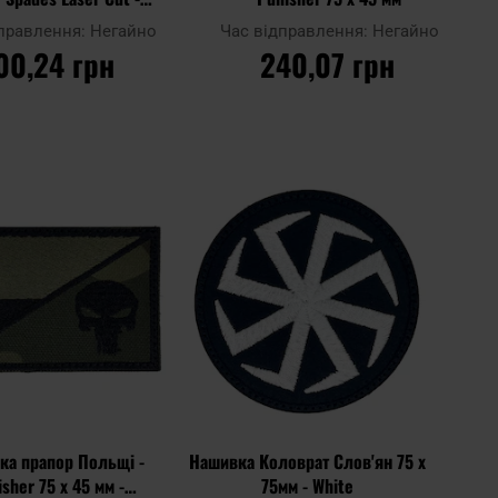
Black/GID
дправлення:
Негайно
Час відправлення:
Негайно
00,24 грн
240,07 грн
О КОШИКА
ДО КОШИКА
Додати
Додати
Додати до
до
до
порівняння
списку
списку
уподобань
уподоб
ка прапор Польщі -
Нашивка Коловрат Слов'ян 75 x
sher 75 x 45 мм -
75мм - White