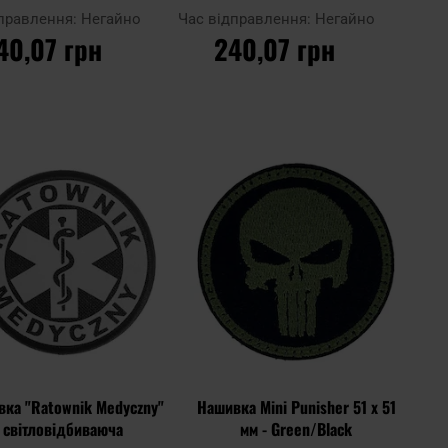
Пригашена
дправлення:
Негайно
Час відправлення:
Негайно
40,07 грн
240,07 грн
О КОШИКА
ДО КОШИКА
Додати
Дода
Додати до
до
до
порівняння
списку
спис
ь
уподобань
упод
ка "Ratownik Medyczny"
Нашивка Mini Punisher 51 x 51
світловідбиваюча
мм - Green/Black