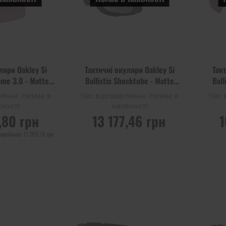
ляри Oakley Si
Тактичні окуляри Oakley Si
Так
rame 3.0 - Matte
Ballistic Shocktube - Matte
Ball
rizm TR22
Black Grey
лення:
Немає в
Час відправлення:
Немає в
Час 
ності
наявності
,80 грн
13 177,46 грн
1
виробника
11 055,16 грн
 ПРО
ПОВІДОМИТИ ПРО
ПОВ
Ь
НАЯВНІСТЬ
Додати
Додати
Додати до
Додати 
до
до
порівняння
порівня
списку
списку
уподобань
уподобан