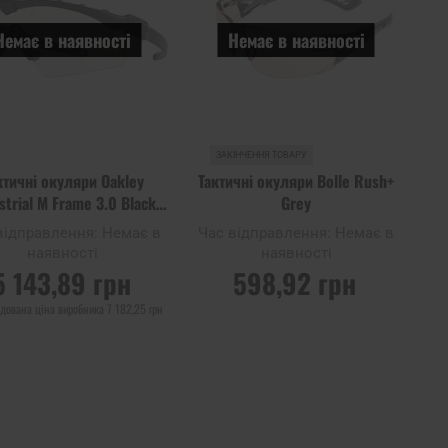
Немає в наявності
Немає в наявності
ЗАКІНЧЕННЯ ТОВАРУ
ктичні окуляри Oakley
Тактичні окуляри Bolle Rush+
strial M Frame 3.0 Black
Grey
Clear
відправлення:
Немає в
Час відправлення:
Немає в
наявності
наявності
5 143,89 грн
598,92 грн
дована ціна виробника
7 182,25 грн
ІДОМИТИ ПРО
ПОВІДОМИТИ ПРО
НАЯВНІСТЬ
НАЯВНІСТЬ
Додати
Дода
до
Додати до
до
до
ння
порівняння