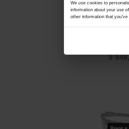
We use cookies to personalis
information about your use of
other information that you’ve
Тактичні оку
Ballistic M F
Black - 
Час відправ
наяв
9 940
ПОВІДОМИТИ
НАЯВНІСТ
Додати до
порівняння
Немає в 