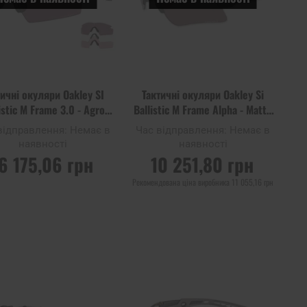
тичні окуляри Oakley SI
Тактичні окуляри Oakley Si
istic M Frame 3.0 - Agro
Ballistic M Frame Alpha - Matte
Matte Black 3LS
Black Prizm TR22
відправлення:
Немає в
Час відправлення:
Немає в
наявності
наявності
6 175,06 грн
10 251,80 грн
Рекомендована ціна виробника
11 055,16 грн
ІДОМИТИ ПРО
ПОВІДОМИТИ ПРО
НАЯВНІСТЬ
НАЯВНІСТЬ
Додати
Дода
до
Додати до
до
до
ння
порівняння
списку
спис
ь
уподобань
упод