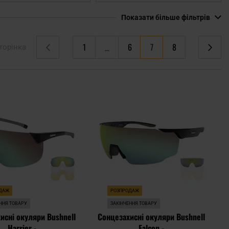
Показати більше фільтрів
You're currently reading page
1
6
7
8
торінка
Сторінка
Попереднє
Сторінка
Сторінка
Сторінка
Сторінка
Наступне
Додати
Дода
до
до
списку
спис
уподобань
упод
ДАЖ
РОЗПРОДАЖ
ННЯ ТОВАРУ
ЗАКІНЧЕННЯ ТОВАРУ
исні окуляри Bushnell
Сонцезахисні окуляри Bushnell
Harrier -
Falcon -