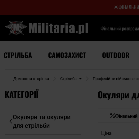
ФІНАЛЬНИ
Фінальний розпрод
СТРІЛЬБА
САМОЗАХИСТ
OUTDOOR
Домашня сторінка
Стрільба
Професійне військове 
КАТЕГОРІЇ
Окуляри дл
Фінальний
Окуляри та окуляри
для стрільби
Ціна