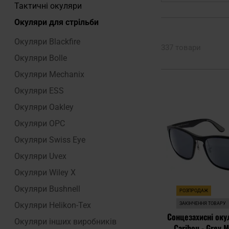
Тактичні окуляри
Окуляри для стрільби
Окуляри Blackfire
337 товари
Окуляри Bolle
Окуляри Mechanix
Окуляри ESS
Окуляри Oakley
Окуляри OPC
Окуляри Swiss Eye
Окуляри Uvex
Окуляри Wiley X
Окуляри Bushnell
РОЗПРОДАЖ
Окуляри Helikon-Tex
ЗАКІНЧЕННЯ ТОВАРУ
Сонцезахисні оку
Окуляри інших виробників
Caribou - Grey 