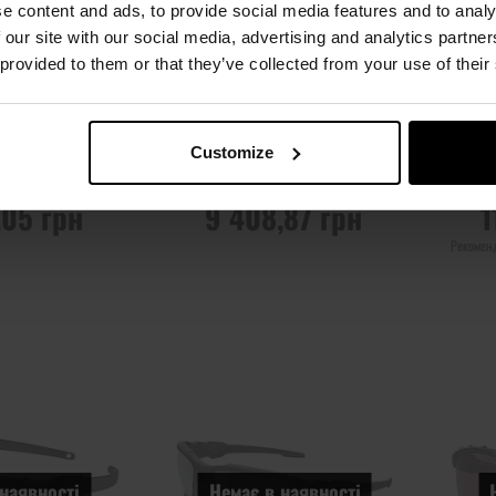
e content and ads, to provide social media features and to analy
 our site with our social media, advertising and analytics partn
 provided to them or that they’ve collected from your use of their
ляри Oakley SI
Тактичні окуляри Oakley SI
Так
rame 2.0 Strike
Ballistic M Frame 3.0 Dark Bone
Balli
Prizm Grey
- Grey
Customize
лення:
Немає в
Час відправлення:
Немає в
Час 
ності
наявності
,05 грн
9 408,87 грн
1
Рекомен
 ПРО
ПОВІДОМИТИ ПРО
ПОВ
Ь
НАЯВНІСТЬ
Додати
Додати
Додати до
Додати 
до
до
порівняння
порівня
списку
списку
уподобань
уподобан
наявності
Немає в наявності