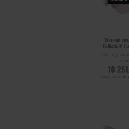
Тактичні оку
Ballistic M F
Black P
Час відправ
наяв
10 251
Рекомендована ціна 
ПОВІДОМИТИ
НАЯВНІСТ
Додати до
порівняння