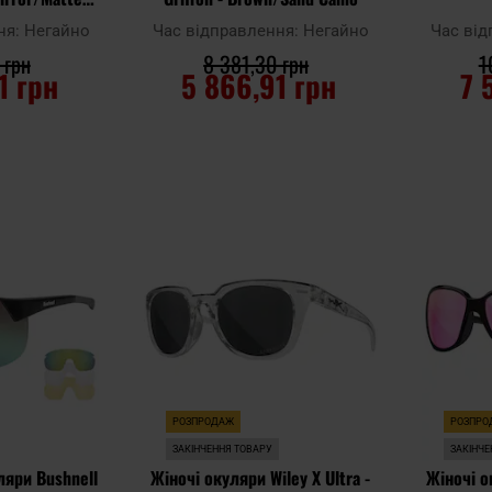
k
Yellow/
ня:
Негайно
Час відправлення:
Негайно
Час ві
 грн
8 381,30 грн
1
1 грн
5 866,91 грн
7 
ИКА
ДО КОШИКА
Д
Додати
Додати
Додати до
Додати до
до
до
порівняння
порівняння
списку
списку
уподобань
уподобань
РОЗПРОДАЖ
РОЗПРО
ЗАКІНЧЕННЯ ТОВАРУ
ЗАКІНЧЕ
ляри Bushnell
Жіночі окуляри Wiley X Ultra -
Жіночі ок