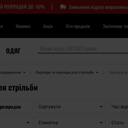
|
Й РОЗПРОДАЖ ДО -50%
Замовлення відразу направляють
аж
Новинки
Акція
Хіти продажів
Закінчення то
ОДЯГ
спорядження
Окуляри та окуляри для стрільби
Окуляри дл
я стрільби
 розпродаж
Сортувати
Час ві
Етикетка
Cтать