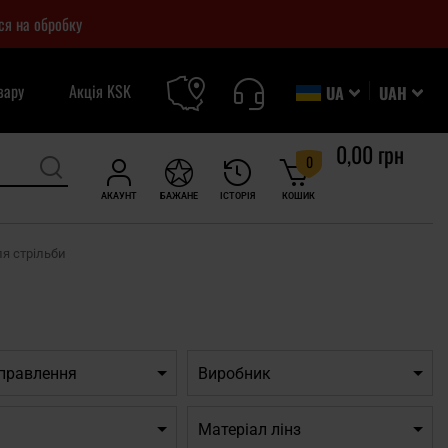
ся на обробку
вару
Акція KSK
UA
UAH
0,00 грн
0
АКАУНТ
БАЖАНЕ
ІСТОРІЯ
КОШИК
я стрільби
дправлення
Виробник
Матеріал лінз