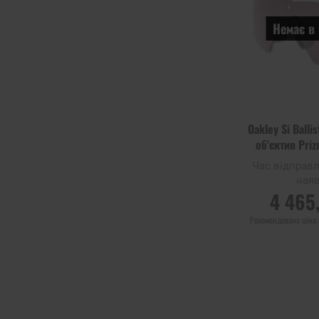
Немає в 
Oakley Si Balli
об'єктив Pri
Час відправ
наяв
4 465
Рекомендована ціна
ПОВІДОМИТИ
НАЯВНІСТ
Додати до
порівняння