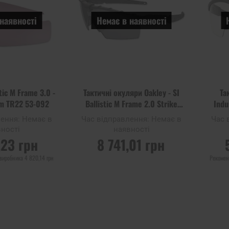
наявності
Немає в наявності
stic M Frame 3.0 -
Тактичні окуляри Oakley - SI
Та
zm TR22 53-092
Ballistic M Frame 2.0 Strike
Indu
Black - Grey
лення:
Немає в
Час відправлення:
Немає в
Час 
ності
наявності
,23 грн
8 741,01 грн
 виробника
4 820,14 грн
Рекомен
 ПРО
ПОВІДОМИТИ ПРО
ПОВ
Ь
НАЯВНІСТЬ
Додати
Додати
Додати до
Додати 
до
до
порівняння
порівня