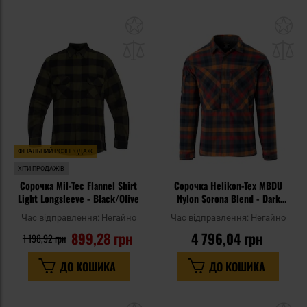
Додати
До
до
д
списку
сп
уподобань
уп
ФІНАЛЬНИЙ РОЗПРОДАЖ
ХІТИ ПРОДАЖІВ
Сорочка Mil-Tec Flannel Shirt
Сорочка Helikon-Tex MBDU
Light Longsleeve - Black/Olive
Nylon Sorona Blend - Dark
Autumn Checkered
Час відправлення:
Негайно
Час відправлення:
Негайно
899,28 грн
4 796,04 грн
1 198,92 грн
ДО КОШИКА
ДО КОШИКА