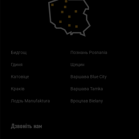
Купони на знижку
Одяг
Найкращі спальні мішки на осінь
Бидгощ
Познань Posnania
Гдиня
Щецин
Катовіце
Варшава Blue City
Краків
Варшава Tamka
Лодзь Manufaktura
Вроцлав Bielany
Дзвоніть нам