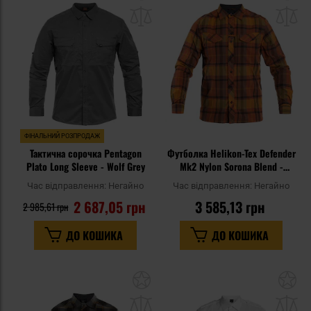
до
д
списку
сп
уподобань
уп
ФІНАЛЬНИЙ РОЗПРОДАЖ
Тактична сорочка Pentagon
Футболка Helikon-Tex Defender
Plato Long Sleeve - Wolf Grey
Mk2 Nylon Sorona Blend -
Evening Pumpkin Plaid
Час відправлення:
Негайно
Час відправлення:
Негайно
2 687,05 грн
3 585,13 грн
2 985,61 грн
ДО КОШИКА
ДО КОШИКА
Додати
До
до
д
списку
сп