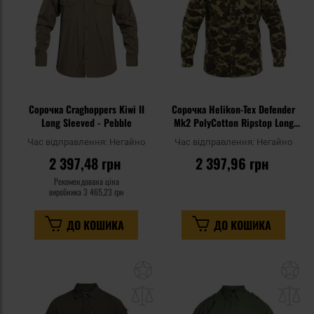
Сорочка Craghoppers Kiwi II
Сорочка Helikon-Tex Defender
Long Sleeved - Pebble
Mk2 PolyCotton Ripstop Long
Sleeve - Duck Hunter
Час відправлення:
Негайно
Час відправлення:
Негайно
2 397,48 грн
2 397,96 грн
Рекомендована ціна
виробника
3 465,23 грн
ДО КОШИКА
ДО КОШИКА
Додати
До
до
д
списку
сп
уподобань
уп