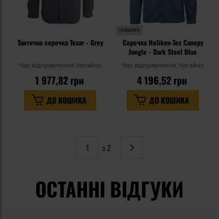
НОВИНКА
Тактична сорочка Texar - Grey
Сорочка Helikon-Tex Canopy
Jungle - Dark Steel Blue
Час відправлення:
Негайно
Час відправлення:
Негайно
1 977,82 грн
4 196,52 грн
ДО КОШИКА
ДО КОШИКА
з 2
Сторінка
Наступне
ОСТАННІ ВІДГУКИ