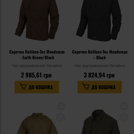
уподобань
уп
Сорочка Helikon-Tex Woodsman
Сорочка Helikon-Tex Woodsman
- Earth Brown/Black
- Black
Час відправлення:
Негайно
Час відправлення:
Негайно
2 985,61 грн
3 824,94 грн
ДО КОШИКА
ДО КОШИКА
Додати
До
до
д
списку
сп
уподобань
уп