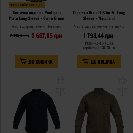
ФІНАЛЬНИЙ РОЗПРОДАЖ
Тактична сорочка Pentagon
Сорочка Brandit Slim Fit Long
Plato Long Sleeve - Camo Green
Sleeve - Woodland
Час відправлення:
Негайно
Час відправлення:
Негайно
2 687,05 грн
1 798,44 грн
2 985,61 грн
Рекомендована ціна
виробника
2 038,25 грн
ДО КОШИКА
ДО КОШИКА
Додати
До
до
д
списку
сп
уподобань
уп