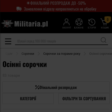
ФІНАЛЬНИЙ РОЗПРОДАЖ ДО -50%
Замовлення відразу направляються на обробку
0
АКАУНТ
БАЖАНЕ
ІСТОРІЯ
КОШИК
Одяг
Сорочки
Сорочки за порами року
Осінні сорочки
Осінні сорочки
83 товари
Фінальний розпродаж
КАТЕГОРІЇ
ФІЛЬТРИ ТА СОРТУВАННЯ