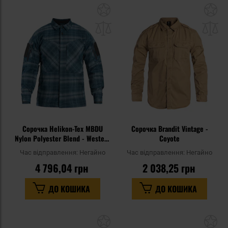
Додати
До
до
д
списку
сп
уподобань
уп
Сорочка Helikon-Tex MBDU
Сорочка Brandit Vintage -
Nylon Polyester Blend - Western
Coyote
Blue Plaid
Час відправлення:
Негайно
Час відправлення:
Негайно
4 796,04 грн
2 038,25 грн
ДО КОШИКА
ДО КОШИКА
Додати
До