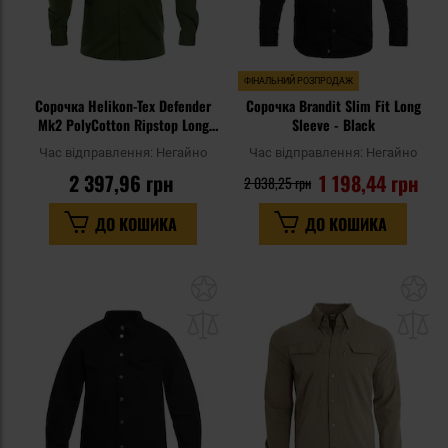
ФІНАЛЬНИЙ РОЗПРОДАЖ
Сорочка Helikon-Tex Defender
Сорочка Brandit Slim Fit Long
Mk2 PolyCotton Ripstop Long
Sleeve - Black
Sleeve - Pine Green
Час відправлення:
Негайно
Час відправлення:
Негайно
2 397,96 грн
1 198,44 грн
2 038,25 грн
ДО КОШИКА
ДО КОШИКА
Додати
До
до
д
списку
сп
уподобань
уп