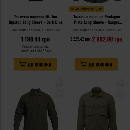
ФІНАЛЬНИЙ РОЗПРОДАЖ
Тактична сорочка Mil-Tec
Тактична сорочка Pentagon
Ripstop Long Sleeve - Dark Blue
Plato Long Sleeve - Ranger
Green
Час відправлення:
Негайно
Час відправлення:
Негайно
1 198,44 грн
2 902,88 грн
3 225,42 грн
Рекомендована ціна
виробника
1 318,82 грн
ДО КОШИКА
ДО КОШИКА
Додати
До
до
д
списку
сп
уподобань
уп