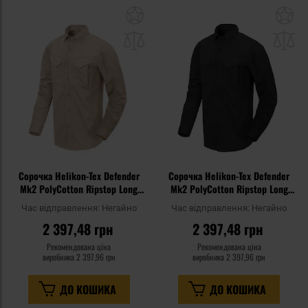
Додати
До
до
д
списку
сп
уподобань
уп
Сорочка Helikon-Tex Defender
Сорочка Helikon-Tex Defender
Mk2 PolyCotton Ripstop Long
Mk2 PolyCotton Ripstop Long
Sleeve - Khaki
Sleeve - Black
Час відправлення:
Негайно
Час відправлення:
Негайно
2 397,48 грн
2 397,48 грн
Рекомендована ціна
Рекомендована ціна
виробника
2 397,96 грн
виробника
2 397,96 грн
ДО КОШИКА
ДО КОШИКА