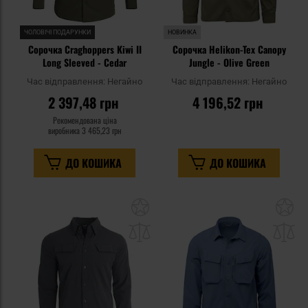
ЧОЛОВІЧІ ПОДАРУНКИ
НОВИНКА
Сорочка Craghoppers Kiwi II
Сорочка Helikon-Tex Canopy
Long Sleeved - Cedar
Jungle - Olive Green
Час відправлення:
Негайно
Час відправлення:
Негайно
2 397,48 грн
4 196,52 грн
Рекомендована ціна
виробника
3 465,23 грн
ДО КОШИКА
ДО КОШИКА
Додати
До
до
д
списку
сп
уподобань
уп