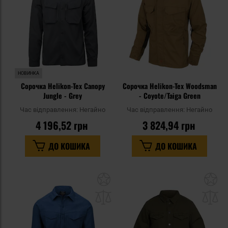
НОВИНКА
Сорочка Helikon-Tex Canopy
Сорочка Helikon-Tex Woodsman
Jungle - Grey
- Coyote/Taiga Green
Час відправлення:
Негайно
Час відправлення:
Негайно
4 196,52 грн
3 824,94 грн
ДО КОШИКА
ДО КОШИКА
Додати
До
до
д
списку
сп
уподобань
уп