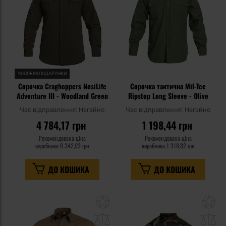
ЧОЛОВІЧІ ПОДАРУНКИ
Сорочка Craghoppers NosiLife
Сорочка тактична Mil-Tec
Adventure III - Woodland Green
Ripstop Long Sleeve - Olive
Час відправлення:
Негайно
Час відправлення:
Негайно
4 784,17 грн
1 198,44 грн
Рекомендована ціна
Рекомендована ціна
виробника
6 342,93 грн
виробника
1 318,82 грн
ДО КОШИКА
ДО КОШИКА
Додати
До
до
д
списку
сп