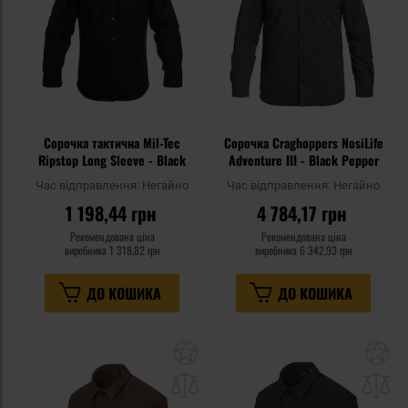
Сорочка тактична Mil-Tec
Сорочка Craghoppers NosiLife
Ripstop Long Sleeve - Black
Adventure III - Black Pepper
Час відправлення:
Негайно
Час відправлення:
Негайно
1 198,44 грн
4 784,17 грн
Рекомендована ціна
Рекомендована ціна
виробника
1 318,82 грн
виробника
6 342,93 грн
ДО КОШИКА
ДО КОШИКА
Додати
До
до
д
списку
сп