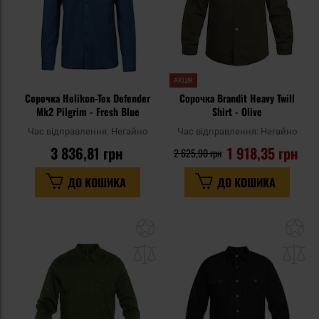
АКЦІЯ
Сорочка Helikon-Tex Defender
Сорочка Brandit Heavy Twill
Mk2 Pilgrim - Fresh Blue
Shirt - Olive
Час відправлення:
Негайно
Час відправлення:
Негайно
3 836,81 грн
1 918,35 грн
2 625,90 грн
ДО КОШИКА
ДО КОШИКА
Додати
До
до
д
списку
сп
уподобань
уп