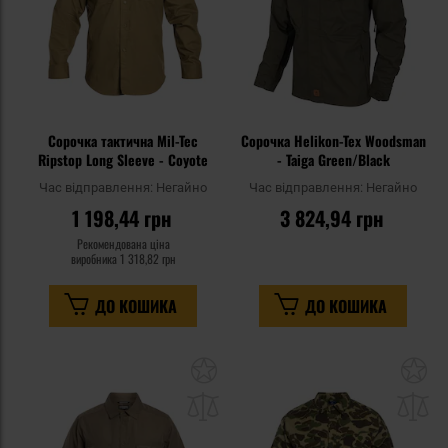
Сорочка тактична Mil-Tec
Сорочка Helikon-Tex Woodsman
Ripstop Long Sleeve - Coyote
- Taiga Green/Black
Час відправлення:
Негайно
Час відправлення:
Негайно
1 198,44 грн
3 824,94 грн
Рекомендована ціна
виробника
1 318,82 грн
ДО КОШИКА
ДО КОШИКА
Додати
До
до
д
списку
сп
уподобань
уп