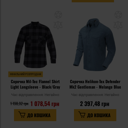
Додати
До
до
д
списку
сп
уподобань
уп
ФІНАЛЬНИЙ РОЗПРОДАЖ
Сорочка Mil-Tec Flannel Shirt
Сорочка Helikon-Tex Defender
Light Longsleeve - Black/Gray
Mk2 Gentleman - Melange Blue
Час відправлення:
Негайно
Час відправлення:
Негайно
1 078,54 грн
2 397,48 грн
1 198,92 грн
ДО КОШИКА
ДО КОШИКА