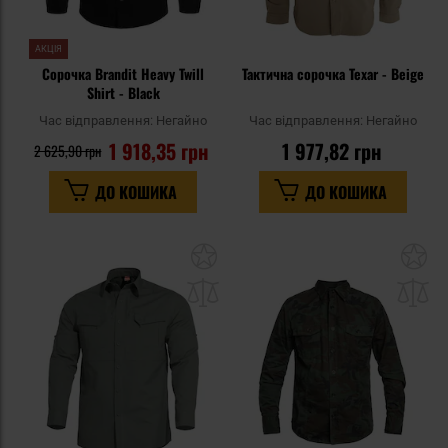
АКЦІЯ
Сорочка Brandit Heavy Twill
Тактична сорочка Texar - Beige
Shirt - Black
Час відправлення:
Негайно
Час відправлення:
Негайно
1 918,35 грн
1 977,82 грн
2 625,90 грн
ДО КОШИКА
ДО КОШИКА
Додати
До
до
д
списку
сп
уподобань
уп