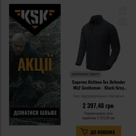
До
до
спи
уп
ЗАКІНЧЕННЯ ТОВАРУ
Сорочка Helikon-Tex Defender
Mk2 Gentleman - Black/Grey
Melange
Час відправлення:
Негайно
2 397,48 грн
Рекомендована ціна
виробника
2 625,90 грн
ДО КОШИКА