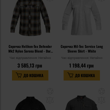
уподобань
уп
Сорочка Helikon-Tex Defender
Сорочка Mil-Tec Service Long
Mk2 Nylon Sorona Blend - Dark
Sleeve Shirt - White
Ochre Plaid
Час відправлення:
Негайно
Час відправлення:
Негайно
3 585,13 грн
1 198,44 грн
ДО КОШИКА
ДО КОШИКА
Додати
До
до
д
списку
сп
уподобань
уп