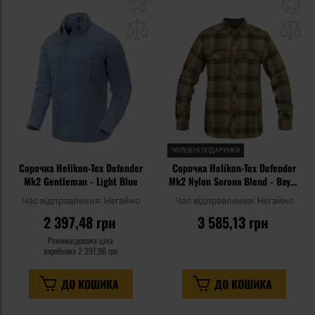
Додати
До
до
д
списку
сп
уподобань
уп
ЧОЛОВІЧІ ПОДАРУНКИ
Сорочка Helikon-Tex Defender
Сорочка Helikon-Tex Defender
Mk2 Gentleman - Light Blue
Mk2 Nylon Sorona Blend - Bayou
Moss Checkered
Час відправлення:
Негайно
Час відправлення:
Негайно
2 397,48 грн
3 585,13 грн
Рекомендована ціна
виробника
2 397,96 грн
ДО КОШИКА
ДО КОШИКА