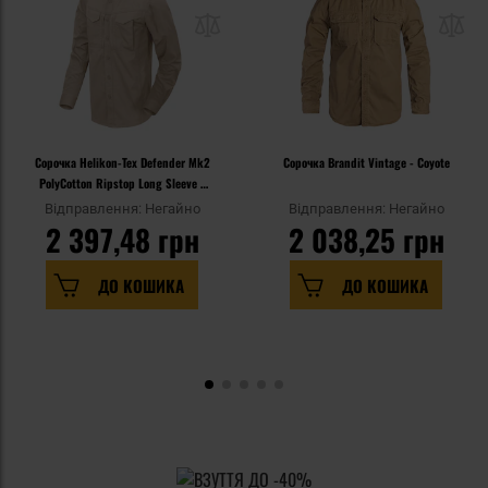
Сорочка Helikon-Tex Defender Mk2
Сорочка Brandit Vintage - Coyote
PolyCotton Ripstop Long Sleeve -
Khaki
Відправлення: Негайно
Відправлення: Негайно
2 397,48 грн
2 038,25 грн
ДО КОШИКА
ДО КОШИКА