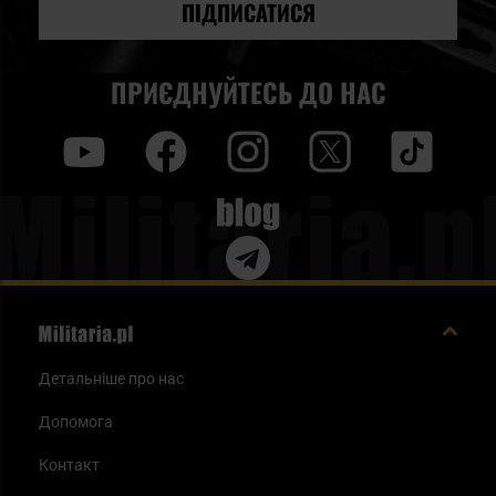
новин:
ПІДПИСАТИСЯ
ПРИЄДНУЙТЕСЬ ДО НАС
y
f
i
t
tt
Blog
Детальніше про нас
Допомога
Контакт