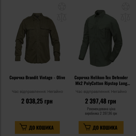
Додати
До
до
д
списку
сп
уподобань
уп
Сорочка Brandit Vintage - Olive
Сорочка Helikon-Tex Defender
Mk2 PolyCotton Ripstop Long
Sleeve - Olive Green
Час відправлення:
Негайно
Час відправлення:
Негайно
2 038,25 грн
2 397,48 грн
Рекомендована ціна
виробника
2 397,96 грн
ДО КОШИКА
ДО КОШИКА