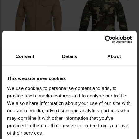
уподобань
уп
ФІНАЛЬНИЙ РОЗПРОДАЖ
Consent
Details
About
Тактична сорочка Pentagon
Сорочка тактична Mil-Tec
Plato Long Sleeve - Coyote
Ripstop Long Sleeve - Woodland
Час відправлення:
Негайно
Час відправлення:
Негайно
This website uses cookies
2 687,05 грн
1 198,44 грн
2 985,61 грн
We use cookies to personalise content and ads, to
Рекомендована ціна
виробника
1 318,82 грн
provide social media features and to analyse our traffic.
We also share information about your use of our site with
ДО КОШИКА
ДО КОШИКА
our social media, advertising and analytics partners who
may combine it with other information that you’ve
provided to them or that they’ve collected from your use
Додати
До
до
д
of their services.