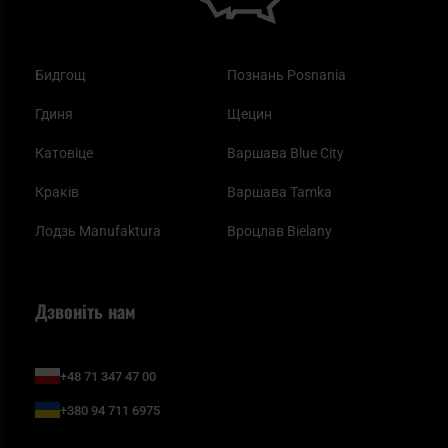
Бидгощ
Познань Posnania
Гдиня
Щецин
Катовіце
Варшава Blue City
Краків
Варшава Tamka
Лодзь Manufaktura
Вроцлав Bielany
Дзвоніть нам
+48 71 347 47 00
+380 94 711 6975