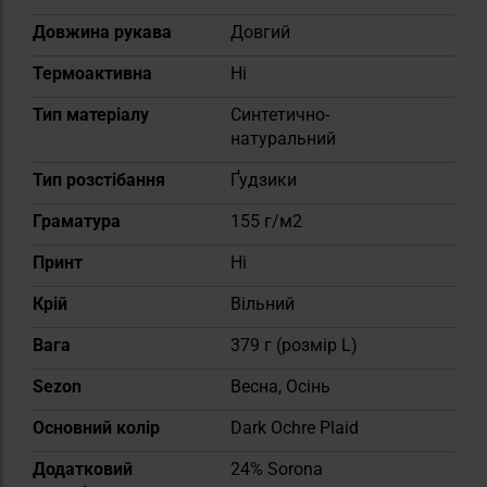
Довжина рукава
Довгий
Термоактивна
Ні
Тип матеріалу
Синтетично-
натуральний
Тип розстібання
Ґудзики
Граматура
155 г/м2
Принт
Ні
Крій
Вільний
Вага
379 г (розмір L)
Sezon
Весна, Осінь
Основний колір
Dark Ochre Plaid
Додатковий
24% Sorona