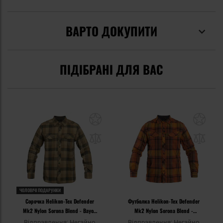
ВАРТО ДОКУПИТИ
ПІДІБРАНІ ДЛЯ ВАС
ЧОЛОВІЧІ ПОДАРУНКИ
Сорочка Helikon-Tex Defender
Футболка Helikon-Tex Defender
Mk2 Nylon Sorona Blend - Bayou
Mk2 Nylon Sorona Blend -
Moss Checkered
Evening Pumpkin Plaid
Відправлення: Негайно
Відправлення: Негайно