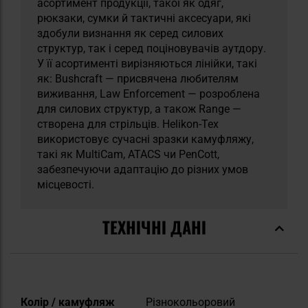
асортимент продукції, такої як одяг,
рюкзаки, сумки й тактичні аксесуари, які
здобули визнання як серед силових
структур, так і серед поціновувачів аутдору.
У її асортименті вирізняються лінійки, такі
як: Bushcraft — присвячена любителям
виживання, Law Enforcement — розроблена
для силових структур, а також Range —
створена для стрільців. Helikon-Tex
використовує сучасні зразки камуфляжу,
такі як MultiCam, ATACS чи PenCott,
забезпечуючи адаптацію до різних умов
місцевості.
ТЕХНІЧНІ ДАНІ
Докладніше
Колір / камуфляж
Різнокольоровий