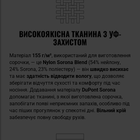
ВИСОКОЯКІСНА ТКАНИНА З УФ-
ЗАХИСТОМ
Матеріал
155 г/м²
, використаний для виготовлення
сорочки, — це
Nylon Sorona Blend
(54% нейлону,
24% Sorona, 23% поліестеру) — він
швидко висихає
та має
здатність відводити вологу
, що дозволяє
зберігати відчуття сухості та комфорту під час
носіння. Додавання матеріалу
DuPont Sorona
допомагає тканині, з якої виготовлена сорочка,
запобігати появі неприємних запахів, особливо під
час піших прогулянок у спекотні дні.
Вільний крій
забезпечує повну свободу рухів.