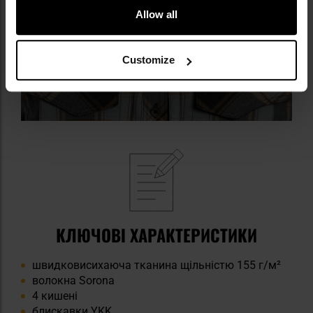
Allow all
Customize
КЛЮЧОВІ ХАРАКТЕРИСТИКИ
швидковисихаюча тканина щільністю 155 г/м²
волокна Sorona
4 кишені
блискавки YKK