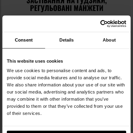
РЕГУЛЬОВАНІ МАНЖЕТИ
Для застібання сорочки використовуються
канадські ґудзики, а
регульовані манжети
полегшують припасування до фігури.
На
ґудзиковій планці вшита
петля
, на яку можна
Consent
Details
About
зручно повісити окуляри. Невелике
ущільнення в
передній частині під коміром
запобігає його
скручуванню.​​​​​​​
This website uses cookies
We use cookies to personalise content and ads, to
provide social media features and to analyse our traffic.
We also share information about your use of our site with
our social media, advertising and analytics partners who
may combine it with other information that you’ve
provided to them or that they’ve collected from your use
of their services.