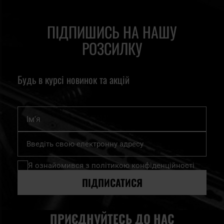
ПІДПИШИСЬ НА НАШУ
РОЗСИЛКУ
Будь в курсі новинок та акцій
Ім'я
Підпишіться
на
нашу
Я ознайомився з
політикою конфіденційності
розсилку
новин:
ПІДПИСАТИСЯ
ПРИЄДНУЙТЕСЬ ДО НАС