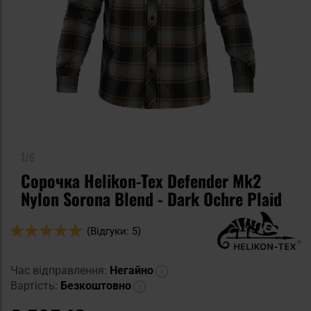
1/6
Сорочка Helikon-Tex Defender Mk2
Nylon Sorona Blend - Dark Ochre Plaid
Оцінка:
(Відгуки: 5)
100
100
% of
Час відправлення:
Негайно
Вартість:
Безкоштовно