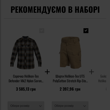
РЕКОМЕНДУЄМО В НАБОРІ
Сорочка Helikon-Tex
Шорти Helikon-Tex UTS
Бейсбол
Defender Mk2 Nylon Sorona
PolyCotton Stretch Rip-Stop
Helikon-T
Blend - Dark Ochre Plaid
8,5'' - Khaki
3 585,13 грн
2 397,96 грн
83