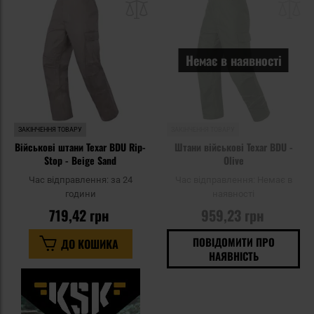
списку
сп
уподобань
уп
Немає в наявності
ЗАКІНЧЕННЯ ТОВАРУ
ЗАКІНЧЕННЯ ТОВАРУ
Військові штани Texar BDU Rip-
Штани військові Texar BDU -
Stop - Beige Sand
Olive
Час відправлення:
за 24
Час відправлення:
Немає в
години
наявності
719,42 грн
959,23 грн
ПОВІДОМИТИ ПРО
ДО КОШИКА
НАЯВНІСТЬ