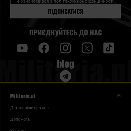
Я ознайомився з
політикою конфіденційності
розсилку
новин:
ПІДПИСАТИСЯ
ПРИЄДНУЙТЕСЬ ДО НАС
y
f
i
t
tt
Blog
Детальніше про нас
Допомога
Контакт