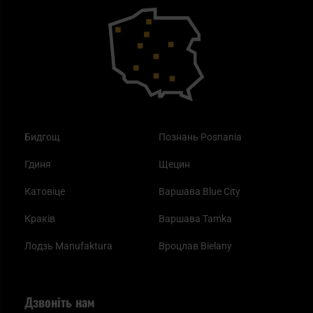
Outdoor
Як працює маска від смогу?
Купони на знижку
Одяг
Найкращі спальні мішки на осінь
Бидгощ
Познань Posnania
Гдиня
Щецин
Катовіце
Варшава Blue City
Краків
Варшава Tamka
Лодзь Manufaktura
Вроцлав Bielany
Дзвоніть нам