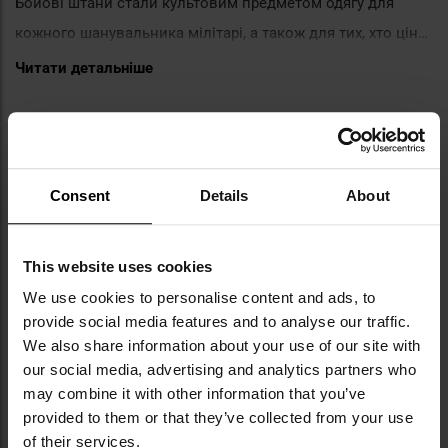
Бойові штани стали культовим предметом одягу для
кожного шанувальника мілітарі, а також для тих, хто цінує
практичність у поєднанні з комфортом. Штани Texar BDU -
Читати детальніше
це бойові штани класичного військового крою Battle
ПОРАДИ
Dress Uniform, що походить від польової форми армії
США. Штани BDU виготовлені з суміші бавовни та
поліестеру в плетінні "ріп-стоп", що робить їх міцними,
Consent
Details
About
легкими та повітропроникними. На відміну від штанів,
виготовлених лише з бавовни, вони набагато швидше
This website uses cookies
сохнуть. Штани Texar BDU доступні в різних розмірах і
We use cookies to personalise content and ads, to
кольорах. Штани Texar, як і їх військовий аналог,
provide social media features and to analyse our traffic.
оснащені 6 кишенями - 2 стегновими, 2 задніми та 2
We also share information about your use of our site with
карго-кишенями. Велика кількість кишень дає
ЯК ПІДІБРАТИ РОЗМІР ШТАНІВ?
our social media, advertising and analytics partners who
можливість носити все необхідне в повсякденному
may combine it with other information that you’ve
provided to them or that they’ve collected from your use
житті. Матеріал бойових штанів посилений в місцях,
of their services.