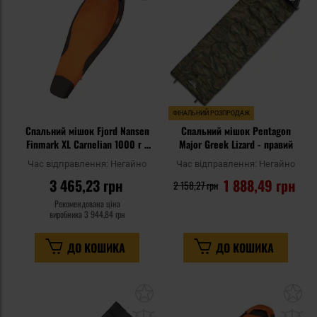
уподобань
уп
ФІНАЛЬНИЙ РОЗПРОДАЖ
Спальний мішок Fjord Nansen
Спальний мішок Pentagon
Finmark XL Carnelian 1000 г -
Major Greek Lizard - правий
лівий
Час відправлення:
Негайно
Час відправлення:
Негайно
3 465,23 грн
1 888,49 грн
2 158,27 грн
Рекомендована ціна
виробника
3 944,84 грн
ДО КОШИКА
ДО КОШИКА
Додати
До
до
д