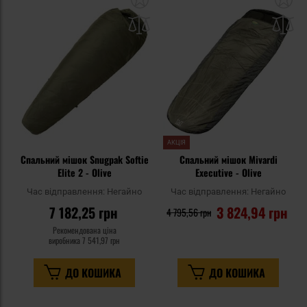
до
д
списку
сп
уподобань
уп
АКЦІЯ
Спальний мішок Snugpak Softie
Спальний мішок Mivardi
Elite 2 - Olive
Executive - Olive
Час відправлення:
Негайно
Час відправлення:
Негайно
7 182,25 грн
3 824,94 грн
4 795,56 грн
Рекомендована ціна
виробника
7 541,97 грн
ДО КОШИКА
ДО КОШИКА