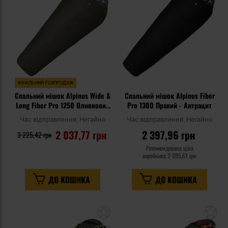
уподобань
уп
ФІНАЛЬНИЙ РОЗПРОДАЖ
Спальний мішок Alpinus Wide &
Спальний мішок Alpinus Fiber
Long Fiber Pro 1250 Оливковий
Pro 1300 Правий - Антрацит
- правий
Час відправлення:
Негайно
Час відправлення:
Негайно
2 037,77 грн
2 397,96 грн
3 225,42 грн
Рекомендована ціна
виробника
2 985,61 грн
ДО КОШИКА
ДО КОШИКА
Додати
До
до
д