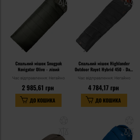
списку
сп
уподобань
уп
Спальний мішок Snugpak
Спальний мішок Highlander
Navigator Olive - лівий
Outdoor Rayet Hybrid 450 - Dark
Grey
Час відправлення:
Негайно
Час відправлення:
Негайно
2 985,61 грн
4 784,17 грн
ДО КОШИКА
ДО КОШИКА
Додати
До
до
д
списку
сп
уподобань
уп