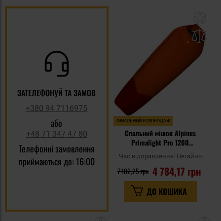
До
до
спи
уп
ЗАТЕЛЕФОНУЙ ТА ЗАМОВ
+380 94 7116975
або
ФІНАЛЬНИЙ РОЗПРОДАЖ
Спальний мішок Alpinus
+48 71 347 47 80
Primalight Pro 1200
Телефонні замовлення
Помаранчевий - правий
Час відправлення:
Негайно
приймаються до: 16:00
4 784,17 грн
7 182,25 грн
ДО КОШИКА