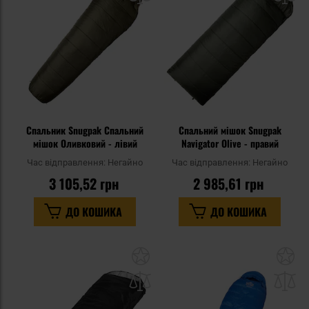
уподобань
уп
Спальник Snugpak Спальний
Спальний мішок Snugpak
мішок Оливковий - лівий
Navigator Olive - правий
Час відправлення:
Негайно
Час відправлення:
Негайно
3 105,52 грн
2 985,61 грн
ДО КОШИКА
ДО КОШИКА
Додати
До
до
д
списку
сп
уподобань
уп