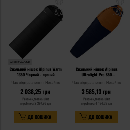
Додати
До
до
д
списку
сп
уподобань
уп
ХІТИ ПРОДАЖІВ
Спальний мішок Alpinus Warm
Спальний мішок Alpinus
1350 Чорний - правий
Ultralight Pro 850
Помаранчевий/Темно-синій -
Час відправлення:
Негайно
Час відправлення:
Негайно
правий
2 038,25 грн
3 585,13 грн
Рекомендована ціна
Рекомендована ціна
виробника
2 397,96 грн
виробника
4 184,65 грн
ДО КОШИКА
ДО КОШИКА