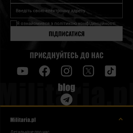
Підпишіться
на
нашу
Я ознайомився з
політикою конфіденційності
розсилку
новин:
ПІДПИСАТИСЯ
ПРИЄДНУЙТЕСЬ ДО НАС
y
f
i
t
tt
Blog
Детальніше про нас