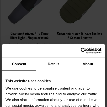
Спальний мішок Nils Camp
Спальний мішок Mikado Enclave
Ultra Light - Чорно-м'ятний
5 Season Aquatex
Час відправлення:
Негайно
Час відправлення:
Негайно
1 918,35 грн
4 784,17 грн
Рекомендована ціна
виробника
5 263,79 грн
Consent
Details
About
ДО КОШИКА
ДО КОШИКА
This website uses cookies
Додати
До
We use cookies to personalise content and ads, to
до
д
provide social media features and to analyse our traffic.
списку
сп
We also share information about your use of our site with
уподобань
уп
our social media, advertising and analytics partners who