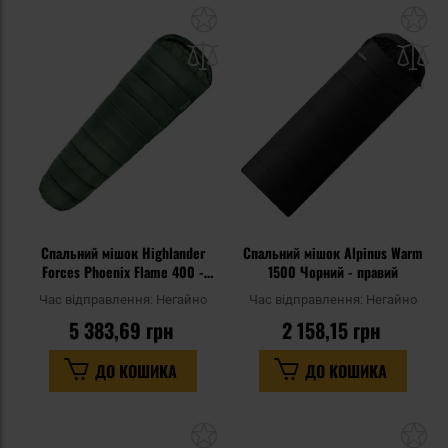
Додати
До
до
д
списку
сп
уподобань
уп
Спальний мішок Highlander
Спальний мішок Alpinus Warm
Forces Phoenix Flame 400 -
1500 Чорний - правий
Olive
Час відправлення:
Негайно
Час відправлення:
Негайно
5 383,69 грн
2 158,15 грн
ДО КОШИКА
ДО КОШИКА
Додати
До