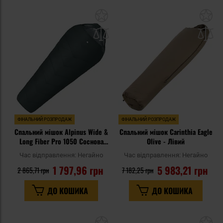
Додати
До
до
д
списку
сп
уподобань
уп
ФІНАЛЬНИЙ РОЗПРОДАЖ
ФІНАЛЬНИЙ РОЗПРОДАЖ
Спальний мішок Alpinus Wide &
Спальний мішок Carinthia Eagle
Long Fiber Pro 1050 Соснова
Olive - Лівий
Зелень - правий
Час відправлення:
Негайно
Час відправлення:
Негайно
1 797,96 грн
5 983,21 грн
2 865,71 грн
7 182,25 грн
ДО КОШИКА
ДО КОШИКА
Додати
До