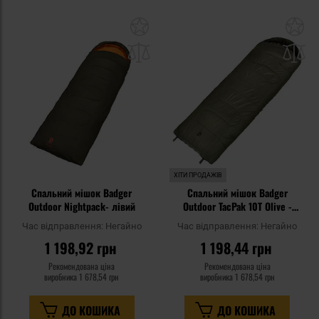
Додати
До
до
д
списку
сп
уподобань
уп
ХІТИ ПРОДАЖІВ
Спальний мішок Badger
Спальний мішок Badger
Outdoor Nightpack- лівий
Outdoor TacPak 10T Olive -
правий
Час відправлення:
Негайно
Час відправлення:
Негайно
1 198,92 грн
1 198,44 грн
Рекомендована ціна
Рекомендована ціна
виробника
1 678,54 грн
виробника
1 678,54 грн
ДО КОШИКА
ДО КОШИКА