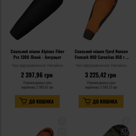
Спальний мішок Alpinus Fiber
Спальний мішок Fjord Nansen
Pro 1300 Лівий - Антрацит
Finmark MID Carnelian 850 г -
правий
Час відправлення:
Негайно
Час відправлення:
Негайно
2 397,96 грн
3 225,42 грн
Рекомендована ціна
Рекомендована ціна
виробника
2 985,61 грн
виробника
3 585,13 грн
ДО КОШИКА
ДО КОШИКА
Додати
До
до
д
списку
сп