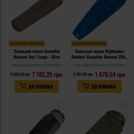
ФІНАЛЬНИЙ РОЗПРОДАЖ
ФІНАЛЬНИЙ РОЗПРОДАЖ
Спальний мішок Carinthia
Спальний мішок Highlander
Defence Top 1 Large - Olive
Outdoor Sleepline Mummy 250 -
Deep Blue
Час відправлення:
Негайно
Час відправлення:
Негайно
7 182,25 грн
1 678,54 грн
8 381,30 грн
2 397,96 грн
ДО КОШИКА
ДО КОШИКА
Додати
До
до
д
списку
сп
уподобань
уп