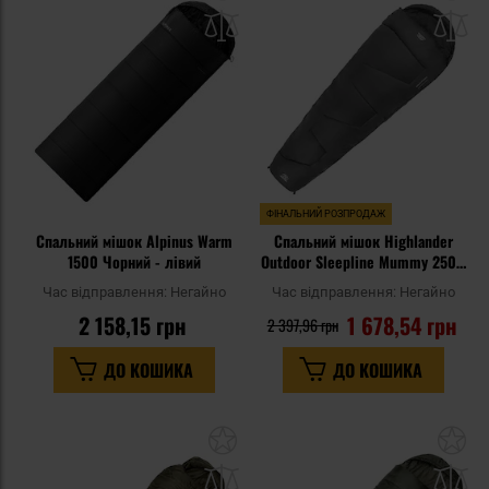
до
д
списку
сп
уподобань
уп
ФІНАЛЬНИЙ РОЗПРОДАЖ
Спальний мішок Alpinus Warm
Спальний мішок Highlander
1500 Чорний - лівий
Outdoor Sleepline Mummy 250 -
Charcoal
Час відправлення:
Негайно
Час відправлення:
Негайно
2 158,15 грн
1 678,54 грн
2 397,96 грн
ДО КОШИКА
ДО КОШИКА
Додати
До
до
д
списку
сп