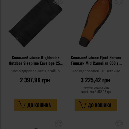
списку
сп
уподобань
уп
Спальний мішок Highlander
Спальний мішок Fjord Nansen
Outdoor Sleepline Envelope 250
Finmark Mid Carnelian 850 г -
- Charcoal
лівий
Час відправлення:
Негайно
Час відправлення:
Негайно
2 397,96 грн
3 225,42 грн
Рекомендована ціна
виробника
3 585,13 грн
ДО КОШИКА
ДО КОШИКА
Додати
До
до
д