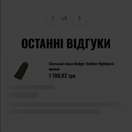
з 5
Сторінка
Наступне
ОСТАННІ ВІДГУКИ
Спальний мішок Badger Outdoor Nightpack -
правий
1 198,92 грн