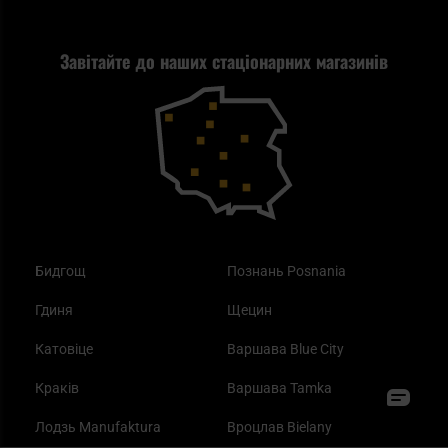
Стрільба
Найкращий ліхтарик для EDC
Рекламація
Завітайте до наших стаціонарних магазинів
Самозахист
Blackout - що це таке?
Повернення товару
Outdoor
Як працює маска від смогу?
Купони на знижку
Одяг
Найкращі спальні мішки на осінь
Бидгощ
Познань Posnania
Гдиня
Щецин
Катовіце
Варшава Blue City
Краків
Варшава Tamka
Лодзь Manufaktura
Вроцлав Bielany