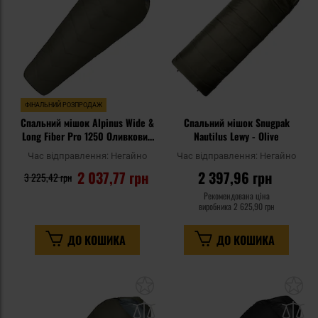
уподобань
уп
ФІНАЛЬНИЙ РОЗПРОДАЖ
Спальний мішок Alpinus Wide &
Спальний мішок Snugpak
Long Fiber Pro 1250 Оливковий
Nautilus Lewy - Olive
- лівий
Час відправлення:
Негайно
Час відправлення:
Негайно
2 037,77 грн
2 397,96 грн
3 225,42 грн
Рекомендована ціна
виробника
2 625,90 грн
ДО КОШИКА
ДО КОШИКА
Додати
До
до
д
списку
сп