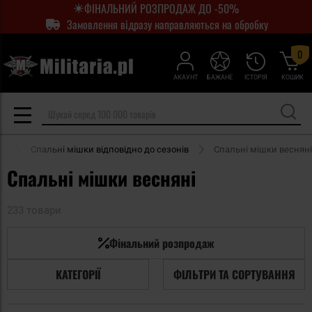
ФІНАЛЬНИЙ РОЗПРОДАЖ ДО -50%
Замовлення відразу направляються на обробку
0
АКАУНТ
БАЖАНЕ
ІСТОРІЯ
КОШИК
ки
Cпальні мішки відповідно до сезонів
Спальні мішки весняні
Спальні мішки весняні
233 товари
Фінальний розпродаж
КАТЕГОРІЇ
ФІЛЬТРИ ТА СОРТУВАННЯ