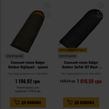
Додати
До
до
д
списку
сп
уподобань
уп
ФІНАЛЬНИЙ РОЗПРОДАЖ
ХІТИ ПРОДАЖІВ
ХІТИ ПРОДАЖІВ
Спальний мішок Badger
Спальний мішок Badger
Outdoor Nightpack - правий
Outdoor TacPak 10T Black -
правий
Час відправлення:
Негайно
Час відправлення:
Негайно
1 198,92 грн
1 018,59 грн
1 678,54 грн
Рекомендована ціна
виробника
1 678,54 грн
ДО КОШИКА
ДО КОШИКА