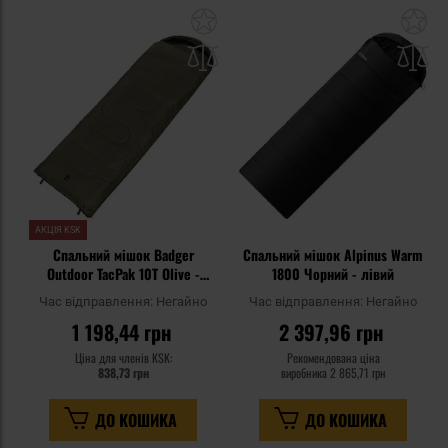
Додати
До
до
д
списку
сп
уподобань
уп
АКЦІЯ KSK
Спальний мішок Badger
Спальний мішок Alpinus Warm
Outdoor TacPak 10T Olive -
1800 Чорний - лівий
лівий
Час відправлення:
Негайно
Час відправлення:
Негайно
1 198,44 грн
2 397,96 грн
Ціна для членів KSK:
Рекомендована ціна
838,73 грн
виробника
2 865,71 грн
ДО КОШИКА
ДО КОШИКА