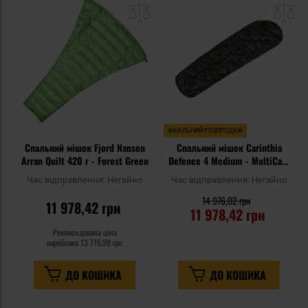
списку
сп
уподобань
уп
ФІНАЛЬНИЙ РОЗПРОДАЖ
Спальний мішок Fjord Nansen
Спальний мішок Carinthia
Arran Quilt 420 г - Forest Green
Defence 4 Medium - MultiCam
Black
Час відправлення:
Негайно
Час відправлення:
Негайно
14 976,02 грн
11 978,42 грн
11 978,42 грн
Рекомендована ціна
виробника
13 776,98 грн
ДО КОШИКА
ДО КОШИКА