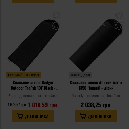
Додати
До
до
д
списку
сп
уподобань
уп
ФІНАЛЬНИЙ РОЗПРОДАЖ
ХІТИ ПРОДАЖІВ
Спальний мішок Badger
Спальний мішок Alpinus Warm
Outdoor TacPak 10T Black -
1350 Чорний - лівий
лівий
Час відправлення:
Негайно
Час відправлення:
Негайно
1 018,59 грн
2 038,25 грн
1 678,54 грн
ДО КОШИКА
ДО КОШИКА