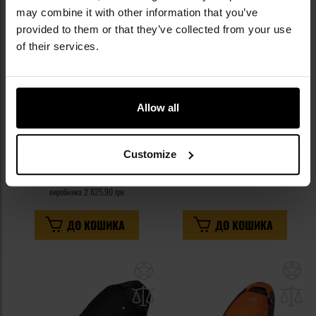
may combine it with other information that you’ve
provided to them or that they’ve collected from your use
of their services.
Спальний мішок Snugpak
Двомісний спальний мішок
Allow all
Nautilus Правий - Olive
Highlander Outdoor Sleepline
Double S' Bag Royal 250 - Blue
Час відправлення:
Негайно
Час відправлення:
Негайно
Customize
2 397,96 грн
2 397,96 грн
Рекомендована ціна
виробника
2 625,90 грн
ДО КОШИКА
ДО КОШИКА
Додати
До
до
д
списку
сп
уподобань
уп