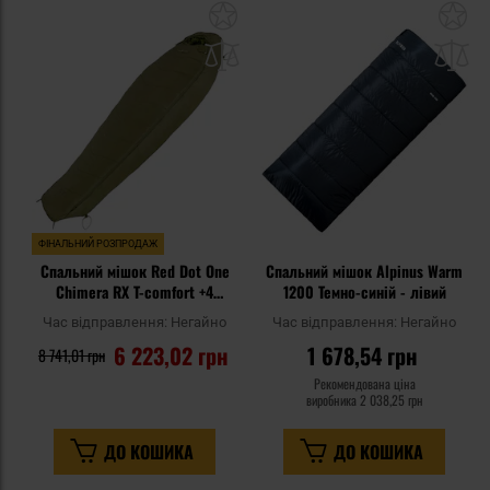
Додати
До
до
д
списку
сп
уподобань
уп
ФІНАЛЬНИЙ РОЗПРОДАЖ
Спальний мішок Red Dot One
Спальний мішок Alpinus Warm
Chimera RX T-comfort +4
1200 Темно-синій - лівий
градусів Цельсія - Olive
Час відправлення:
Негайно
Час відправлення:
Негайно
6 223,02 грн
1 678,54 грн
8 741,01 грн
Рекомендована ціна
виробника
2 038,25 грн
ДО КОШИКА
ДО КОШИКА