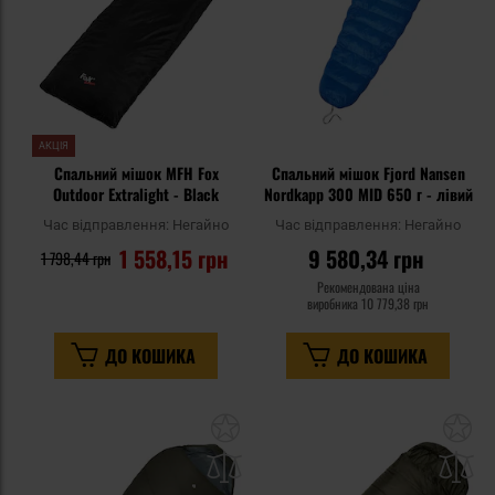
АКЦІЯ
Спальний мішок MFH Fox
Спальний мішок Fjord Nansen
Outdoor Extralight - Black
Nordkapp 300 MID 650 г - лівий
Час відправлення:
Негайно
Час відправлення:
Негайно
1 558,15 грн
9 580,34 грн
1 798,44 грн
Рекомендована ціна
виробника
10 779,38 грн
ДО КОШИКА
ДО КОШИКА
Додати
До
до
д
списку
сп