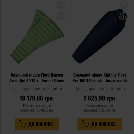
Додати
До
до
д
списку
сп
уподобань
уп
Спальний мішок Fjord Nansen
Спальний мішок Alpinus Fiber
Arran Quilt 270 г - Forest Green
Pro 1500 Правий - Темно-синій
Час відправлення:
Негайно
Час відправлення:
Негайно
10 179,86 грн
2 625,90 грн
Рекомендована ціна
Рекомендована ціна
виробника
11 378,90 грн
виробника
3 225,42 грн
ДО КОШИКА
ДО КОШИКА