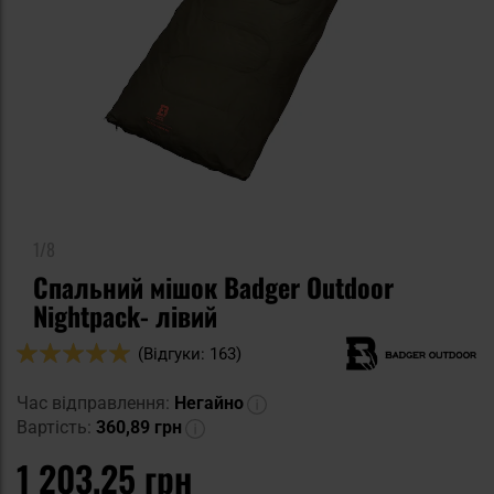
1/8
Спальний мішок Badger Outdoor
Nightpack- лівий
Оцінка:
(Відгуки: 163)
98
100
% of
Час відправлення:
Негайно
Вартість:
360,89 грн
1 203,25 грн