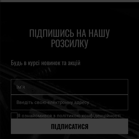
ПІДПИШИСЬ НА НАШУ
РОЗСИЛКУ
Будь в курсі новинок та акцій
Ім'я
Підпишіться
на
нашу
Я ознайомився з
політикою конфіденційності
розсилку
новин:
ПІДПИСАТИСЯ