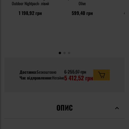
Outdoor Nightpack- лівий
Olive
T
1 198,92 грн
599,40 грн
47
6 255,97 грн
Доставка:
Безкоштовно
5 412,52 грн
Час відправлення:
Негайно
ОПИС