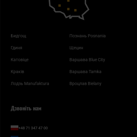
Бидгощ
Познань Posnania
Гдиня
Щецин
Катовіце
Варшава Blue City
Краків
Варшава Tamka
Лодзь Manufaktura
Вроцлав Bielany
Дзвоніть нам
+48 71 347 47 00