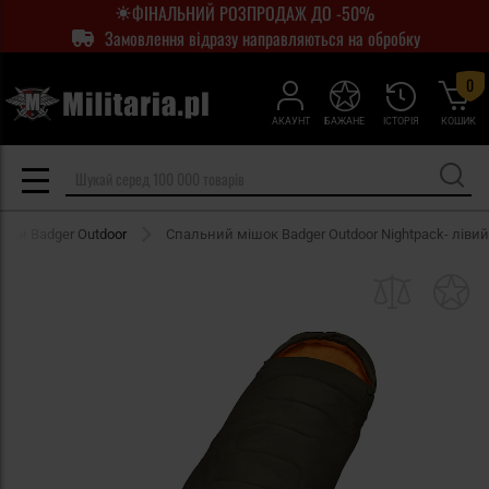
ФІНАЛЬНИЙ РОЗПРОДАЖ ДО -50%
Замовлення відразу направляються на обробку
0
АКАУНТ
БАЖАНЕ
ІСТОРІЯ
КОШИК
шки Badger Outdoor
Спальний мішок Badger Outdoor Nightpack- лівий