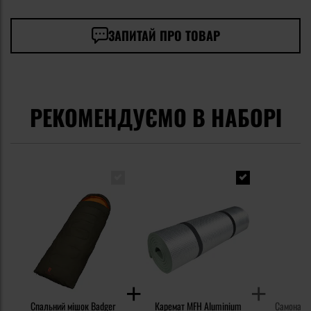
ЗАПИТАЙ ПРО ТОВАР
РЕКОМЕНДУЄМО В НАБОРІ
Спальний мішок Badger
Каремат MFH Aluminium
Самонадув