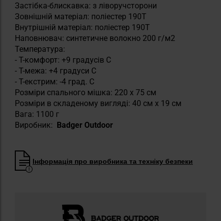
Застібка-блискавка: з ліворучсторони
Зовнішній матеріал: поліестер 190T
Внутрішній матеріал: поліестер 190T
Наповнювач: синтетичне волокно 200 г/м2
Температура:
- T-комфорт: +9 градусів C
- T-межа: +4 градуси C
- T-екстрим: -4 град. C
Розміри спального мішка: 220 х 75 см
Розміри в складеному вигляді: 40 см х 19 см
Вага: 1100 г
Виробник:
Badger Outdoor
Інформація про виробника та техніку безпеки