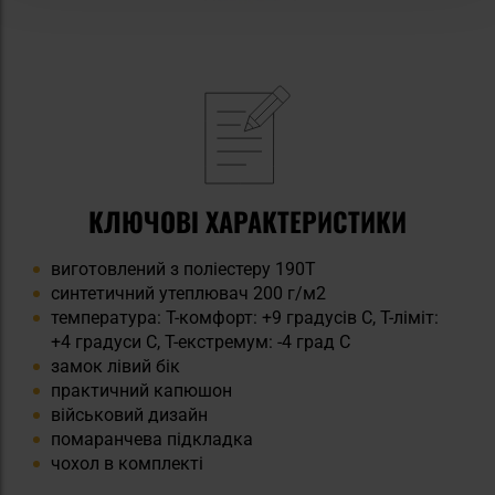
КЛЮЧОВІ ХАРАКТЕРИСТИКИ
виготовлений з поліестеру 190T
синтетичний утеплювач 200 г/м2
температура: T-комфорт: +9 градусів C, T-ліміт:
+4 градуси C, T-екстремум: -4 град C
замок лівий бік
практичний капюшон
військовий дизайн
помаранчева підкладка
чохол в комплекті