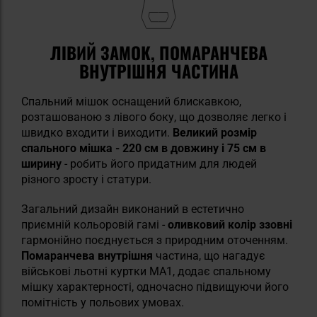
ЛІВИЙ ЗАМОК, ПОМАРАНЧЕВА
ВНУТРІШНЯ ЧАСТИНА
Спальний мішок оснащений блискавкою,
розташованою з лівого боку, що дозволяє легко і
швидко входити і виходити.
Великий розмір
спального мішка - 220 см в довжину і 75 см в
ширину
- робить його придатним для людей
різного зросту і статури.
Загальний дизайн виконаний в естетично
приємній кольоровій гамі -
оливковий колір ззовні
гармонійно поєднується з природним оточенням.
Помаранчева внутрішня
частина, що нагадує
військові льотні куртки MA1, додає спальному
мішку характерності, одночасно підвищуючи його
помітність у польових умовах.