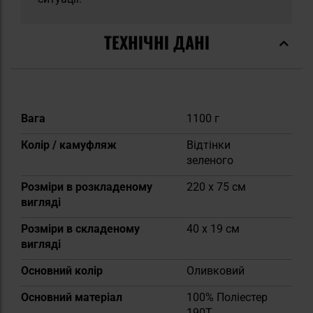
ТЕХНІЧНІ ДАНІ
Докладніше
Вага
1100 г
Колір / камуфляж
Відтінки
зеленого
Розміри в розкладеному
220 x 75 см
вигляді
Розміри в складеному
40 x 19 см
вигляді
Основний колір
Оливковий
Основний матеріал
100% Поліестер
190T