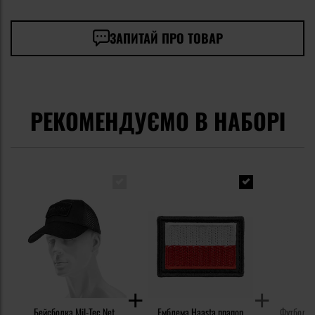
ЗАПИТАЙ ПРО ТОВАР
РЕКОМЕНДУЄМО В НАБОРІ
Бейсболка Mil-Tec Net
Емблема Haasta прапор
Футболка 