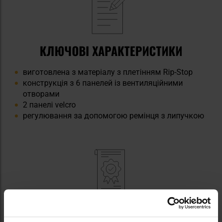
КЛЮЧОВІ ХАРАКТЕРИСТИКИ
виготовлена з матеріалу з плетінням Rip-Stop
конструкція з 6 панелей із вентиляційними
отворами
2 панелі velcro
регулювання за допомогою ремінця з липучкою
ТЕХНІЧНІ ХАРАКТЕРИСТИКИ