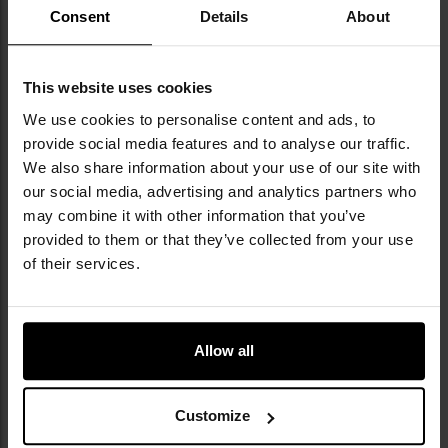
Consent
Details
About
Колір: Black
Матеріал: 83% поліестер, 17% еластан
Розмір: універсальний
Вага: 75 г
This website uses cookies
Виробник:
Mil-Tec, Німеччина
We use cookies to personalise content and ads, to
provide social media features and to analyse our traffic.
We also share information about your use of our site with
Інформація про виробника та техніку безпеки
our social media, advertising and analytics partners who
may combine it with other information that you’ve
provided to them or that they’ve collected from your use
of their services.
Allow all
Militaria.pl є офіційним дистриб’ютором
бренду Mil-Tec.
Customize
Mil-Tec — це бренд, створений компанією
Sturm Handels GmbH, яка з 1971 року