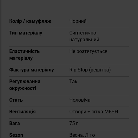
Докладніше
Колір / камуфляж
Чорний
Тип матеріалу
Синтетично-
натуральний
Еластичність
Не розтягується
матеріалу
Фактура матеріалу
Rip-Stop (решітка)
Регулювання
Так
окружності
Cтать
Чоловіча
Вентиляція
Отвори + сітка MESH
Вага
75 г
Sezon
Весна, Літо