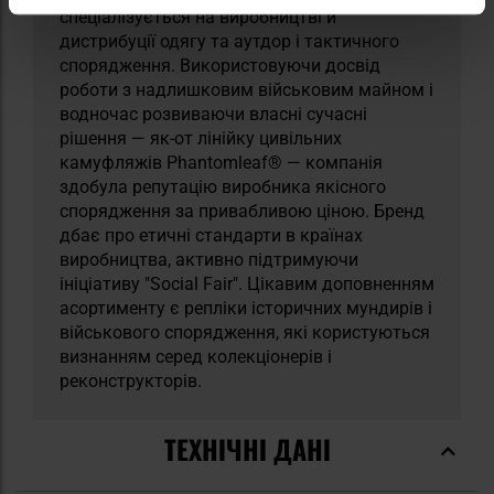
спеціалізується на виробництві й
дистрибуції одягу та аутдор і тактичного
спорядження. Використовуючи досвід
роботи з надлишковим військовим майном і
водночас розвиваючи власні сучасні
рішення — як-от лінійку цивільних
камуфляжів Phantomleaf® — компанія
здобула репутацію виробника якісного
спорядження за привабливою ціною. Бренд
дбає про етичні стандарти в країнах
виробництва, активно підтримуючи
ініціативу "Social Fair". Цікавим доповненням
асортименту є репліки історичних мундирів і
військового спорядження, які користуються
визнанням серед колекціонерів і
реконструкторів.
ТЕХНІЧНІ ДАНІ