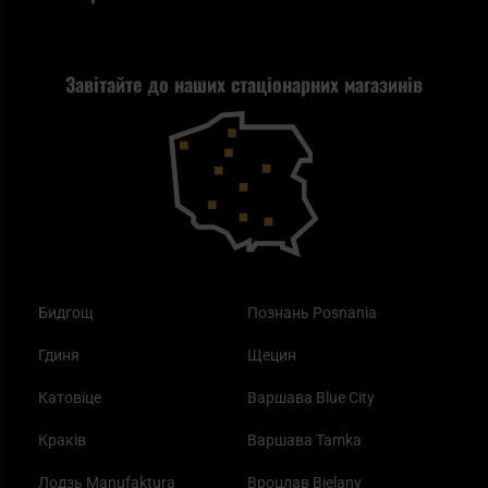
Політика конфіденційності
Tax Free
Стрільба
Найкращий ліхтарик для EDC
Рекламація
Завітайте до наших стаціонарних магазинів
Самозахист
Blackout - що це таке?
Повернення товару
Outdoor
Як працює маска від смогу?
Купони на знижку
Одяг
Найкращі спальні мішки на осінь
Бидгощ
Познань Posnania
Гдиня
Щецин
Катовіце
Варшава Blue City
Краків
Варшава Tamka
Лодзь Manufaktura
Вроцлав Bielany