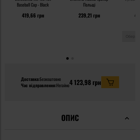
Baseball Cap - Black
Польщі
419,66 грн
239,21 грн
47
Доставка:
Безкоштовно
4 123,98 грн
Час відправлення:
Негайно
ОПИС