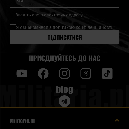
Підпишіться
на
нашу
Я ознайомився з
політикою конфіденційності
розсилку
новин:
ПІДПИСАТИСЯ
ПРИЄДНУЙТЕСЬ ДО НАС
y
f
i
t
tt
Blog