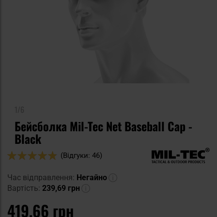
1/6
Бейсболка Mil-Tec Net Baseball Cap -
Black
Оцінка:
(Відгуки: 46)
96
100
% of
Час відправлення:
Негайно
Вартість:
239,69 грн
419,66 грн