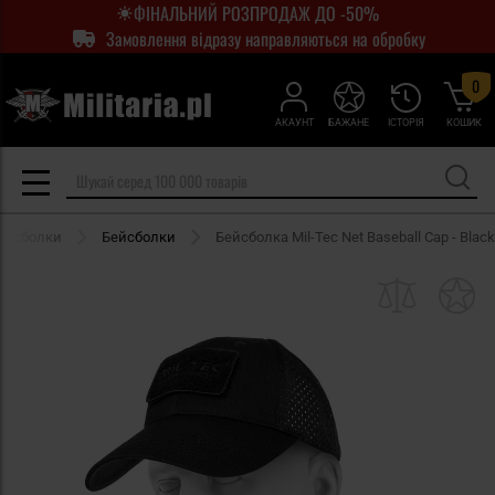
ФІНАЛЬНИЙ РОЗПРОДАЖ ДО -50%
Замовлення відразу направляються на обробку
0
АКАУНТ
БАЖАНЕ
ІСТОРІЯ
КОШИК
ейсболки
Бейсболки
Бейсболка Mil-Tec Net Baseball Cap - Black