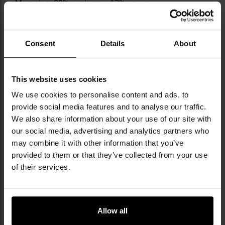
Матеріал: 83% поліестер, 17% еластан
Розмір: універсальний
Вага: 75 г
Виробник:
Mil-Tec, Німеччина
Consent
Details
About
Інформація про виробника та техніку безпеки
This website uses cookies
We use cookies to personalise content and ads, to
provide social media features and to analyse our traffic.
We also share information about your use of our site with
our social media, advertising and analytics partners who
may combine it with other information that you’ve
provided to them or that they’ve collected from your use
Militaria.pl є офіційним дистриб’ютором
of their services.
бренду Mil-Tec.
Mil-Tec — це бренд, створений компанією
Sturm Handels GmbH, яка з 1971 року
Allow all
спеціалізується на виробництві й