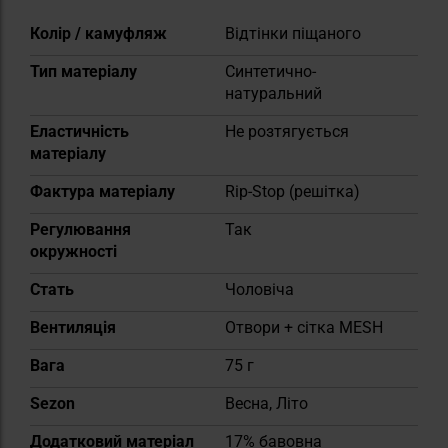
Докладніше
Колір / камуфляж
Відтінки піщаного
Тип матеріалу
Синтетично-
натуральний
Еластичність
Не розтягується
матеріалу
Фактура матеріалу
Rip-Stop (решітка)
Регулювання
Так
окружності
Cтать
Чоловіча
Вентиляція
Отвори + сітка MESH
Вага
75 г
Sezon
Весна, Літо
Додатковий матеріал
17% бавовна