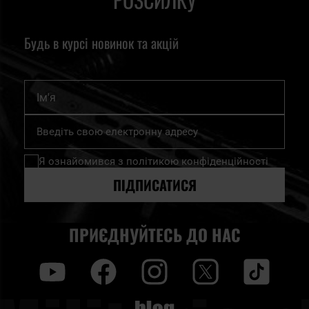
Будь в курсі новинок та акцій
Ім'я
Підпишіться
на
нашу
Я ознайомився з
політикою конфіденційності
розсилку
новин:
ПІДПИСАТИСЯ
ПРИЄДНУЙТЕСЬ ДО НАС
y
f
i
t
tt