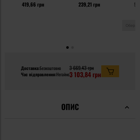
419,66 грн
239,21 грн
59
3 669,43 грн
Доставка:
Безкоштовно
3 103,84 грн
Час відправлення:
Негайно
ОПИС