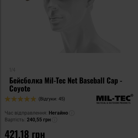
1/4
Бейсболка Mil-Tec Net Baseball Cap -
Coyote
Оцінка:
(Відгуки: 45)
96
100
% of
Час відправлення:
Негайно
Вартість:
240,55 грн
421,18 грн