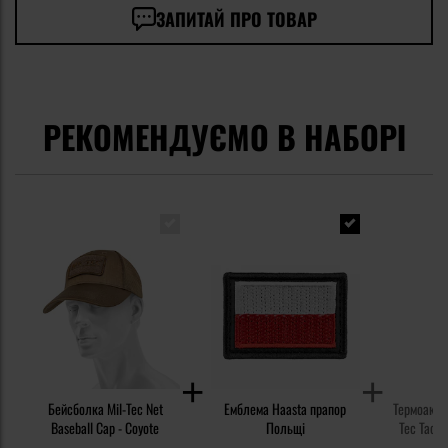
ЗАПИТАЙ ПРО ТОВАР
РЕКОМЕНДУЄМО В НАБОРІ
Бейсболка Mil-Tec Net
Емблема Haasta прапор
Термоакти
Baseball Cap - Coyote
Польщі
Tec Tactic