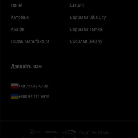
Гдиня
Щецин
Катовіце
Варшава Blue City
Краків
Варшава Tamka
Лодзь Manufaktura
Вроцлав Bielany
Дзвоніть нам
+48 71 347 47 00
+380 94 711 6975