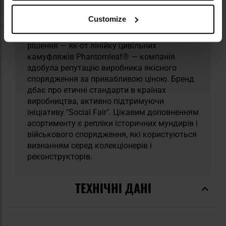
дистрибуції одягу та аутдор і тактичного
спорядження. Використовуючи досвід
Customize
роботи з надлишковим військовим майном і
водночас розвиваючи власні сучасні
рішення — як-от лінійку цивільних
камуфляжів Phantomleaf® — компанія
здобула репутацію виробника якісного
спорядження за привабливою ціною. Бренд
дбає про етичні стандарти в країнах
виробництва, активно підтримуючи
ініціативу "Social Fair". Цікавим доповненням
асортименту є репліки історичних мундирів і
військового спорядження, які користуються
визнанням серед колекціонерів і
реконструкторів.
ТЕХНІЧНІ ДАНІ