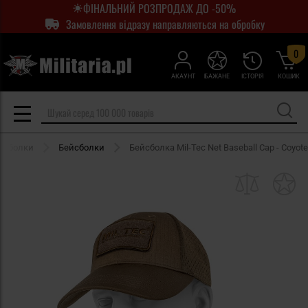
ФІНАЛЬНИЙ РОЗПРОДАЖ ДО -50%
Замовлення відразу направляються на обробку
0
АКАУНТ
БАЖАНЕ
ІСТОРІЯ
КОШИК
йсболки
Бейсболки
Бейсболка Mil-Tec Net Baseball Cap - Coyote