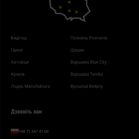
Бидгощ
Познань Posnania
Гдиня
Щецин
Катовіце
Варшава Blue City
Краків
Варшава Tamka
Лодзь Manufaktura
Вроцлав Bielany
Дзвоніть нам
+48 71 347 47 00