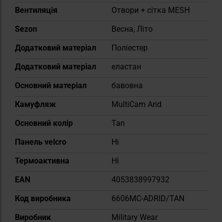
Вентиляція
Отвори + сітка MESH
Sezon
Весна, Літо
Додатковий матеріал
Поліестер
Додатковий матеріал
еластан
Основний матеріал
бавовна
Камуфляж
MultiCam Arid
Основний колір
Tan
Панель velcro
Ні
Термоактивна
Ні
EAN
4053838997932
Код виробника
6606MC-ADRID/TAN
Виробник
Military Wear