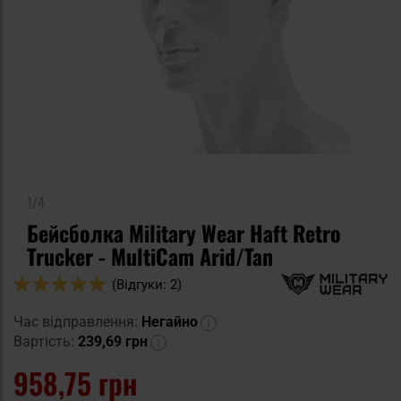
1/4
Бейсболка Military Wear Haft Retro
Trucker - MultiCam Arid/Tan
Оцінка:
(Відгуки: 2)
100
100
% of
Час відправлення:
Негайно
Вартість:
239,69 грн
958,75 грн