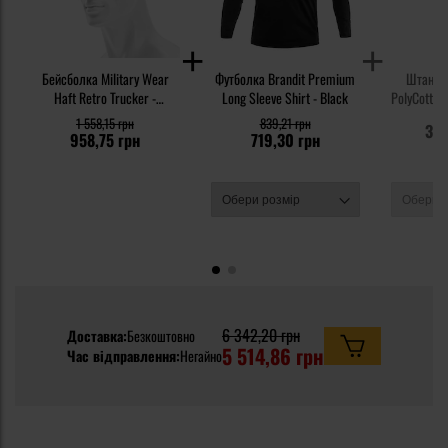
Бейсболка Military Wear
Футболка Brandit Premium
Штани H
Haft Retro Trucker -
Long Sleeve Shirt - Black
PolyCotton 
MultiCam Arid/Tan
1 558,15 грн
839,21 грн
3 8
958,75 грн
719,30 грн
6 342,20 грн
Доставка:
Безкоштовно
5 514,86 грн
Час відправлення:
Негайно