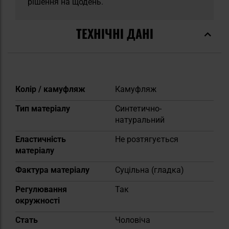
рішення на щодень.
ТЕХНІЧНІ ДАНІ
Докладніше
Колір / камуфляж
Камуфляж
Тип матеріалу
Синтетично-
натуральний
Еластичність
Не розтягується
матеріалу
Фактура матеріалу
Суцільна (гладка)
Регулювання
Так
окружності
Cтать
Чоловіча