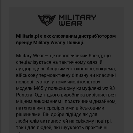
Militaria.pl є ексклюзивним дистриб’ютором
бренду Military Wear у Польщі.
Military Wear — це європейський бренд, що
спеціалізується на тактичному одязі й
аутдор-одязі. Асортимент охоплює, зокрема,
військову термоактивну білизну чи класичні
польові куртки, у тому числі культову
модель M65 у польському камуфляжі wz.93
Pantera. Одяг цього виробника вирізняється
міцним виконанням і практичним дизайном,
натхненним перевіреними військовими
рішеннями. Він добре підійде як для
любителів активностей на свіжому повітрі,
так і для людей, які шуукають практичні