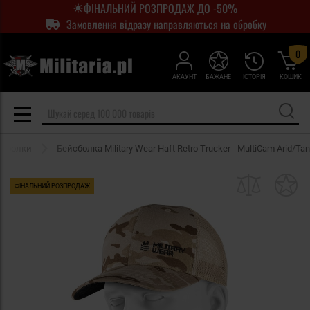
ФІНАЛЬНИЙ РОЗПРОДАЖ ДО -50%
Замовлення відразу направляються на обробку
0
АКАУНТ
БАЖАНЕ
ІСТОРІЯ
КОШИК
йсболки
Бейсболка Military Wear Haft Retro Trucker - MultiCam Arid/Tan
ФІНАЛЬНИЙ РОЗПРОДАЖ