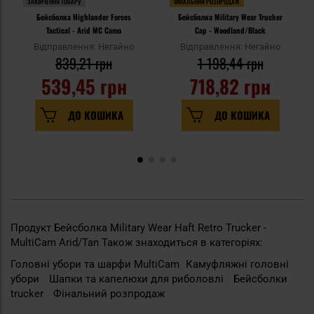
ЗАКІНЧЕННЯ ТОВАРУ
ФІНАЛЬНИЙ РОЗПРОДАЖ
Бейсболка Highlander Forces
Бейсболка Military Wear Trucker
Tactical - Arid MC Camo
Cap - Woodland/Black
Відправлення: Негайно
Відправлення: Негайно
839,21 грн
1 198,44 грн
539,45 грн
718,82 грн
ДО КОШИКА
ДО КОШИКА
Продукт Бейсболка Military Wear Haft Retro Trucker -
MultiCam Arid/Tan Також знаходиться в категоріях:
Головні убори та шарфи MultiCam
Камуфляжні головні
убори
Шапки та капелюхи для риболовлі
Бейсболки
trucker
Фінальний розпродаж