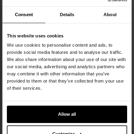
відповідно до анатомії стопи та зав'язувати
різними способами під час підйомів та спусків.
Consent
Details
About
Низькопрофільні металеві люверси
для шнурків
дозволяють швидко зашнуровувати, а
невелика
петля
на задній частині верху полегшує знімання
This website uses cookies
та одягання взуття.
We use cookies to personalise content and ads, to
provide social media features and to analyse our traffic.
We also share information about your use of our site with
our social media, advertising and analytics partners who
may combine it with other information that you’ve
provided to them or that they’ve collected from your use
of their services.
Allow all
Customize