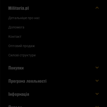
Детальніше про нас
Допомога
Контакт
Оптовий продаж
Силові структури
Покупки
Доставляємо в Україну!
Програма лояльності
Вартість і час доставки
Що ви отримуєте з акаунтом KSK
Інформація
Способи оплати
Як використати бали KSK
Умови та правила
Статус замовлення