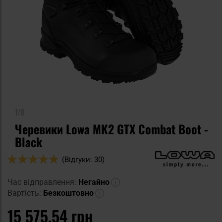
1/8
Черевики Lowa MK2 GTX Combat Boot -
Black
Оцінка:
(Відгуки: 30)
96
100
% of
Час відправлення:
Негайно
Вартість:
Безкоштовно
15 575,54 грн