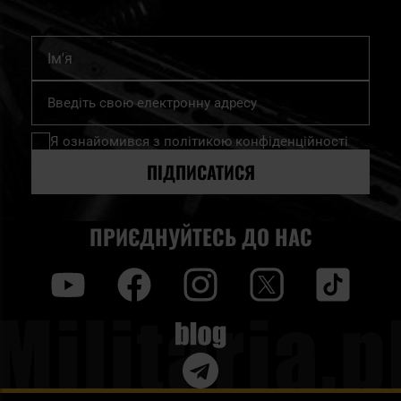
Ім'я
Підпишіться
на
нашу
Я ознайомився з
політикою конфіденційності
розсилку
новин:
ПІДПИСАТИСЯ
ПРИЄДНУЙТЕСЬ ДО НАС
y
f
i
t
tt
Blog