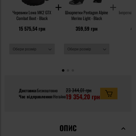
Черевики Lowa MK2 GTX
Шкарпетки Pentagon Alpine
Імпрегнат 
Combat Boot - Black
Merino Light - Black
15 575,54 грн
359,59 грн
47
23 344,01 грн
Доставка:
Безкоштовно
19 354,20 грн
Час відправлення:
Негайно
ОПИС