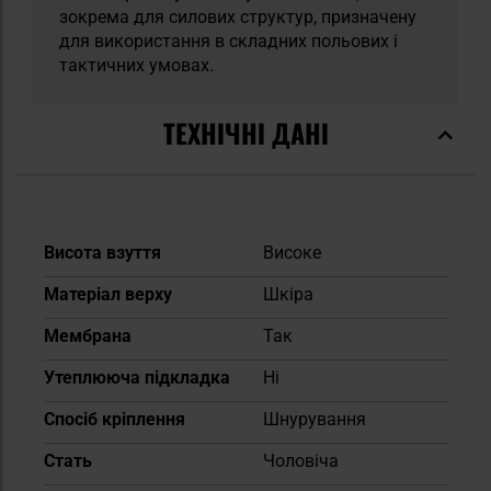
зокрема для силових структур, призначену
для використання в складних польових і
тактичних умовах.
ТЕХНІЧНІ ДАНІ
Докладніше
Висота взуття
Високе
Матеріал верху
Шкіра
Мембрана
Так
Утеплююча підкладка
Ні
Спосіб кріплення
Шнурування
Cтать
Чоловіча