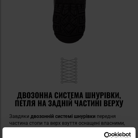
ДВОЗОННА СИСТЕМА ШНУРІВКИ,
ПЕТЛЯ НА ЗАДНІЙ ЧАСТИНІ ВЕРХУ
Завдяки
двозонній системі шнурівки
передня
частина стопи та верх взуття оснащені власними,
окремо регульованими зонами. В результаті
взуття можна індивідуально налаштувати