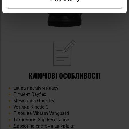
КЛЮЧОВІ ОСОБЛИВОСТІ
шкіра преміум-класу
Пігмент Rayflex
Мембрана Gore-Tex
Устілка Kinetic C
Підошва Vibram Vanguard
Технологія Slip Resistance
Двозонна система шнурівки