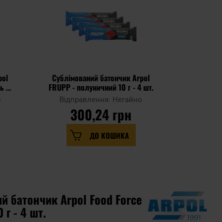
pol
Сублімований батончик Arpol
Енергети
ь 50
FRUPP - полуничний 10 г - 4 шт.
Fo
о
Відправлення: Негайно
Відпр
300,24 грн
3
ДО КОШИКА
й батончик Arpol Food Force
 г - 4 шт.