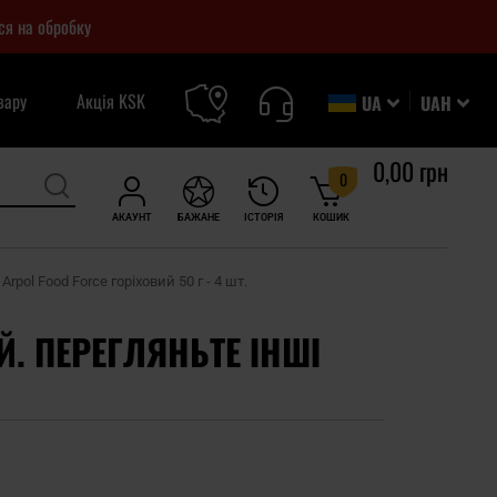
ся на обробку
вару
Акція KSK
UA
UAH
0,00 грн
0
АКАУНТ
БАЖАНЕ
ІСТОРІЯ
КОШИК
pol Food Force горіховий 50 г - 4 шт.
Й. ПЕРЕГЛЯНЬТЕ ІНШІ