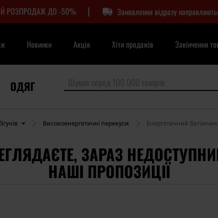
|
Й РОЗПРОДАЖ ДО -50%
Замовлення відразу направляють
аж
Новинки
Акція
Хіти продажів
Закінчення то
ОДЯГ
ігунів
Високоенергетичні перекуси
Енергетичний батончик Ar
ЕГЛЯДАЄТЕ, ЗАРАЗ НЕДОСТУПНИ
НАШІ ПРОПОЗИЦІЇ