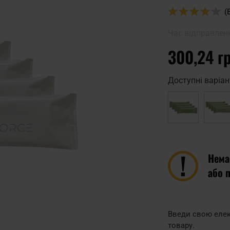
Оцінка:
(
78
100
% of
Час відправлен
300,24 г
Доступні варіан
Нема
або 
Введи свою елек
товару.