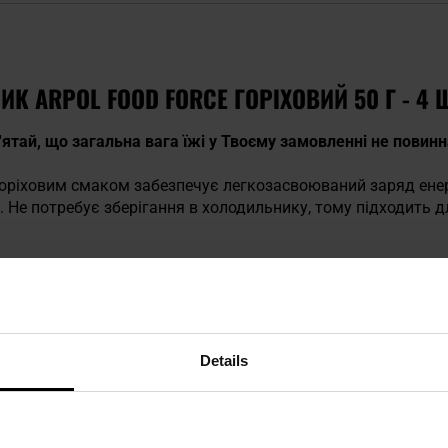
К ARPOL FOOD FORCE ГОРІХОВИЙ 50 Г - 4 
'ятай, що загальна вага їжі у Твоєму замовленні не повин
горіховим смаком забезпечує легкозасвоюваний заряд енерг
їв. Не потребує зберігання в холодильнику, тому підходить 
чик є хорошим джерелом енергії та здоровою альтернатив
Details
і пластівці, рисові кріпси (кукурудзяне борошно, рисове бо
, зернові кульки (зернові борошна 71% (цільнозернова пшени
, екстракт ячмінного солоду, розпушувач: фосфати натрію), 