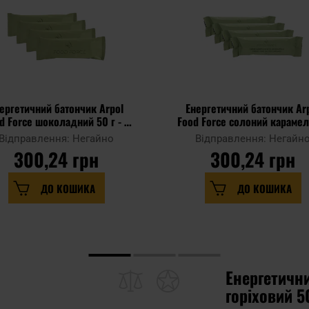
ергетичний батончик Arpol
Енергетичний батончик Ar
d Force шоколадний 50 г - 4
Food Force солоний карамел
шт.
г - 4 шт.
Відправлення: Негайно
Відправлення: Негайн
300,24 грн
300,24 грн
ДО КОШИКА
ДО КОШИКА
Енергетични
горіховий 50