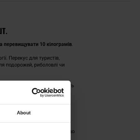
ШТ.
на перевищувати 10 кілограмів
.
ії. Перекус для туристів,
для подорожей, риболовлі чи
ою іншим перекусам, підходить
About
рошно, тростинний цукор,
ця, пшениця, рис), цукор, какао
пальмова олія, сіль,