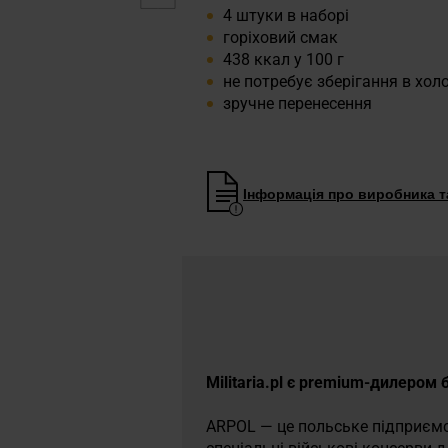
4 штуки в наборі
горіховий смак
438 ккал у 100 г
не потребує зберігання в хо
зручне перенесення
Інформація про виробника та
Militaria.pl є premium-дилером
ARPOL — це польське підприємст