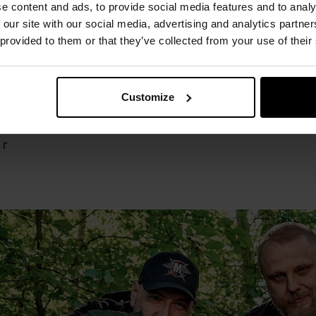
e content and ads, to provide social media features and to analy
атор: соєва лецитин.
 our site with our social media, advertising and analytics partn
 provided to them or that they’ve collected from your use of their
а, насіння сезаму та інших горіхів.
100 Г ПРОДУКТУ
Customize
Дж/438 ккал
і кислоти 4 г
 г