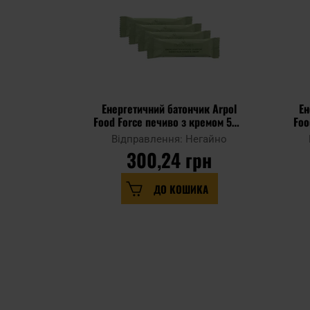
Енергетичний батончик Arpol
Ен
Food Force печиво з кремом 50 г
Foo
- 4 шт.
Відправлення: Негайно
300,24 грн
ДО КОШИКА