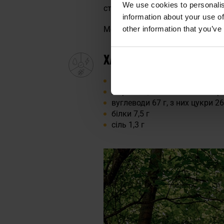
We use cookies to personalis
стабілізатор: інвертаза, емульг
information about your use of
other information that you’ve
Може містити сліди:
яєць, молок
ХАРЧОВА ЦІННІСТЬ НА 
енергетична цінність 1840 к
жири 15 г, з них насичені жирн
вуглеводи 67 г, з них цукри 26
білки 7,5 г
сіль 1,3 г