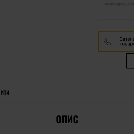
Введи адресу еле
Зател
товару
ПИТИ
ОПИС